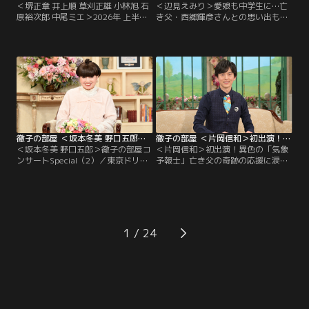
＜堺正章 井上順 草刈正雄 小林旭 石
＜辺見えみり＞愛娘も中学生に…亡
原裕次郎 中尾ミエ＞2026年 上半期
き父・西郷輝彦さんとの思い出も／
傑作選（3）／今日は「2026年 上半
タレントの辺見えみりさんも今年50
期傑作選」と題して、今年の上半期
代になる。黒柳とは10代からの知り
の名場面を厳選してお送りします。
合いで、愛娘が生まれた時は育児日
名コンビ！60年来の友人、堺正章さ
記をプレゼントされ、それは今でも
んと井上順さんの出会いは10代。初
大切に持っているという。 そんな娘
対面では…！？草刈正雄さんは、顔
も今年中学に進み、母親思いの子に
も知らなかったアメリカ人のお父様
育っているらしい。 一方、えみりさ
の消息を求めて渡米したお話を。
んが4歳の時に両親が離婚…。
徹子の部屋 ＜坂本冬美 野口五郎＞徹子の部屋コンサートSpecial（2）（2026/07/27放送分）
徹子の部屋 ＜片岡信和＞初出演！異色の「気象予報士」亡き父の奇跡の応援に涙（2026/07/24放送分）
＜坂本冬美 野口五郎＞徹子の部屋コ
＜片岡信和＞初出演！異色の「気象
ンサートSpecial（2）／東京ドリー
予報士」亡き父の奇跡の応援に涙／
ムパーク・SGCホール有明で開催さ
「羽鳥慎一モーニングショー」でス
れた「徹子の部屋コンサート
トレッチをしながら天気を伝える、
Special」の2日目をお届けします。
異色の気象予報士で大人気、片岡信
出演は坂本冬美さんと野口五郎さ
和さんが初出演！片岡さんがストレ
ん。坂本冬美さんは大ヒット曲「夜
ッチをする事になったのはコロナ禍
桜お七」を意外なエピソードを交え
がきっかけだったが…大学3年の
1
て熱唱！？野口五郎さんはアカペラ
時、俳優として芸能界入りした片岡
やエレキギターも披露し観客を魅
さん、デビューは「戦隊ヒーロー」
了！
だった。