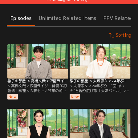
Episodes
Unlimited Related Items
PPV Related I
Sorting
徹子の部屋 ＜高橋文哉＞仮面ライダー俳優が初登場！料理人の夢も…（2026/08/06放送分）
徹子の部屋 ＜大塚寧々＞24年ぶり！“面白い夫”と繰り広げる「夫婦バトル」（2026/08/05放送分）
＜高橋文哉＞仮面ライダー俳優が初
＜大塚寧々＞24年ぶり！“面白い
登場！料理人の夢も…／昨年の朝ド
夫”と繰り広げる「夫婦バトル」／
ラ「あんぱん」に出演し話題になっ
なんと24年ぶりの出演！透明感のあ
New
New
た若手実力派俳優の高橋文哉さんが
る独特の魅力で、ドラマや映画で活
初登場。2019年「仮面ライダーゼロ
躍を続ける大塚寧々さん。実は大塚
ワン」で令和初の仮面ライダーに抜
さんは黒柳と小中高が同じ学校で、
擢されて俳優デビューし、子どもた
自慢の後輩！現在58歳になる大塚さ
ちから大人気に！特別に変身ポーズ
んの初出演は28年前、人生で最大
を披露してもらう一幕も！朝ドラ出
に“太っていた”という理由が…！？
演の反響や、撮影での苦労について
2002年に結婚した夫は、俳優の田辺
も伺う。
誠一さん。