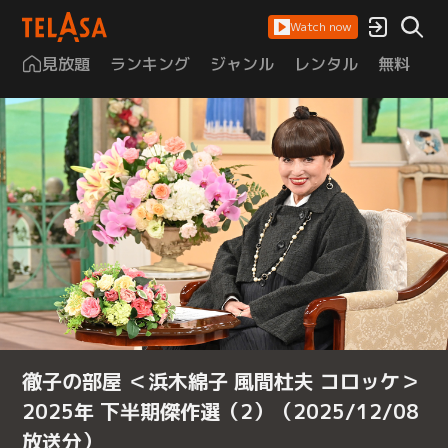
Watch now
見放題
ランキング
ジャンル
レンタル
無料
は
徹子の部屋 ＜浜木綿子 風間杜夫 コロッケ＞
2025年 下半期傑作選（2）（2025/12/08
放送分）