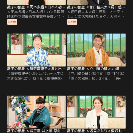
徹子の部屋 ＜岡本多緒＞日本人初！カンヌ国際映画祭で最優秀女優賞を受賞（2026/08/04放送分）
徹子の部屋 ＜細田佳央太＞母に感謝…オーディションに落ち続けた日々（2026/08/03放送分）
＜岡本多緒＞日本人初！カンヌ国際
＜細田佳央太＞母に感謝…オーディ
映画祭で最優秀女優賞を受賞／今日
ションに落ち続けた日々／大河ドラ
のゲストは、モデル・俳優として世
マや朝ドラなど話題作に次々と出演
New
New
界で活躍する岡本多緒さん。映画
し、注目を集める若手実力派俳優の
『急に具合が悪くなる』で、日本人
細田佳央太さんが初登場。昨年の朝
初となるカンヌ国際映画祭の最優秀
ドラ「あんぱん」や大河ドラマ「ど
女優賞を受賞する快挙を成し遂げ
うする家康」への出演で話題を呼ん
た。パリ、ニューヨーク、ミラノ、
だ細田さんだが、実は4歳で自ら
ロンドンの世界4大コレクションで
「テレビの中に入りたい」と言い芸
活躍するトップモデルだが…。
能界入りしたという。
徹子の部屋 ＜磯野貴理子＞鳥と出会い…人生に大きな変化が（2026/07/31放送分）
徹子の部屋 ＜立川晴の輔＞30年前！修行時代に「徹子の部屋」に（2026/07/30放送分）
＜磯野貴理子＞鳥と出会い…人生に
＜立川晴の輔＞30年前！修行時代に
大きな変化が／12年前に脳梗塞を経
「徹子の部屋」に／2年前、『笑
験した磯野貴理子さん、今回は黒柳
点』の新メンバーに選ばれ話題とな
と「楽しい話をしたい」と番組を訪
った立川晴の輔さん。東京農業大学
れた。それは、「鳥」の話。鳥を好
入学後に見に行った立川志の輔さん
きになったことで、鳥の写真を撮ろ
の落語に衝撃を受け、在学中の4年
うとカメラを始め、その写真を発表
間、毎月独演会に通った。卒業後、
するためにSNSも。そして様々な鳥
弟子入りをしたが、その修行時代は
を観察するため、登山を始めるな
過酷。
ど、人生が豊かになったと語る。ま
た、昨年は「終活」を始め…。
徹子の部屋 ＜堺正章 井上順 草刈正雄 小林旭 石原裕次郎 中尾ミエ＞2026年 上半期傑作選（3）（2026/07/29放送分）
徹子の部屋 ＜辺見えみり＞愛娘も中学生に…亡き父・西郷輝彦さんとの思い出も（2026/07/28放送分）