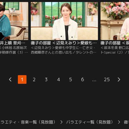
なる大塚さんの初出
女優賞を受賞する快挙を成し遂げた。パ
「どうする家康」
に“太っていた”と
リ、ニューヨーク、ミラノ、ロンドンの世
細田さんだが、実
年に結婚した夫は、
界4大コレクションで活躍するトップモデ
中に入りたい」と
ルだが…。
う。
徹子の部屋 ＜堺正章 井上順 草刈正雄 小林旭 石原裕次郎 中尾ミエ＞2026年 上半期傑作選（3）（2026/07/29放送分）
徹子の部屋 ＜辺見えみり＞愛娘も中学生に…亡き父・西郷輝彦さんとの思い出も（2026/07/28放送分）
 小林旭 石原裕次
＜辺見えみり＞愛娘も中学生に…亡き父・
＜坂本冬美 野口
上半期傑作選（3）／
西郷輝彦さんとの思い出も／タレントの辺
トSpecial（2
期傑作選」と題し
見えみりさんも今年50代になる。黒柳とは
SGCホール有明
面を厳選してお送
10代からの知り合いで、愛娘が生まれた時
コンサートSpeci
0年来の友人、堺正
は育児日記をプレゼントされ、それは今で
す。出演は坂本冬
会いは10代。初対
も大切に持っているという。 そんな娘も今
坂本冬美さんは大
んは、顔も知らな
年中学に進み、母親思いの子に育っている
意外なエピソード
...
1
2
3
4
5
6
25
様の消息を求めて
らしい。 一方、えみりさんが4歳の時に両
郎さんはアカペラ
親が離婚…。
観客を魅了！
バラエティ・音楽一覧（見放題）
バラエティ一覧（見放題）
徹