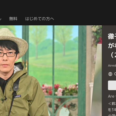
ル
無料
はじめての方へ
徹
が
（
Aire
Are
＜鈴
を3
の学