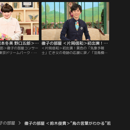
への出演で話題を呼んだ
撮ろうとカメラを始め、その写真を発表す
は4歳で自ら「テレビの
るためにSNSも。そして様々な鳥を観察す
言い芸能界入りしたとい
るため、登山を始めるなど、人生が豊かに
なったと語る。また、昨年は「終活」を始
め…。
徹子の部屋 ＜坂本冬美 野口五郎＞徹子の部屋コンサートSpecial（2）（2026/07/27放送分）
徹子の部屋 ＜片岡信和＞初出演！異色の「気象予報士」亡き父の奇跡の応援に涙（2026/07/24放送分）
五郎＞徹子の部屋コンサー
＜片岡信和＞初出演！異色の「気象予報
）／東京ドリームパーク・
士」亡き父の奇跡の応援に涙／「羽鳥慎一
で開催された「徹子の部屋
モーニングショー」でストレッチをしなが
al」の2日目をお届けしま
ら天気を伝える、異色の気象予報士で大人
美さんと野口五郎さん。
気、片岡信和さんが初出演！片岡さんがス
ヒット曲「夜桜お七」を
トレッチをする事になったのはコロナ禍が
を交えて熱唱！？野口五
きっかけだったが…大学3年の時、俳優と
やエレキギターも披露し
して芸能界入りした片岡さん、デビューは
「戦隊ヒーロー」だった。
子の部屋
徹子の部屋 ＜鈴木俊貴＞“鳥の言葉がわかる”若き研究者（2