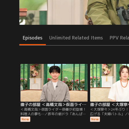
Episodes
Unlimited Related Items
PPV Rel
徹子の部屋 ＜高橋文哉＞仮面ライダー俳優が初登場！料理人の夢も…（2026/08/06放送分）
＜高橋文哉＞仮面ライダー俳優が初登場！
＜大塚寧々＞24年ぶり！
料理人の夢も…／昨年の朝ドラ「あんぱ
広げる「夫婦バトル」／
ん」に出演し話題になった若手実力派俳優
出演！透明感のある独特
New
New
の高橋文哉さんが初登場。2019年「仮面ラ
や映画で活躍を続ける大
イダーゼロワン」で令和初の仮面ライダー
大塚さんは黒柳と小中高