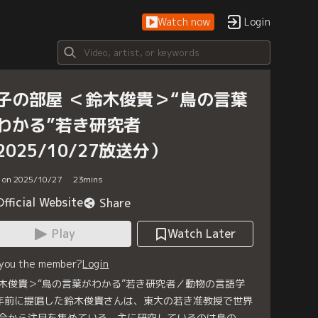
Watch now
Login
子の部屋 ＜鈴木俊貴＞“鳥の言葉
わかる”若き研究者
2025/10/27放送分）
d on 2025/10/27
23
mins
Official Website
Share
Play
Watch Later
 you the member?
Login
木俊貴＞“鳥の言葉がわかる”若き研究者／動物の言語学
年前に提唱した鈴木俊貴さんは、東大の若き准教授で世界
会から注目を集めている。主に研究しているのは鳥の