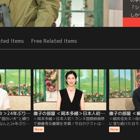
「シ
しか
を鈴
Mor
ated Items
Free Related Items
Seri
徹子の部屋 ＜大塚寧々＞24年ぶり！“面白い夫”と繰り広げる「夫婦バトル」（2026/08/05放送分）
徹子の部屋 ＜岡本多緒＞日本人初！カンヌ国際映画祭で最優秀女優賞を受賞（2026/08/04放送分）
“面白い夫”と繰り
＜岡本多緒＞日本人初！カンヌ国際映画祭
＜細田佳央太＞母
なんと24年ぶりの
で最優秀女優賞を受賞／今日のゲストは、
に落ち続けた日々
の魅力で、ドラマ
モデル・俳優として世界で活躍する岡本多
ど話題作に次々と
New
New
塚寧々さん。実は
緒さん。映画『急に具合が悪くなる』で、
手実力派俳優の細
が同じ学校で、自
日本人初となるカンヌ国際映画祭の最優秀
昨年の朝ドラ「あ