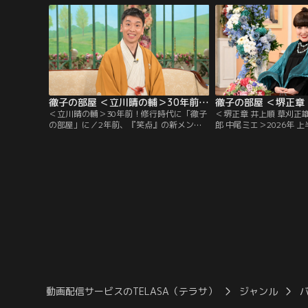
に抜擢されて俳優デビューし、子どもたち
慢の後輩！現在58歳に
から大人気に！特別に変身ポーズを披露し
演は28年前、人生で最大
てもらう一幕も！朝ドラ出演の反響や、撮
いう理由が…！？2002
影での苦労についても伺う。
俳優の田辺誠一さん。
徹子の部屋 ＜立川晴の輔＞30年前！修行時代に「徹子の部屋」に（2026/07/30放送分）
＜立川晴の輔＞30年前！修行時代に「徹子
＜堺正章 井上順 草刈正雄
の部屋」に／2年前、『笑点』の新メンバ
郎 中尾ミエ＞2026年 
ーに選ばれ話題となった立川晴の輔さん。
今日は「2026年 上半
東京農業大学入学後に見に行った立川志の
て、今年の上半期の名場
輔さんの落語に衝撃を受け、在学中の4年
りします。名コンビ！6
間、毎月独演会に通った。卒業後、弟子入
章さんと井上順さんの出
りをしたが、その修行時代は過酷。
面では…！？草刈正雄さ
かったアメリカ人のお父
渡米したお話を。
動画配信サービスのTELASA（テラサ）
ジャンル