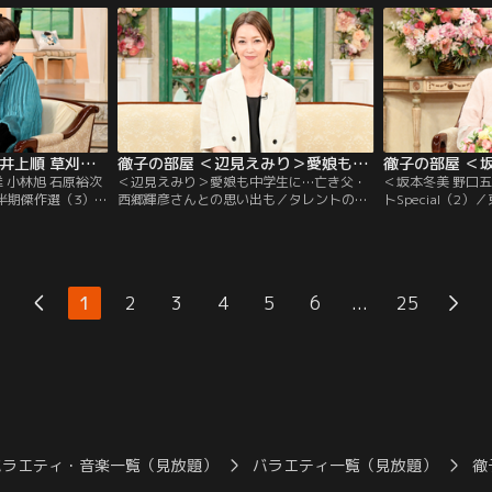
なる大塚さんの初出
女優賞を受賞する快挙を成し遂げた。パ
「どうする家康」
に“太っていた”と
リ、ニューヨーク、ミラノ、ロンドンの世
細田さんだが、実
年に結婚した夫は、
界4大コレクションで活躍するトップモデ
中に入りたい」と
ルだが…。
う。
徹子の部屋 ＜堺正章 井上順 草刈正雄 小林旭 石原裕次郎 中尾ミエ＞2026年 上半期傑作選（3）（2026/07/29放送分）
徹子の部屋 ＜辺見えみり＞愛娘も中学生に…亡き父・西郷輝彦さんとの思い出も（2026/07/28放送分）
 小林旭 石原裕次
＜辺見えみり＞愛娘も中学生に…亡き父・
＜坂本冬美 野口
上半期傑作選（3）／
西郷輝彦さんとの思い出も／タレントの辺
トSpecial（2
期傑作選」と題し
見えみりさんも今年50代になる。黒柳とは
SGCホール有明
面を厳選してお送
10代からの知り合いで、愛娘が生まれた時
コンサートSpeci
0年来の友人、堺正
は育児日記をプレゼントされ、それは今で
す。出演は坂本冬
会いは10代。初対
も大切に持っているという。 そんな娘も今
坂本冬美さんは大
んは、顔も知らな
年中学に進み、母親思いの子に育っている
意外なエピソード
...
1
2
3
4
5
6
25
様の消息を求めて
らしい。 一方、えみりさんが4歳の時に両
郎さんはアカペラ
親が離婚…。
観客を魅了！
バラエティ・音楽一覧（見放題）
バラエティ一覧（見放題）
徹