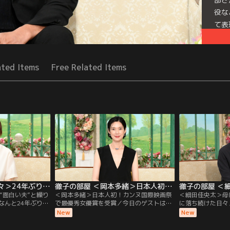
役な
て表
Mor
Seri
ated Items
Free Related Items
徹子の部屋 ＜大塚寧々＞24年ぶり！“面白い夫”と繰り広げる「夫婦バトル」（2026/08/05放送分）
徹子の部屋 ＜岡本多緒＞日本人初！カンヌ国際映画祭で最優秀女優賞を受賞（2026/08/04放送分）
“面白い夫”と繰り
＜岡本多緒＞日本人初！カンヌ国際映画祭
＜細田佳央太＞母
なんと24年ぶりの
で最優秀女優賞を受賞／今日のゲストは、
に落ち続けた日々
の魅力で、ドラマ
モデル・俳優として世界で活躍する岡本多
ど話題作に次々と
New
New
塚寧々さん。実は
緒さん。映画『急に具合が悪くなる』で、
手実力派俳優の細
が同じ学校で、自
日本人初となるカンヌ国際映画祭の最優秀
昨年の朝ドラ「あ