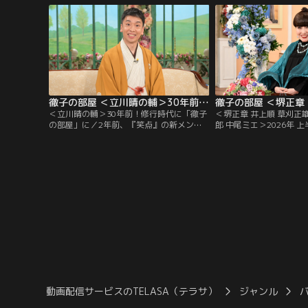
に抜擢されて俳優デビューし、子どもたち
慢の後輩！現在58歳に
から大人気に！特別に変身ポーズを披露し
演は28年前、人生で最大
てもらう一幕も！朝ドラ出演の反響や、撮
いう理由が…！？2002
影での苦労についても伺う。
俳優の田辺誠一さん。
徹子の部屋 ＜立川晴の輔＞30年前！修行時代に「徹子の部屋」に（2026/07/30放送分）
＜立川晴の輔＞30年前！修行時代に「徹子
＜堺正章 井上順 草刈正雄
の部屋」に／2年前、『笑点』の新メンバ
郎 中尾ミエ＞2026年 
ーに選ばれ話題となった立川晴の輔さん。
今日は「2026年 上半
東京農業大学入学後に見に行った立川志の
て、今年の上半期の名場
輔さんの落語に衝撃を受け、在学中の4年
りします。名コンビ！6
間、毎月独演会に通った。卒業後、弟子入
章さんと井上順さんの出
りをしたが、その修行時代は過酷。
面では…！？草刈正雄さ
かったアメリカ人のお父
渡米したお話を。
動画配信サービスのTELASA（テラサ）
ジャンル