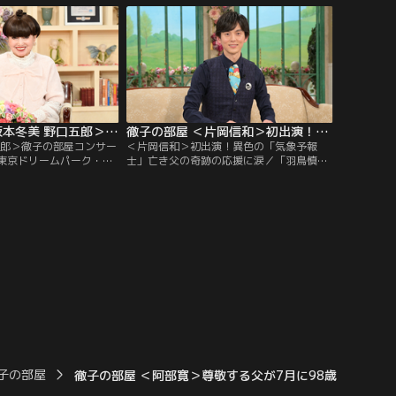
への出演で話題を呼んだ
撮ろうとカメラを始め、その写真を発表す
は4歳で自ら「テレビの
るためにSNSも。そして様々な鳥を観察す
言い芸能界入りしたとい
るため、登山を始めるなど、人生が豊かに
なったと語る。また、昨年は「終活」を始
め…。
徹子の部屋 ＜坂本冬美 野口五郎＞徹子の部屋コンサートSpecial（2）（2026/07/27放送分）
徹子の部屋 ＜片岡信和＞初出演！異色の「気象予報士」亡き父の奇跡の応援に涙（2026/07/24放送分）
五郎＞徹子の部屋コンサー
＜片岡信和＞初出演！異色の「気象予報
）／東京ドリームパーク・
士」亡き父の奇跡の応援に涙／「羽鳥慎一
で開催された「徹子の部屋
モーニングショー」でストレッチをしなが
al」の2日目をお届けしま
ら天気を伝える、異色の気象予報士で大人
美さんと野口五郎さん。
気、片岡信和さんが初出演！片岡さんがス
ヒット曲「夜桜お七」を
トレッチをする事になったのはコロナ禍が
を交えて熱唱！？野口五
きっかけだったが…大学3年の時、俳優と
やエレキギターも披露し
して芸能界入りした片岡さん、デビューは
「戦隊ヒーロー」だった。
子の部屋
徹子の部屋 ＜阿部寛＞尊敬する父が7月に98歳で逝き（202