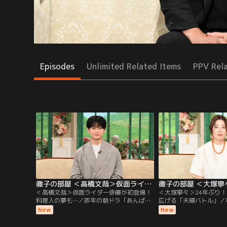
Episodes
Unlimited Related Items
PPV Rel
徹子の部屋 ＜高橋文哉＞仮面ライダー俳優が初登場！料理人の夢も…（2026/08/06放送分）
＜高橋文哉＞仮面ライダー俳優が初登場！
＜大塚寧々＞24年ぶり！
料理人の夢も…／昨年の朝ドラ「あんぱ
広げる「夫婦バトル」／
ん」に出演し話題になった若手実力派俳優
出演！透明感のある独特
New
New
の高橋文哉さんが初登場。2019年「仮面ラ
や映画で活躍を続ける大
イダーゼロワン」で令和初の仮面ライダー
大塚さんは黒柳と小中高