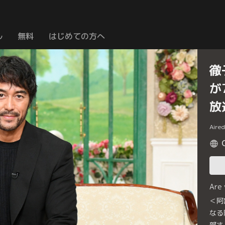
ル
無料
はじめての方へ
徹
が
放
Aire
Are
＜阿
なる
部さ