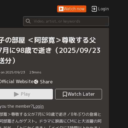
Watch now
Login
子の部屋 ＜阿部寛＞尊敬する父
7月に98歳で逝き（2025/09/23
送分）
d on 2025/09/23
23
mins
Official Website
Share
Play
Watch Later
 you the member?
Login
部寛＞尊敬する父が7月に98歳で逝き／8年ぶりの登場と
阿部寛さんがゲスト。ドラマに映画にCMにと大活躍の阿
んだが、「とにかく走る」「メイクに3時間以上かかる」