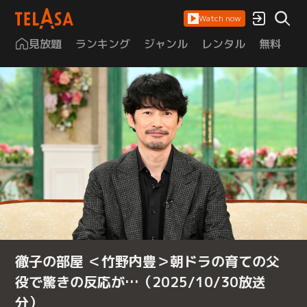
Watch now
見放題
ランキング
ジャンル
レンタル
無料
は
徹子の部屋 ＜竹野内豊＞朝ドラの育ての父
役で驚きの反応が…（2025/10/30放送
分）