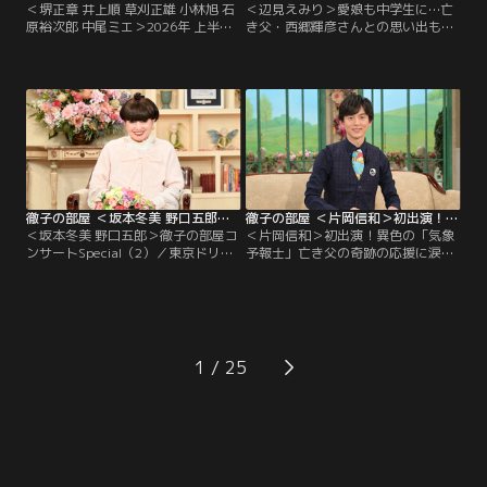
＜堺正章 井上順 草刈正雄 小林旭 石
＜辺見えみり＞愛娘も中学生に…亡
原裕次郎 中尾ミエ＞2026年 上半期
き父・西郷輝彦さんとの思い出も／
傑作選（3）／今日は「2026年 上半
タレントの辺見えみりさんも今年50
期傑作選」と題して、今年の上半期
代になる。黒柳とは10代からの知り
の名場面を厳選してお送りします。
合いで、愛娘が生まれた時は育児日
名コンビ！60年来の友人、堺正章さ
記をプレゼントされ、それは今でも
んと井上順さんの出会いは10代。初
大切に持っているという。 そんな娘
対面では…！？草刈正雄さんは、顔
も今年中学に進み、母親思いの子に
も知らなかったアメリカ人のお父様
育っているらしい。 一方、えみりさ
の消息を求めて渡米したお話を。
んが4歳の時に両親が離婚…。
徹子の部屋 ＜坂本冬美 野口五郎＞徹子の部屋コンサートSpecial（2）（2026/07/27放送分）
徹子の部屋 ＜片岡信和＞初出演！異色の「気象予報士」亡き父の奇跡の応援に涙（2026/07/24放送分）
＜坂本冬美 野口五郎＞徹子の部屋コ
＜片岡信和＞初出演！異色の「気象
ンサートSpecial（2）／東京ドリー
予報士」亡き父の奇跡の応援に涙／
ムパーク・SGCホール有明で開催さ
「羽鳥慎一モーニングショー」でス
れた「徹子の部屋コンサート
トレッチをしながら天気を伝える、
Special」の2日目をお届けします。
異色の気象予報士で大人気、片岡信
出演は坂本冬美さんと野口五郎さ
和さんが初出演！片岡さんがストレ
ん。坂本冬美さんは大ヒット曲「夜
ッチをする事になったのはコロナ禍
桜お七」を意外なエピソードを交え
がきっかけだったが…大学3年の
1
て熱唱！？野口五郎さんはアカペラ
時、俳優として芸能界入りした片岡
やエレキギターも披露し観客を魅
さん、デビューは「戦隊ヒーロー」
了！
だった。