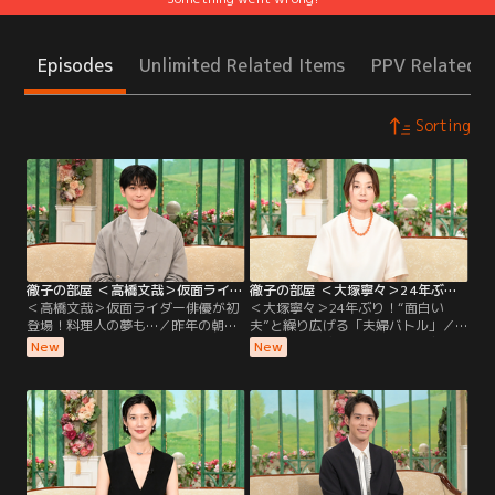
Episodes
Unlimited Related Items
PPV Related I
Sorting
徹子の部屋 ＜高橋文哉＞仮面ライダー俳優が初登場！料理人の夢も…（2026/08/06放送分）
徹子の部屋 ＜大塚寧々＞24年ぶり！“面白い夫”と繰り広げる「夫婦バトル」（2026/08/05放送分）
＜高橋文哉＞仮面ライダー俳優が初
＜大塚寧々＞24年ぶり！“面白い
登場！料理人の夢も…／昨年の朝ド
夫”と繰り広げる「夫婦バトル」／
ラ「あんぱん」に出演し話題になっ
なんと24年ぶりの出演！透明感のあ
New
New
た若手実力派俳優の高橋文哉さんが
る独特の魅力で、ドラマや映画で活
初登場。2019年「仮面ライダーゼロ
躍を続ける大塚寧々さん。実は大塚
ワン」で令和初の仮面ライダーに抜
さんは黒柳と小中高が同じ学校で、
擢されて俳優デビューし、子どもた
自慢の後輩！現在58歳になる大塚さ
ちから大人気に！特別に変身ポーズ
んの初出演は28年前、人生で最大
を披露してもらう一幕も！朝ドラ出
に“太っていた”という理由が…！？
演の反響や、撮影での苦労について
2002年に結婚した夫は、俳優の田辺
も伺う。
誠一さん。