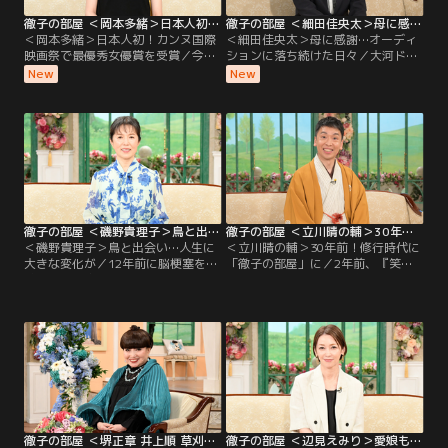
徹子の部屋 ＜岡本多緒＞日本人初！カンヌ国際映画祭で最優秀女優賞を受賞（2026/08/04放送分）
徹子の部屋 ＜細田佳央太＞母に感謝…オーディションに落ち続けた日々（2026/08/03放送分）
＜岡本多緒＞日本人初！カンヌ国際
＜細田佳央太＞母に感謝…オーディ
映画祭で最優秀女優賞を受賞／今日
ションに落ち続けた日々／大河ドラ
のゲストは、モデル・俳優として世
マや朝ドラなど話題作に次々と出演
New
New
界で活躍する岡本多緒さん。映画
し、注目を集める若手実力派俳優の
『急に具合が悪くなる』で、日本人
細田佳央太さんが初登場。昨年の朝
初となるカンヌ国際映画祭の最優秀
ドラ「あんぱん」や大河ドラマ「ど
女優賞を受賞する快挙を成し遂げ
うする家康」への出演で話題を呼ん
た。パリ、ニューヨーク、ミラノ、
だ細田さんだが、実は4歳で自ら
ロンドンの世界4大コレクションで
「テレビの中に入りたい」と言い芸
活躍するトップモデルだが…。
能界入りしたという。
徹子の部屋 ＜磯野貴理子＞鳥と出会い…人生に大きな変化が（2026/07/31放送分）
徹子の部屋 ＜立川晴の輔＞30年前！修行時代に「徹子の部屋」に（2026/07/30放送分）
＜磯野貴理子＞鳥と出会い…人生に
＜立川晴の輔＞30年前！修行時代に
大きな変化が／12年前に脳梗塞を経
「徹子の部屋」に／2年前、『笑
験した磯野貴理子さん、今回は黒柳
点』の新メンバーに選ばれ話題とな
と「楽しい話をしたい」と番組を訪
った立川晴の輔さん。東京農業大学
れた。それは、「鳥」の話。鳥を好
入学後に見に行った立川志の輔さん
きになったことで、鳥の写真を撮ろ
の落語に衝撃を受け、在学中の4年
うとカメラを始め、その写真を発表
間、毎月独演会に通った。卒業後、
するためにSNSも。そして様々な鳥
弟子入りをしたが、その修行時代は
を観察するため、登山を始めるな
過酷。
ど、人生が豊かになったと語る。ま
た、昨年は「終活」を始め…。
徹子の部屋 ＜堺正章 井上順 草刈正雄 小林旭 石原裕次郎 中尾ミエ＞2026年 上半期傑作選（3）（2026/07/29放送分）
徹子の部屋 ＜辺見えみり＞愛娘も中学生に…亡き父・西郷輝彦さんとの思い出も（2026/07/28放送分）