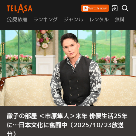
Watch now
見放題
ランキング
ジャンル
レンタル
無料
は
徹子の部屋 ＜市原隼人＞来年 俳優生活25年
に…日本文化に奮闘中（2025/10/23放送
分）