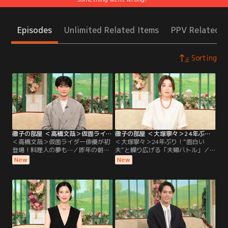
Episodes
Unlimited Related Items
PPV Related I
Sorting
徹子の部屋 ＜高橋文哉＞仮面ライダー俳優が初登場！料理人の夢も…（2026/08/06放送分）
徹子の部屋 ＜大塚寧々＞24年ぶり！“面白い夫”と繰り広げる「夫婦バトル」（2026/08/05放送分）
＜高橋文哉＞仮面ライダー俳優が初
＜大塚寧々＞24年ぶり！“面白い
登場！料理人の夢も…／昨年の朝ド
夫”と繰り広げる「夫婦バトル」／
ラ「あんぱん」に出演し話題になっ
なんと24年ぶりの出演！透明感のあ
New
New
た若手実力派俳優の高橋文哉さんが
る独特の魅力で、ドラマや映画で活
初登場。2019年「仮面ライダーゼロ
躍を続ける大塚寧々さん。実は大塚
ワン」で令和初の仮面ライダーに抜
さんは黒柳と小中高が同じ学校で、
擢されて俳優デビューし、子どもた
自慢の後輩！現在58歳になる大塚さ
ちから大人気に！特別に変身ポーズ
んの初出演は28年前、人生で最大
を披露してもらう一幕も！朝ドラ出
に“太っていた”という理由が…！？
演の反響や、撮影での苦労について
2002年に結婚した夫は、俳優の田辺
も伺う。
誠一さん。