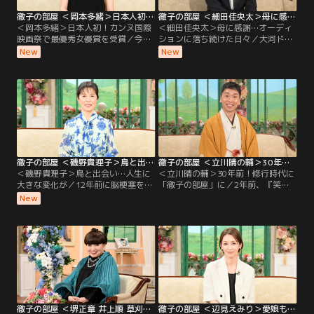
徹子の部屋 ＜岡本多緒＞日本人初！カンヌ国際映画祭で最優秀女優賞を受賞（2026/08/04放送分）
徹子の部屋 ＜細田佳央太＞母に感謝…オーディションに落ち続けた日々（2026/08/03放送分）
＜岡本多緒＞日本人初！カンヌ国際
＜細田佳央太＞母に感謝…オーディ
映画祭で最優秀女優賞を受賞／今日
ションに落ち続けた日々／大河ドラ
のゲストは、モデル・俳優として世
マや朝ドラなど話題作に次々と出演
New
New
界で活躍する岡本多緒さん。映画
し、注目を集める若手実力派俳優の
『急に具合が悪くなる』で、日本人
細田佳央太さんが初登場。昨年の朝
初となるカンヌ国際映画祭の最優秀
ドラ「あんぱん」や大河ドラマ「ど
女優賞を受賞する快挙を成し遂げ
うする家康」への出演で話題を呼ん
た。パリ、ニューヨーク、ミラノ、
だ細田さんだが、実は4歳で自ら
ロンドンの世界4大コレクションで
「テレビの中に入りたい」と言い芸
活躍するトップモデルだが…。
能界入りしたという。
徹子の部屋 ＜磯野貴理子＞鳥と出会い…人生に大きな変化が（2026/07/31放送分）
徹子の部屋 ＜立川晴の輔＞30年前！修行時代に「徹子の部屋」に（2026/07/30放送分）
＜磯野貴理子＞鳥と出会い…人生に
＜立川晴の輔＞30年前！修行時代に
大きな変化が／12年前に脳梗塞を経
「徹子の部屋」に／2年前、『笑
験した磯野貴理子さん、今回は黒柳
点』の新メンバーに選ばれ話題とな
New
と「楽しい話をしたい」と番組を訪
った立川晴の輔さん。東京農業大学
れた。それは、「鳥」の話。鳥を好
入学後に見に行った立川志の輔さん
きになったことで、鳥の写真を撮ろ
の落語に衝撃を受け、在学中の4年
うとカメラを始め、その写真を発表
間、毎月独演会に通った。卒業後、
するためにSNSも。そして様々な鳥
弟子入りをしたが、その修行時代は
を観察するため、登山を始めるな
過酷。
ど、人生が豊かになったと語る。ま
た、昨年は「終活」を始め…。
徹子の部屋 ＜堺正章 井上順 草刈正雄 小林旭 石原裕次郎 中尾ミエ＞2026年 上半期傑作選（3）（2026/07/29放送分）
徹子の部屋 ＜辺見えみり＞愛娘も中学生に…亡き父・西郷輝彦さんとの思い出も（2026/07/28放送分）