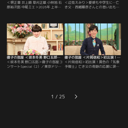
＜堺正章 井上順 草刈正雄 小林旭 石
＜辺見えみり＞愛娘も中学生に…亡
原裕次郎 中尾ミエ＞2026年 上半期
き父・西郷輝彦さんとの思い出も／
傑作選（3）／今日は「2026年 上半
タレントの辺見えみりさんも今年50
期傑作選」と題して、今年の上半期
代になる。黒柳とは10代からの知り
の名場面を厳選してお送りします。
合いで、愛娘が生まれた時は育児日
名コンビ！60年来の友人、堺正章さ
記をプレゼントされ、それは今でも
んと井上順さんの出会いは10代。初
大切に持っているという。 そんな娘
対面では…！？草刈正雄さんは、顔
も今年中学に進み、母親思いの子に
も知らなかったアメリカ人のお父様
育っているらしい。 一方、えみりさ
の消息を求めて渡米したお話を。
んが4歳の時に両親が離婚…。
徹子の部屋 ＜坂本冬美 野口五郎＞徹子の部屋コンサートSpecial（2）（2026/07/27放送分）
徹子の部屋 ＜片岡信和＞初出演！異色の「気象予報士」亡き父の奇跡の応援に涙（2026/07/24放送分）
＜坂本冬美 野口五郎＞徹子の部屋コ
＜片岡信和＞初出演！異色の「気象
ンサートSpecial（2）／東京ドリー
予報士」亡き父の奇跡の応援に涙／
ムパーク・SGCホール有明で開催さ
「羽鳥慎一モーニングショー」でス
れた「徹子の部屋コンサート
トレッチをしながら天気を伝える、
Special」の2日目をお届けします。
異色の気象予報士で大人気、片岡信
出演は坂本冬美さんと野口五郎さ
和さんが初出演！片岡さんがストレ
ん。坂本冬美さんは大ヒット曲「夜
ッチをする事になったのはコロナ禍
桜お七」を意外なエピソードを交え
がきっかけだったが…大学3年の
1
て熱唱！？野口五郎さんはアカペラ
時、俳優として芸能界入りした片岡
やエレキギターも披露し観客を魅
さん、デビューは「戦隊ヒーロー」
了！
だった。