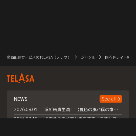
動画配信サービスのTELASA（テラサ）
ジャンル
国内ドラマ一覧（
NEWS
See all
2026.08.01
浮所飛貴主演！ 【夏色の風が僕の家にやってきた】 本日よりテラサで独占配信スタート！
2026.07.18
『夏色の雲が恋と嵐をまきおこす』スペシャルメイキング 【Part1】2026年７月18日（土）23時30分～配信スタート！話題のシーンの裏側を大公開！豪華キャスト大集合！ 『武宮家 真夏の家族会議』開催！
2026.07.15
救命医・遥（今田）の《心揺さぶる過去》や、 麻酔科医・権野（船越英一郎）の《謎多きプライベート》など… 《知られざるエピソード》を独占配信！