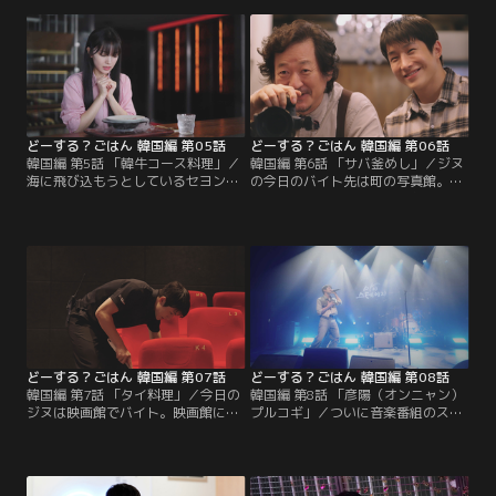
だが、なかなかうまくいかない。バ
て買えそうにない。店長からモデル
イトが終わり向かったのは韓国式の
になってくれたらその服をプレゼン
定食屋。学生たちに人気のメニュー
トすると言われたが、同じ服が欲し
が「何食べよう」！？一体どんなメ
いというお客が現れて…
ニューなのか…
どーする？ごはん 韓国編 第05話
どーする？ごはん 韓国編 第06話
韓国編 第5話 「韓牛コース料理」／
韓国編 第6話 「サバ釜めし」／ジヌ
海に飛び込もうとしているセヨンを
の今日のバイト先は町の写真館。な
見かけ、慌ててセヨンを静止しよう
かなか笑わない赤ちゃんやお葬式用
としたジヌ。しかしジヌの勘違い
の写真を撮りにきたおばあちゃん相
で、セヨンに「人の人生に口出しを
手にうまく接客ができない。そんな
しないで」と言われてしまう。そん
時、「被写体の本来の姿を撮るのが
なセヨンは正社員を目指している
仕事」というカメラマンの一言を聞
が、なかなかうまくいかず…
き、自分の夢を再確認することに…
どーする？ごはん 韓国編 第07話
どーする？ごはん 韓国編 第08話
韓国編 第7話 「タイ料理」／今日の
韓国編 第8話 「彦陽（オンニャン）
ジヌは映画館でバイト。映画館に来
プルコギ」／ついに音楽番組のステ
たお客さんから見たかった映画の結
ージに立つことになったジヌ。そん
末を聞いてしまい、早々に落ち込
な日もいつも通りアルバイトをしな
む。さらに、ベテラン店員からは映
ければならない。ステージのリハー
画館にまつわる怪談話を聞かされ
サル時間が迫っているのに、なかな