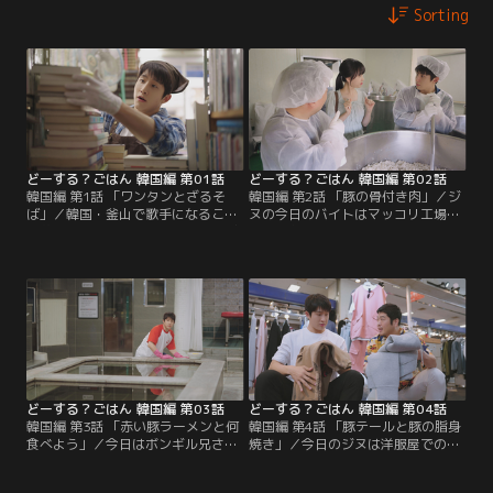
Sorting
どーする？ごはん 韓国編 第01話
どーする？ごはん 韓国編 第02話
韓国編 第1話 「ワンタンとざるそ
韓国編 第2話 「豚の骨付き肉」／ジ
ば」／韓国・釜山で歌手になること
ヌの今日のバイトはマッコリ工場の
を夢見ているパク・ジヌは、コンビ
補助。お酒が飲めないことを内緒に
ニのバイトで生活費を稼いでいる。
働いていたジヌは、マッコリ作りの
しかし、突然コンビニバイトがクビ
作業中に酒のにおいを嗅いで倒れて
になり、Nジョブラー（日々違うバ
しまう。目を覚ましたジヌは完全に
イト）の道を歩むことになった。こ
酔っぱらってしまい、踊りだし
の日は古本屋で大掃除のバイトをす
て…！？
ることに。その店に小さな女の子が
ある本を探しにやってきた…
どーする？ごはん 韓国編 第03話
どーする？ごはん 韓国編 第04話
韓国編 第3話 「赤い豚ラーメンと何
韓国編 第4話 「豚テールと豚の脂身
食べよう」／今日はボンギル兄さん
焼き」／今日のジヌは洋服屋での初
と一緒に銭湯の掃除のバイト。掃除
めてのバイト。その店でステージ衣
なんてみんな同じと思っていたジヌ
装にぴったりな服を見つけるも高く