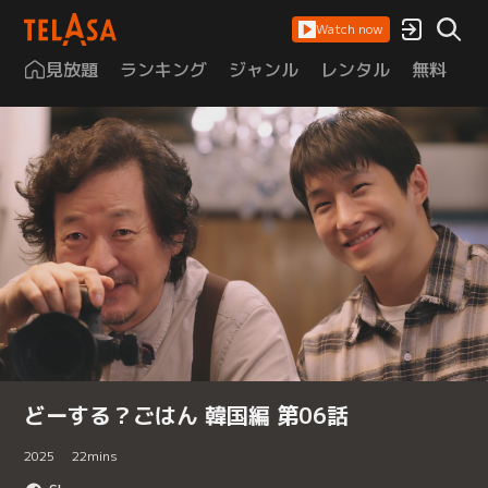
Watch now
見放題
ランキング
ジャンル
レンタル
無料
は
どーする？ごはん 韓国編 第06話
2025
22
mins