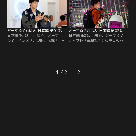
る。上映が終わり掃除に入ったジヌ
かバイトが終わらず焦るジヌ。収録
は、誰もいないはずの観覧席から泣
会場に駆けつけた時にはリハーサル
き声を聞いて…
は終わっていて…
どーする？ごはん 日本編 第01話
どーする？ごはん 日本編 第02話
日本編 第1話 「大須で、どーす
日本編 第2話 「栄で、どーする？」
る？」／ジヌ（JINJIN）は韓国・釜
／マサト（吉原雅斗）の今日のバイ
山から日本人男性を探すためにセン
ト先はMIRAITOWERが見えるレスト
トレアに降り立った。手がかりは
ラン。そのレストランにかつて同じ
NAGOYA MASATOというメモのみ。
バイト先だった坂野（小野健斗）が
一方、名古屋でミュージシャンを目
彼女と来店する。坂野はマサトにプ
指すマサト（吉原雅斗）は日替わり
ロポーズの手伝いをして欲しいと頼
のバイトをしながら音楽活動を続け
む。一方、ジヌ（JINJIN）は名古屋
1
ている。
でマサト探し。SNSで路上ライブを
する男性を見つけて…！？