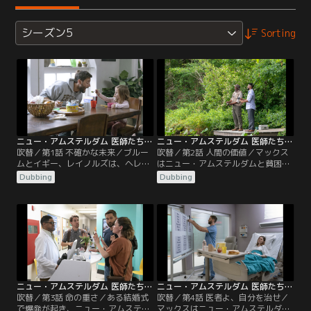
シーズン5
Sorting
ニュー・アムステルダム 医師たちのカルテ シーズン5 第01話／吹替
ニュー・アムステルダム 医師たちのカルテ シーズン5 第02話／吹替
吹替／第1話 不確かな未来／ブルー
吹替／第2話 人間の価値／マックス
ムとイギー、レイノルズは、ヘレン
はニュー・アムステルダムと貧困に
の決断により傷ついた心と向き合う
苦しむ患者たちの両方を救うため、
Dubbing
Dubbing
マックスのもとに集まる。ブルーム
大胆で新しい経費削減プログラムを
はレイラに居場所を提供するが、驚
試す。ワイルダーは命を救うための
かされることに。レイノルズとワイ
手術を拒む患者の決断に悩まされ
ルダーは、ターミナル期の患児がボ
る。レイノルズは父親の行動につい
リウッド・ミュージカルの「主役に
て重要なことに気づく。イギーはオ
なる」という夢を叶える手助けをす
ンラインデートに挑戦する。
る。
ニュー・アムステルダム 医師たちのカルテ シーズン5 第03話／吹替
ニュー・アムステルダム 医師たちのカルテ シーズン5 第04話／吹替
吹替／第3話 命の重さ／ある結婚式
吹替／第4話 医者よ、自分を治せ／
で爆発が起き、ニュー・アムステル
マックスはニュー・アムステルダム