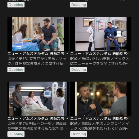
ダムには負傷した宴の参加者たちが
の職員たちに、その日1日自分自身
Dubbing
Dubbing
次々と運ばれてくる。マックスとワ
の健康管理をするよう命じ、思いも
イルダーが、花婿を救うために希少
よらない抵抗に遭う。
な血液型の血液を求めて奔走する一
方、レイノルズとブルームは、奇妙
なケガを負った夫婦の治療にあた
る。イギーはある少女が緊張病の症
状を脱する手助けをする中で、その
結婚式の真相を知る。
ニュー・アムステルダム 医師たちのカルテ シーズン5 第05話／吹替
ニュー・アムステルダム 医師たちのカルテ シーズン5 第06話／吹替
吹替／第5話 立ち向かう勇気／マッ
吹替／第6話 正しい選択／マックス
クスは危険な医療ミスに関する捜査
はニューヨークを安全にするための
の対象となった看護師を何とか救お
ミッションに挑む。イギーは耳が聞
Dubbing
Dubbing
うとする。レイノルズは、あるアパ
こえずコミュニケーションを取るこ
ートで集団中毒を起こした住民たち
とができない子供がいる家族を手助
の一団を救うために一肌脱ぐ。ブル
けする。
ームは妹に衝撃的な事実を打ち明け
る。
ニュー・アムステルダム 医師たちのカルテ シーズン5 第07話／吹替
ニュー・アムステルダム 医師たちのカルテ シーズン5 第08話／吹替
吹替／第7話 明日への一歩／最高裁
吹替／第8話 人生はランウェイ／マ
が中絶の権利に関する新たな判決を
ックスは収益をもたらしている病院
下し、ニュー・アムステルダム病院
の部署に深刻な法的問題があること
Dubbing
Dubbing
のスタッフは、その余波への対応に
を知る。イギーは清掃員にこの世の