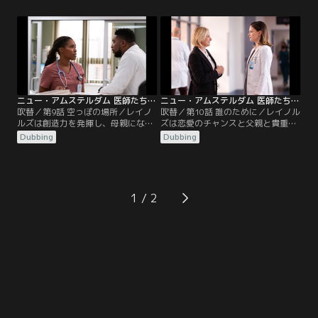
追われる。ワイルダーは、妊娠のせ
ものとは思えない能力があることを
いで命を落としかねない女性に助言
発見する。レイノルズはとてもイン
し、マックスはブラントリーの要望
スピレーショナルな患者を治療し、
で、州外にいる患者たちが医療を受
父親のために計画を立てる。ワイル
けられる方策を模索。ブルームはレ
ダーは若い患者から診断の際に結論
イノルズにある重大な事実を打ち明
を急がないよう教えられる。
ける。
ニュー・アムステルダム 医師たちのカルテ シーズン5 第09話／吹替
ニュー・アムステルダム 医師たちのカルテ シーズン5 第10話／吹替
吹替／第9話 空っぽの場所／レイノ
吹替／第10話 誰のために／レイノル
ルズは創造力を発揮し、母親になろ
ズは恋愛のチャンスと父親と貴重な
うともがいている女性を助ける。マ
時間を過ごすチャンスとの間で板挟
Dubbing
Dubbing
ックスは意を決しワイルダーとの関
みになる。ブルームは自分の行動が
係を進めようとするが厳しい真実を
もたらす結果を認識し、妹に対して
知る。ブルームは壮絶な苦境に陥っ
意外な行動を取る。マックスは患者
た若い兄妹を治療し、イギーはマー
を亡くして苦しんでいるICUのイン
ティンの件で、ある決断に至る。
ターンを助ける。 ワイルダー医師
1
は、自分のコミュニティを取るか仕
事を取るかの選択を迫られる。