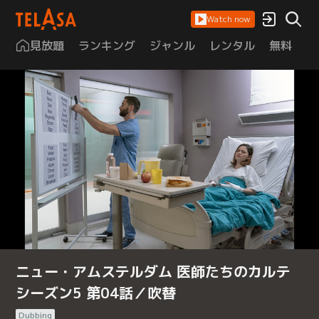
Watch now
見放題
ランキング
ジャンル
レンタル
無料
は
ニュー・アムステルダム 医師たちのカルテ
シーズン5 第04話／吹替
Dubbing