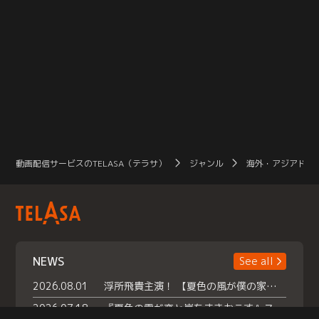
動画配信サービスのTELASA（テラサ）
ジャンル
海外・アジアドラ
NEWS
See all
2026.08.01
浮所飛貴主演！ 【夏色の風が僕の家にやってきた】 本日よりテラサで独占配信スタート！
2026.07.18
『夏色の雲が恋と嵐をまきおこす』スペシャルメイキング 【Part1】2026年７月18日（土）23時30分～配信スタート！話題のシーンの裏側を大公開！豪華キャスト大集合！ 『武宮家 真夏の家族会議』開催！