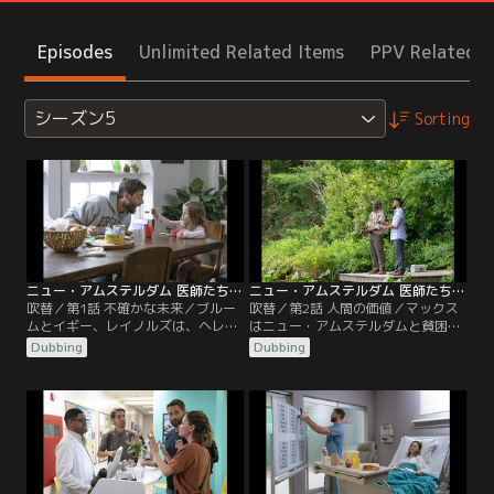
Episodes
Unlimited Related Items
PPV Related I
シーズン5
Sorting
ニュー・アムステルダム 医師たちのカルテ シーズン5 第01話／吹替
ニュー・アムステルダム 医師たちのカルテ シーズン5 第02話／吹替
吹替／第1話 不確かな未来／ブルー
吹替／第2話 人間の価値／マックス
ムとイギー、レイノルズは、ヘレン
はニュー・アムステルダムと貧困に
の決断により傷ついた心と向き合う
苦しむ患者たちの両方を救うため、
Dubbing
Dubbing
マックスのもとに集まる。ブルーム
大胆で新しい経費削減プログラムを
はレイラに居場所を提供するが、驚
試す。ワイルダーは命を救うための
かされることに。レイノルズとワイ
手術を拒む患者の決断に悩まされ
ルダーは、ターミナル期の患児がボ
る。レイノルズは父親の行動につい
リウッド・ミュージカルの「主役に
て重要なことに気づく。イギーはオ
なる」という夢を叶える手助けをす
ンラインデートに挑戦する。
る。