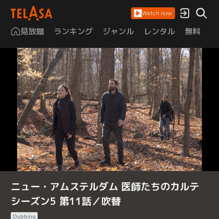
Watch now
見放題
ランキング
ジャンル
レンタル
無料
は
ニュー・アムステルダム 医師たちのカルテ
シーズン5 第11話／吹替
Dubbing