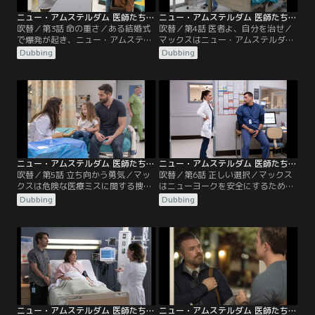
ニュー・アムステルダム 医師たちのカルテ シーズン5 第03話／吹替
ニュー・アムステルダム 医師たちのカルテ シーズン5 第04話／吹替
吹替／第3話 命の重さ／ある結婚式
吹替／第4話 医者よ、自分を治せ／
で爆発が起き、ニュー・アムステル
マックスはニュー・アムステルダム
ダムには負傷した宴の参加者たちが
の職員たちに、その日1日自分自身
Dubbing
Dubbing
次々と運ばれてくる。マックスとワ
の健康管理をするよう命じ、思いも
イルダーが、花婿を救うために希少
よらない抵抗に遭う。
な血液型の血液を求めて奔走する一
方、レイノルズとブルームは、奇妙
なケガを負った夫婦の治療にあた
る。イギーはある少女が緊張病の症
状を脱する手助けをする中で、その
結婚式の真相を知る。
ニュー・アムステルダム 医師たちのカルテ シーズン5 第05話／吹替
ニュー・アムステルダム 医師たちのカルテ シーズン5 第06話／吹替
吹替／第5話 立ち向かう勇気／マッ
吹替／第6話 正しい選択／マックス
クスは危険な医療ミスに関する捜査
はニューヨークを安全にするための
の対象となった看護師を何とか救お
ミッションに挑む。イギーは耳が聞
Dubbing
Dubbing
うとする。レイノルズは、あるアパ
こえずコミュニケーションを取るこ
ートで集団中毒を起こした住民たち
とができない子供がいる家族を手助
の一団を救うために一肌脱ぐ。ブル
けする。
ームは妹に衝撃的な事実を打ち明け
る。
ニュー・アムステルダム 医師たちのカルテ シーズン5 第07話／吹替
ニュー・アムステルダム 医師たちのカルテ シーズン5 第08話／吹替