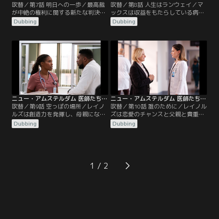
吹替／第7話 明日への一歩／最高裁
吹替／第8話 人生はランウェイ／マ
が中絶の権利に関する新たな判決を
ックスは収益をもたらしている病院
下し、ニュー・アムステルダム病院
の部署に深刻な法的問題があること
Dubbing
Dubbing
のスタッフは、その余波への対応に
を知る。イギーは清掃員にこの世の
追われる。ワイルダーは、妊娠のせ
ものとは思えない能力があることを
いで命を落としかねない女性に助言
発見する。レイノルズはとてもイン
し、マックスはブラントリーの要望
スピレーショナルな患者を治療し、
で、州外にいる患者たちが医療を受
父親のために計画を立てる。ワイル
けられる方策を模索。ブルームはレ
ダーは若い患者から診断の際に結論
イノルズにある重大な事実を打ち明
を急がないよう教えられる。
ける。
ニュー・アムステルダム 医師たちのカルテ シーズン5 第09話／吹替
ニュー・アムステルダム 医師たちのカルテ シーズン5 第10話／吹替
吹替／第9話 空っぽの場所／レイノ
吹替／第10話 誰のために／レイノル
ルズは創造力を発揮し、母親になろ
ズは恋愛のチャンスと父親と貴重な
うともがいている女性を助ける。マ
時間を過ごすチャンスとの間で板挟
Dubbing
Dubbing
ックスは意を決しワイルダーとの関
みになる。ブルームは自分の行動が
係を進めようとするが厳しい真実を
もたらす結果を認識し、妹に対して
知る。ブルームは壮絶な苦境に陥っ
意外な行動を取る。マックスは患者
た若い兄妹を治療し、イギーはマー
を亡くして苦しんでいるICUのイン
ティンの件で、ある決断に至る。
ターンを助ける。 ワイルダー医師
1
は、自分のコミュニティを取るか仕
事を取るかの選択を迫られる。