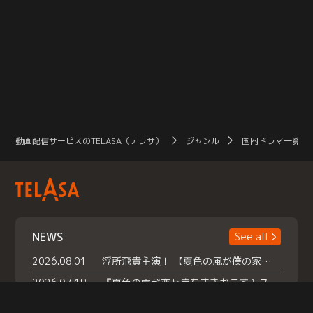
動画配信サービスのTELASA（テラサ）
ジャンル
国内ドラマ一覧（
NEWS
See all
2026.08.01
浮所飛貴主演！ 【夏色の風が僕の家にやってきた】 本日よりテラサで独占配信スタート！
2026.07.18
『夏色の雲が恋と嵐をまきおこす』スペシャルメイキング 【Part1】2026年７月18日（土）23時30分～配信スタート！話題のシーンの裏側を大公開！豪華キャスト大集合！ 『武宮家 真夏の家族会議』開催！
2026.07.15
救命医・遥（今田）の《心揺さぶる過去》や、 麻酔科医・権野（船越英一郎）の《謎多きプライベート》など… 《知られざるエピソード》を独占配信！