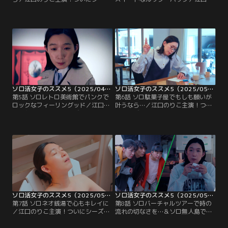
ン5！▼都心から地下鉄でわずか15
りこ主演！ついにシーズン5！▼ソ
分、1000種類以上の熱帯植物が姿を
ロメルボルン以降、節約ソロ活に勤
見せる「夢の島熱帯植物館」に圧倒
しむ恵。誰もが無料で見学可能な東
されていると、ある常連客に話しか
京農業大学にある「食と農の博物
けられ。
館」で再会したのはまさかの…
ソロ活女子のススメ5（2025/04/30放送分）第05話
ソロ活女子のススメ5（2025/05/07放送分）第06話
第5話 ソロレトロ美術館でパンクで
第6話 ソロ駄菓子屋でもしも願いが
ロックなフィーリングッド／江口の
叶うなら…／江口のりこ主演！つい
りこ主演！ついにシーズン5！▼15
にシーズン5！▼あの国民的キャラ
年前に忠実に復元された近代レトロ
クターに愛された柴又・ハイカラ横
建築物「三菱一号館美術館」に訪れ
丁を中心に駄菓子屋はしご旅！昔懐
るや否や、純喫茶以来の名物妖精と
かしい昭和の世界へタイムトリップ
運命の再会を果たし…？！
してみたら…
ソロ活女子のススメ5（2025/05/14放送分）第07話
ソロ活女子のススメ5（2025/05/21放送分）第08話
第7話 ソロネオ銭湯で心もキレイに
第8話 ソロバーチャルツアーで時の
／江口のりこ主演！ついにシーズン
流れの切なさを…＆ソロ無人島でも
5！▼新・ソロ銭湯シリーズ！下町
時の流れの切なさを…／江口のりこ
から消えゆく古き良き銭湯。令和版
主演！ついにシーズン5！▼五月女