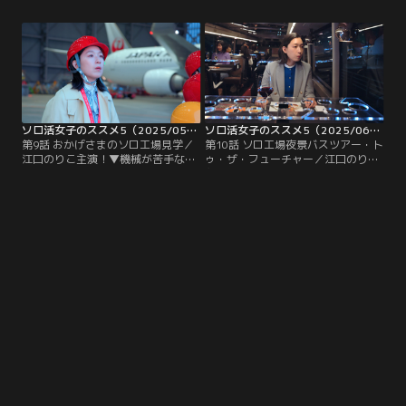
にアップデートされたネオ銭湯から
恵初のインドアソロ活？！そしてつ
みえた守るためのチャレンジと
いにオフィスメンバーが外へ…？！
は…？
全てのものは朽ちていく、朽ちてい
くその前にできる事とは。
ソロ活女子のススメ5（2025/05/28放送分）第09話
ソロ活女子のススメ5（2025/06/04放送分）第10話（最終話）
第9話 おかげさまのソロ工場見学／
第10話 ソロ工場夜景バスツアー・ト
江口のりこ主演！▼機械が苦手な恵
ゥ・ザ・フューチャー／江口のりこ
にとってはチャレンジとなる「JAL
主演！▼レストランバスで行く川崎
SKY MUSEUM」での工場見学だった
工場夜景に参加し、美味しい食事と
が、それになりに満喫していると、
お酒を味わいながら景色を堪能して
独特なポイントで涙している男性客
ると、かつて出会ったソロ先輩とソ
がいて…
ロ後輩と奇跡の再会が！