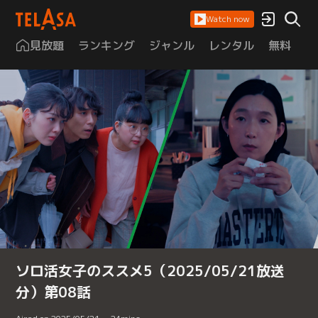
Watch now
見放題
ランキング
ジャンル
レンタル
無料
は
ソロ活女子のススメ5（2025/05/21放送
分）第08話