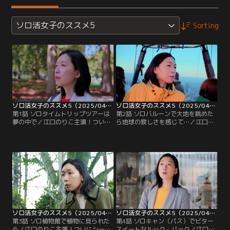
ソロ活女子のススメ5
Sorting
ソロ活女子のススメ5（2025/04/02放送分）第01話
ソロ活女子のススメ5（2025/04/09放送分）第02話
第1話 ソロタイムトリップツアーは
第2話 ソロバルーンで大地を眺めた
夢の中で／江口のりこ主演！ついに
ら地球の寂しさを感じて…／江口の
シーズン5！▼年に1度のバースデー
りこ主演！ついにシーズン5！▼年
ソロ活、今年はオーストラリア・メ
に1度のバースデーソロ活、今年は
ルボルンへ！トラムが走る歴史ある
オーストラリア・メルボルンへ！世
街並みを古い写真集とともに歩いて
界でも珍しい、都市上空を飛ぶ気球
みたら…
からメルボルンをみてみたら。
ソロ活女子のススメ5（2025/04/16放送分）第03話
ソロ活女子のススメ5（2025/04/23放送分）第04話
第3話 ソロ植物館で植物に見られた
第4話 ソロキャン（パス）でビター
ら／江口のりこ主演！ついにシーズ
スイートなルック・バック／江口の