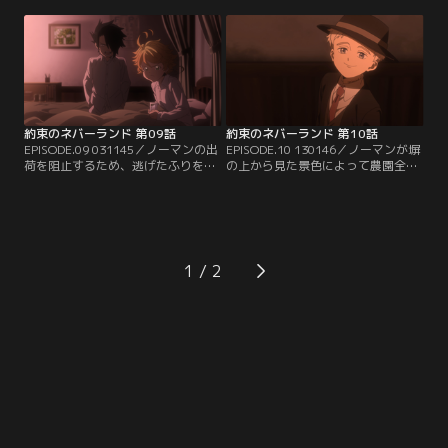
は、彼女と手を組むことにする。そ
ーネは鬼に殺されてしまう。その日
の夜、情報収集のためクローネの部
の午後、エマとノーマンを塀の外の
屋を訪れたエマとノーマンだった
下見へと向かわせたレイは、偽の情
が、逆に発信器の場所や壊し方に気
報を流しイザベラの注意をひこうと
付いていたことを知られてしまう。
するが、それに気付いていたイザベ
子供たちの脱獄計画を本部に訴える
ラはレイを部屋に閉じ込めてしま
ための…。
う。
約束のネバーランド 第09話
約束のネバーランド 第10話
EPISODE.09 031145／ノーマンの出
EPISODE.10 130146／ノーマンが塀
荷を阻止するため、逃げたふりをし
の上から見た景色によって農園全体
てハウスの敷地内に潜伏するよう提
の構造が明らかになった。しかし彼
案するエマとレイ。自分が逃げるこ
は、自分は逃げることはしないと出
とでエマたちの脱獄が失敗してしま
荷の覚悟を決めていた。必死で引き
うと拒否するノーマンだったが、二
止めるエマとレイだったが、ノーマ
人の必死の説得を受け入れる。出荷
ンはトランクに糸電話だけを入れて
当日である翌日、逃げるために塀へ
旅立ってしまう。ノーマンを失い絶
1
と向かったはずのノーマンだった
望するエマとレイ。遂に脱獄計画を
が、計画に反して…。
諦めたかに見えたが……？