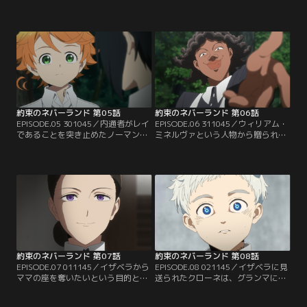
目が増えたハウス。レイも加わり3
兄弟の動向を気にするエマたち。内
人で脱獄の方法を模索するなか、エ
通者を特定するため、ノーマンはあ
マは自分たちの身体に埋められてい
ることを仕掛ける。一方で、外に出
る発信器の場所を特定する。そして
てからのことを考え、ドンとギルダ
全員での脱獄に向けた訓練のため、
には事情を話すことにする。残酷す
全力の「鬼ごっこ」を始めるが、そ
ぎる真実。そのすべてをありのまま
こにクローネが鬼役として参加す
話すことはできなかったものの、新
る。
たな協力者2人を引き入れることに
成功し…。
約束のネバーランド 第05話
約束のネバーランド 第06話
EPISODE.05 301045／内通者がレイ
EPISODE.06 311045／ウィリアム・
であることを突き止めたノーマン
ミネルヴァという人物から贈られた
は、二重スパイになるよう提案す
本にはモールス符号で子供たちへの
る。レイは脱獄の準備をするために
メッセージが隠されていた。ハウス
自ら志願して内通者になったことを
の外に味方がいるかもしれないと希
明かし、全員での脱獄を諦めるこ
望を持つエマたち。一方、イザベラ
と、そのためにエマを騙すことを協
の隠し部屋に侵入成功したドンとギ
力の条件とする。翌日、レイが内通
ルダは、エマたちのついた嘘に気付
者だったことを知り、改めて全員で
いてしまう。今度こそ真実を語った
の脱獄を決意するエマ。そしてイザ
彼らに怒りをぶつけるドンだった
ベラの隠し部屋を…。
が…。
約束のネバーランド 第07話
約束のネバーランド 第08話
EPISODE.07 011145／イザベラから
EPISODE.08 021145／イザベラに見
ママの座を奪いたいという目的とと
送られたクローネは、グランマに彼
もに、ハウスの管理システムについ
女のミスを訴える。しかしグランマ
てクローネから聞かされたエマたち
はそのことを全く意に介さず、クロ