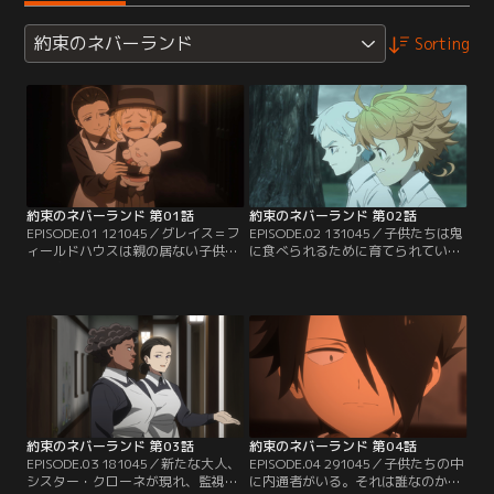
約束のネバーランド
Sorting
約束のネバーランド 第01話
約束のネバーランド 第02話
EPISODE.01 121045／グレイス＝フ
EPISODE.02 131045／子供たちは鬼
ィールドハウスは親の居ない子供た
に食べられるために育てられてい
ちが住むところ。血の繋がりはなく
る。大好きなハウスは農園。優しか
ても、ママと38人の兄弟はささやか
ったママは敵。ハウスに隠された真
ながら幸せな日々を送っている。11
実を知ったエマとノーマンは、脱獄
歳のエマ・ノーマン・レイはハウス
を計画する。だが、イザベラはコニ
の年長者であり、毎朝のテストでそ
ー出荷の夜に子供2人が門に来たこ
ろって満点をとる優秀さをほこる。
とに気付いているようで……。
ある夜、里親のもとへ旅立つコニー
を見送った子供たちだが…。
約束のネバーランド 第03話
約束のネバーランド 第04話
EPISODE.03 181045／新たな大人、
EPISODE.04 291045／子供たちの中
シスター・クローネが現れ、監視の
に内通者がいる。それは誰なのか、