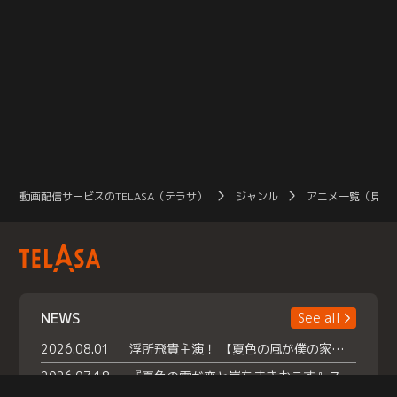
動画配信サービスのTELASA（テラサ）
ジャンル
アニメ一覧（見放
NEWS
See all
2026.08.01
浮所飛貴主演！ 【夏色の風が僕の家にやってきた】 本日よりテラサで独占配信スタート！
2026.07.18
『夏色の雲が恋と嵐をまきおこす』スペシャルメイキング 【Part1】2026年７月18日（土）23時30分～配信スタート！話題のシーンの裏側を大公開！豪華キャスト大集合！ 『武宮家 真夏の家族会議』開催！