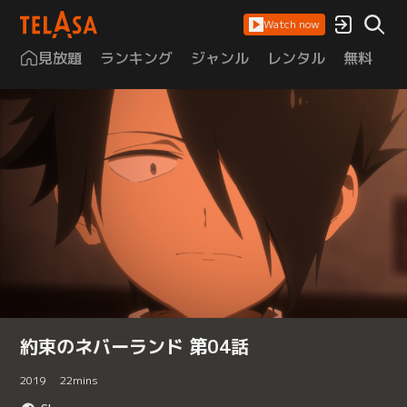
Watch now
見放題
ランキング
ジャンル
レンタル
無料
は
約束のネバーランド 第04話
2019
22
mins