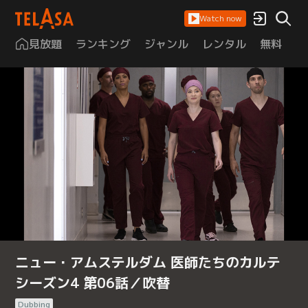
Watch now
見放題
ランキング
ジャンル
レンタル
無料
は
ニュー・アムステルダム 医師たちのカルテ
シーズン4 第06話／吹替
Dubbing