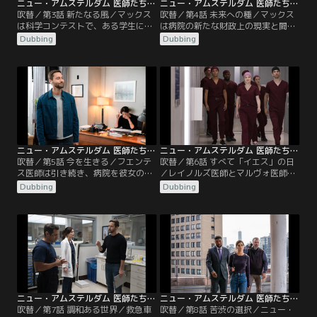
ニュー・アムステルダム 医師たちのカルテ シーズン4 第03話／吹替
ニュー・アムステルダム 医師たちのカルテ シーズン4 第04話／吹替
吹替／第3話 新たなる風／マックス
吹替／第4話 未来への種／マックス
は科学コンテストで、ある学生に助
は病院の新たな財政上の現実と闘
言をするが、彼女の素晴らしい発明
う。シャープ医師は手遅れになる前
Dubbing
Dubbing
が法的問題に発展してしまう。ブル
に患者たちにがん検診の再検査を受
ームはシンワリ医師を励まし、ERで
けさせようとする。ブルームはシン
もっと積極的になるよう促す。イギ
ワリ医師の新しい夜勤スケジュール
ーは謙虚になり、ある教訓を得る。
に悩む。レイノルズはマルヴォ医師
ブラントリーはある発表をして職員
と将来についての興味深い会話をす
たちを驚かせる。
る。
ニュー・アムステルダム 医師たちのカルテ シーズン4 第05話／吹替
ニュー・アムステルダム 医師たちのカルテ シーズン4 第06話／吹替
吹替／第5話 今を生きる／フエンテ
吹替／第6話 すべて「イエス」の日
ス医師は引き続き、病院を彼女の思
／レイノルズ医師とマルヴォ医師は
い描く姿へ作り替えようとする。マ
バプティスト医師と腹を割って話し
Dubbing
Dubbing
ックスは困っている患者を助けるた
合う。シャープの昔の知り合いが現
めに一肌脱ぐ。シャープとイギーは
れ、マックスはシャープの新たな一
とても深刻な問題をめぐり、対立す
面を知る。イギーは若い2人の患者
ることに。レイノルズは個人的責任
と彼らの家族の間を仲裁する。ワイ
の重要性に気づく。ブルームは母に
ルダー医師は病院のスタッフに加わ
関するある事実に気づきショックを
ってほしいというマックスのオファ
受ける。
ーを再検討する。
ニュー・アムステルダム 医師たちのカルテ シーズン4 第07話／吹替
ニュー・アムステルダム 医師たちのカルテ シーズン4 第08話／吹替
吹替／第7話 調和ある世界／救急車
吹替／第8話 苦渋の選択／ニュー・