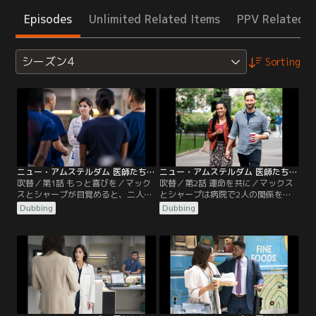
Episodes
Unlimited Related Items
PPV Related I
シーズン4
Sorting
ニュー・アムステルダム 医師たちのカルテ シーズン4 第01話／吹替
ニュー・アムステルダム 医師たちのカルテ シーズン4 第02話／吹替
吹替／第1話 もっと喜びを／マック
吹替／第2話 運命を共に／マックス
スとシャープが目覚めると、二人は
とシャープは病院で2人の関係を公
新たな、より親密な間柄に。イギー
表する。チームは混雑して人手不足
Dubbing
Dubbing
は、病院で起きたある爆発事件を解
のICUを切り盛りするために奮闘
決すべく、かつての知り合いに助言
し、みんなで協力する。イギーは過
を求める。ブルームは救急科に新し
度なダメ出しをしてレジデントたち
いレジデントたちを迎え微妙な職場
を遠ざけてしまう。
関係をスタート。レイノルズはバプ
ティスト医師と彼の妻リン・マルヴ
ォ医師との間に挟まれ、気まずい立
場に立たされる。