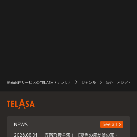
動画配信サービスのTELASA（テラサ）
ジャンル
海外・アジアドラ
NEWS
See all
2026.08.01
浮所飛貴主演！ 【夏色の風が僕の家にやってきた】 本日よりテラサで独占配信スタート！