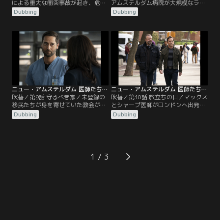
による重大な衝突事故が起き、危険
アムステルダム病院が大規模なラン
な目論見の存在が判明。マックスと
サムウェア攻撃を受け、マックスは
Dubbing
Dubbing
ブルームは衝撃を受ける。フエンテ
苦渋の決断を迫られる。
ス医師はイギーに患者を診察するよ
う圧力をかけ、シャープは自らが行
った経費削減が、自分の科において
逆効果を生んでしまったと気づく。
レイノルズとバプティスト、マルヴ
ォは何とか妥協点を見つけようと試
みる。
ニュー・アムステルダム 医師たちのカルテ シーズン4 第09話／吹替
ニュー・アムステルダム 医師たちのカルテ シーズン4 第10話／吹替
吹替／第9話 守るべき家／未登録の
吹替／第10話 旅立ちの日／マックス
移民たちが身を寄せていた教会が火
とシャープ医師がロンドンへ出発し
事で焼失し、マックスは彼らを助け
ようとした時、病院で恐ろしい耐性
Dubbing
Dubbing
るために思い切った手段に出る。シ
菌が広まり2人は院内へ戻る。レイ
ャープとマルヴォは命にかかわる病
ラはブルームが隠し続けていた秘密
を抱えたある患者の力になる。レイ
について問いただす。イギーは息子
ノルズ医師は自らの新たな立場に困
が死んだことを嘆き悲しむ患者の両
惑。ブラントリーはフエンテス医師
親が現実と向き合うのを助ける。
1
がもたらす状況を正す方策を考え
る。