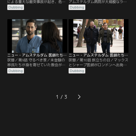
による重大な衝突事故が起き、危険
アムステルダム病院が大規模なラン
な目論見の存在が判明。マックスと
サムウェア攻撃を受け、マックスは
Dubbing
Dubbing
ブルームは衝撃を受ける。フエンテ
苦渋の決断を迫られる。
ス医師はイギーに患者を診察するよ
う圧力をかけ、シャープは自らが行
った経費削減が、自分の科において
逆効果を生んでしまったと気づく。
レイノルズとバプティスト、マルヴ
ォは何とか妥協点を見つけようと試
みる。
ニュー・アムステルダム 医師たちのカルテ シーズン4 第09話／吹替
ニュー・アムステルダム 医師たちのカルテ シーズン4 第10話／吹替
吹替／第9話 守るべき家／未登録の
吹替／第10話 旅立ちの日／マックス
移民たちが身を寄せていた教会が火
とシャープ医師がロンドンへ出発し
事で焼失し、マックスは彼らを助け
ようとした時、病院で恐ろしい耐性
Dubbing
Dubbing
るために思い切った手段に出る。シ
菌が広まり2人は院内へ戻る。レイ
ャープとマルヴォは命にかかわる病
ラはブルームが隠し続けていた秘密
を抱えたある患者の力になる。レイ
について問いただす。イギーは息子
ノルズ医師は自らの新たな立場に困
が死んだことを嘆き悲しむ患者の両
惑。ブラントリーはフエンテス医師
親が現実と向き合うのを助ける。
1
がもたらす状況を正す方策を考え
る。