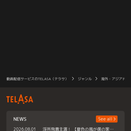
動画配信サービスのTELASA（テラサ）
ジャンル
海外・アジアドラ
NEWS
See all
2026.08.01
浮所飛貴主演！ 【夏色の風が僕の家にやってきた】 本日よりテラサで独占配信スタート！