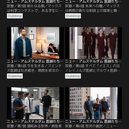
ニュー・アムステルダム 医師たちのカルテ シーズン4 第03話／吹替
ニュー・アムステルダム 医師たちのカルテ シーズン4 第04話／吹替
吹替／第3話 新たなる風／マックス
吹替／第4話 未来への種／マックス
は科学コンテストで、ある学生に助
は病院の新たな財政上の現実と闘
言をするが、彼女の素晴らしい発明
う。シャープ医師は手遅れになる前
Dubbing
Dubbing
が法的問題に発展してしまう。ブル
に患者たちにがん検診の再検査を受
ームはシンワリ医師を励まし、ERで
けさせようとする。ブルームはシン
もっと積極的になるよう促す。イギ
ワリ医師の新しい夜勤スケジュール
ーは謙虚になり、ある教訓を得る。
に悩む。レイノルズはマルヴォ医師
ブラントリーはある発表をして職員
と将来についての興味深い会話をす
たちを驚かせる。
る。
ニュー・アムステルダム 医師たちのカルテ シーズン4 第05話／吹替
ニュー・アムステルダム 医師たちのカルテ シーズン4 第06話／吹替
吹替／第5話 今を生きる／フエンテ
吹替／第6話 すべて「イエス」の日
ス医師は引き続き、病院を彼女の思
／レイノルズ医師とマルヴォ医師は
い描く姿へ作り替えようとする。マ
バプティスト医師と腹を割って話し
Dubbing
Dubbing
ックスは困っている患者を助けるた
合う。シャープの昔の知り合いが現
めに一肌脱ぐ。シャープとイギーは
れ、マックスはシャープの新たな一
とても深刻な問題をめぐり、対立す
面を知る。イギーは若い2人の患者
ることに。レイノルズは個人的責任
と彼らの家族の間を仲裁する。ワイ
の重要性に気づく。ブルームは母に
ルダー医師は病院のスタッフに加わ
関するある事実に気づきショックを
ってほしいというマックスのオファ
受ける。
ーを再検討する。
ニュー・アムステルダム 医師たちのカルテ シーズン4 第07話／吹替
ニュー・アムステルダム 医師たちのカルテ シーズン4 第08話／吹替
吹替／第7話 調和ある世界／救急車
吹替／第8話 苦渋の選択／ニュー・