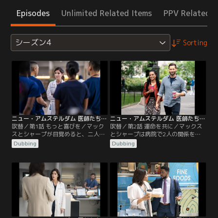
Episodes
Unlimited Related Items
PPV Related I
シーズン4
Sorting
ニュー・アムステルダム 医師たちのカルテ シーズン4 第01話／吹替
ニュー・アムステルダム 医師たちのカルテ シーズン4 第02話／吹替
吹替／第1話 もっと喜びを／マック
吹替／第2話 運命を共に／マックス
スとシャープが目覚めると、二人は
とシャープは病院で2人の関係を公
新たな、より親密な間柄に。イギー
表する。チームは混雑して人手不足
Dubbing
Dubbing
は、病院で起きたある爆発事件を解
のICUを切り盛りするために奮闘
決すべく、かつての知り合いに助言
し、みんなで協力する。イギーは過
を求める。ブルームは救急科に新し
度なダメ出しをしてレジデントたち
いレジデントたちを迎え微妙な職場
を遠ざけてしまう。
関係をスタート。レイノルズはバプ
ティスト医師と彼の妻リン・マルヴ
ォ医師との間に挟まれ、気まずい立
場に立たされる。