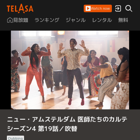
Watch now
見放題
ランキング
ジャンル
レンタル
無料
は
ニュー・アムステルダム 医師たちのカルテ
シーズン4 第19話／吹替
Dubbing