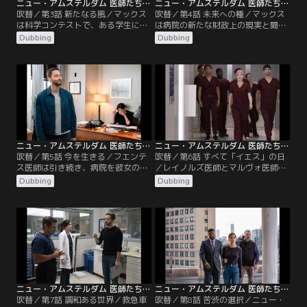
ニュー・アムステルダム 医師たちのカルテ シーズン4 第03話／吹替
ニュー・アムステルダム 医師たちのカルテ シーズン4 第04話／吹替
吹替／第3話 新たなる風／マックス
吹替／第4話 未来への種／マックス
は科学コンテストで、ある学生に助
は病院の新たな財政上の現実と闘
言をするが、彼女の素晴らしい発明
う。シャープ医師は手遅れになる前
Dubbing
Dubbing
が法的問題に発展してしまう。ブル
に患者たちにがん検診の再検査を受
ームはシンワリ医師を励まし、ERで
けさせようとする。ブルームはシン
もっと積極的になるよう促す。イギ
ワリ医師の新しい夜勤スケジュール
ーは謙虚になり、ある教訓を得る。
に悩む。レイノルズはマルヴォ医師
ブラントリーはある発表をして職員
と将来についての興味深い会話をす
たちを驚かせる。
る。
ニュー・アムステルダム 医師たちのカルテ シーズン4 第05話／吹替
ニュー・アムステルダム 医師たちのカルテ シーズン4 第06話／吹替
吹替／第5話 今を生きる／フエンテ
吹替／第6話 すべて「イエス」の日
ス医師は引き続き、病院を彼女の思
／レイノルズ医師とマルヴォ医師は
い描く姿へ作り替えようとする。マ
バプティスト医師と腹を割って話し
Dubbing
Dubbing
ックスは困っている患者を助けるた
合う。シャープの昔の知り合いが現
めに一肌脱ぐ。シャープとイギーは
れ、マックスはシャープの新たな一
とても深刻な問題をめぐり、対立す
面を知る。イギーは若い2人の患者
ることに。レイノルズは個人的責任
と彼らの家族の間を仲裁する。ワイ
の重要性に気づく。ブルームは母に
ルダー医師は病院のスタッフに加わ
関するある事実に気づきショックを
ってほしいというマックスのオファ
受ける。
ーを再検討する。
ニュー・アムステルダム 医師たちのカルテ シーズン4 第07話／吹替
ニュー・アムステルダム 医師たちのカルテ シーズン4 第08話／吹替
吹替／第7話 調和ある世界／救急車
吹替／第8話 苦渋の選択／ニュー・