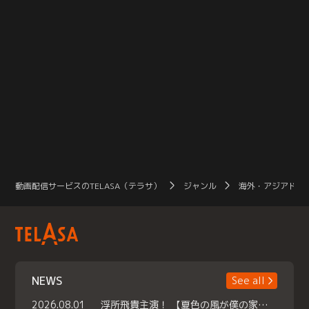
動画配信サービスのTELASA（テラサ）
ジャンル
海外・アジアドラ
NEWS
See all
2026.08.01
浮所飛貴主演！ 【夏色の風が僕の家にやってきた】 本日よりテラサで独占配信スタート！