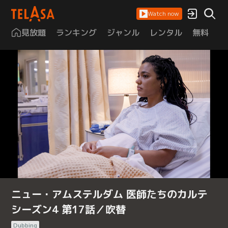
Watch now
見放題
ランキング
ジャンル
レンタル
無料
は
ニュー・アムステルダム 医師たちのカルテ
シーズン4 第17話／吹替
Dubbing