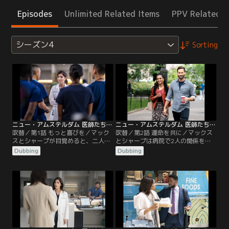
Episodes
Unlimited Related Items
PPV Related I
シーズン4
Sorting
ニュー・アムステルダム 医師たちのカルテ シーズン4 第01話／吹替
ニュー・アムステルダム 医師たちのカルテ シーズン4 第02話／吹替
吹替／第1話 もっと喜びを／マック
吹替／第2話 運命を共に／マックス
スとシャープが目覚めると、二人は
とシャープは病院で2人の関係を公
新たな、より親密な間柄に。イギー
表する。チームは混雑して人手不足
Dubbing
Dubbing
は、病院で起きたある爆発事件を解
のICUを切り盛りするために奮闘
決すべく、かつての知り合いに助言
し、みんなで協力する。イギーは過
を求める。ブルームは救急科に新し
度なダメ出しをしてレジデントたち
いレジデントたちを迎え微妙な職場
を遠ざけてしまう。
関係をスタート。レイノルズはバプ
ティスト医師と彼の妻リン・マルヴ
ォ医師との間に挟まれ、気まずい立
場に立たされる。