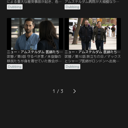
による重大な衝突事故が起き、危険
アムステルダム病院が大規模なラン
な目論見の存在が判明。マックスと
サムウェア攻撃を受け、マックスは
Dubbing
Dubbing
ブルームは衝撃を受ける。フエンテ
苦渋の決断を迫られる。
ス医師はイギーに患者を診察するよ
う圧力をかけ、シャープは自らが行
った経費削減が、自分の科において
逆効果を生んでしまったと気づく。
レイノルズとバプティスト、マルヴ
ォは何とか妥協点を見つけようと試
みる。
ニュー・アムステルダム 医師たちのカルテ シーズン4 第09話／吹替
ニュー・アムステルダム 医師たちのカルテ シーズン4 第10話／吹替
吹替／第9話 守るべき家／未登録の
吹替／第10話 旅立ちの日／マックス
移民たちが身を寄せていた教会が火
とシャープ医師がロンドンへ出発し
事で焼失し、マックスは彼らを助け
ようとした時、病院で恐ろしい耐性
Dubbing
Dubbing
るために思い切った手段に出る。シ
菌が広まり2人は院内へ戻る。レイ
ャープとマルヴォは命にかかわる病
ラはブルームが隠し続けていた秘密
を抱えたある患者の力になる。レイ
について問いただす。イギーは息子
ノルズ医師は自らの新たな立場に困
が死んだことを嘆き悲しむ患者の両
惑。ブラントリーはフエンテス医師
親が現実と向き合うのを助ける。
1
がもたらす状況を正す方策を考え
る。