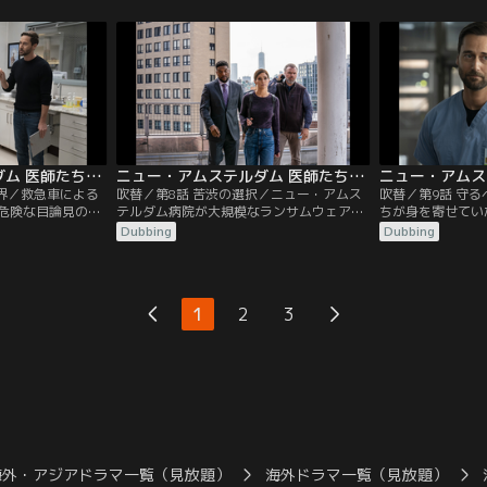
てレジデントたち
し、ERでもっと積極的になるよう促す。イ
はシンワリ医師の
ギーは謙虚になり、ある教訓を得る。ブラ
に悩む。レイノル
ントリーはある発表をして職員たちを驚か
についての興味深
せる。
ニュー・アムステルダム 医師たちのカルテ シーズン4 第07話／吹替
ニュー・アムステルダム 医師たちのカルテ シーズン4 第08話／吹替
世界／救急車による
吹替／第8話 苦渋の選択／ニュー・アムス
吹替／第9話 守
危険な目論見の存
テルダム病院が大規模なランサムウェア攻
ちが身を寄せてい
ルームは衝撃を受
撃を受け、マックスは苦渋の決断を迫られ
マックスは彼らを
Dubbing
Dubbing
イギーに患者を診
る。
手段に出る。シャ
シャープは自らが
かわる病を抱えた
の科において逆効
イノルズ医師は自
づく。レイノルズ
ブラントリーはフ
1
2
3
ォは何とか妥協点
状況を正す方策を
海外・アジアドラマ一覧（見放題）
海外ドラマ一覧（見放題）