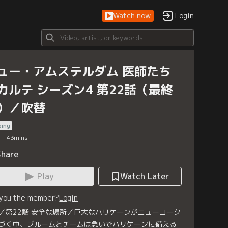
Watch now
Login
ュー・アムステルダム 医師たち
カルテ シーズン4 第22話（最終
）／吹替
bing
43
mins
Share
Play
Watch Later
 you the member?
Login
／第22話 安全な場所／巨大なハリケーンがニューヨーク
づく中、ブルームとチームは急いでハリケーンに備える