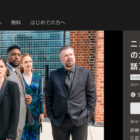
ル
無料
はじめての方へ
ニ
の
話
Dub
2021
Are
吹替
に近