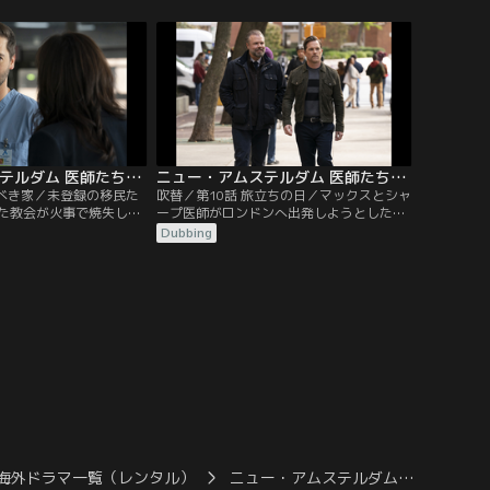
新しい夜勤スケジュール
イギーはとても深刻な問題をめぐり、対立
ズはマルヴォ医師と将来
することに。レイノルズは個人的責任の重
い会話をする。
要性に気づく。ブルームは母に関するある
事実に気づきショックを受ける。
ニュー・アムステルダム 医師たちのカルテ シーズン4 第09話／吹替
ニュー・アムステルダム 医師たちのカルテ シーズン4 第10話／吹替
るべき家／未登録の移民た
吹替／第10話 旅立ちの日／マックスとシャ
た教会が火事で焼失し、
ープ医師がロンドンへ出発しようとした
助けるために思い切った
時、病院で恐ろしい耐性菌が広まり2人は
Dubbing
ープとマルヴォは命にか
院内へ戻る。レイラはブルームが隠し続け
ある患者の力になる。レ
ていた秘密について問いただす。イギーは
らの新たな立場に困惑。
息子が死んだことを嘆き悲しむ患者の両親
エンテス医師がもたらす
が現実と向き合うのを助ける。
考える。
海外ドラマ一覧（レンタル）
ニュー・アムステルダム… S4／吹替