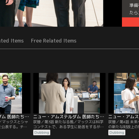
準備
たら
立て
いに
Seri
ated Items
Free Related Items
ニュー・アムステルダム 医師たちのカルテ シーズン4 第02話／吹替
ニュー・アムステルダム 医師たちのカルテ シーズン4 第03話／吹替
に／マックスとシャ
吹替／第3話 新たなる風／マックスは科学
吹替／第4話 未
を公表する。チー
コンテストで、ある学生に助言をするが、
の新たな財政上の
CUを切り盛りす
彼女の素晴らしい発明が法的問題に発展し
師は手遅れになる
Dubbing
Dubbing
で協力する。イギ
てしまう。ブルームはシンワリ医師を励ま
の再検査を受けさ