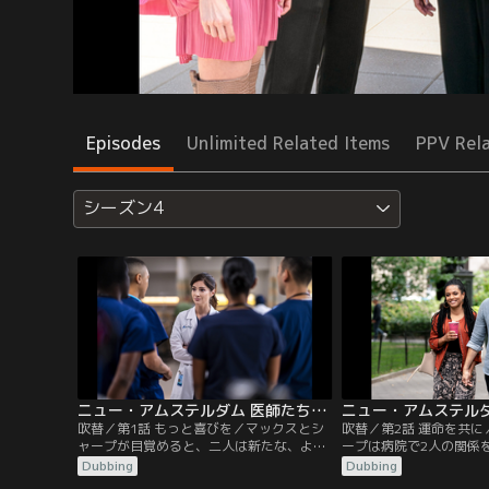
Episodes
Unlimited Related Items
PPV Rel
シーズン4
ニュー・アムステルダム 医師たちのカルテ シーズン4 第01話／吹替
吹替／第1話 もっと喜びを／マックスとシ
吹替／第2話 運命を共
ャープが目覚めると、二人は新たな、より
ープは病院で2人の関係
親密な間柄に。イギーは、病院で起きたあ
ムは混雑して人手不足のI
Dubbing
Dubbing
る爆発事件を解決すべく、かつての知り合
るために奮闘し、みんな