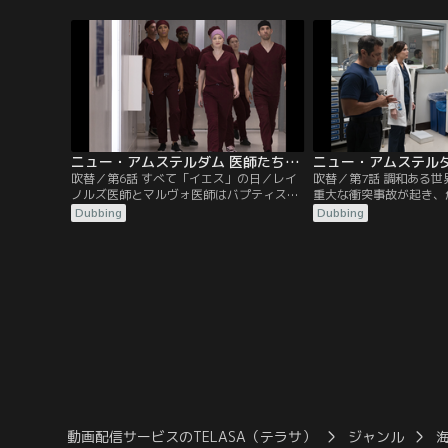
いに助言を求める。ブルームは救急科に新
ーは過度なダメ出しをし
しいレジデントたちを迎え微妙な職場関係
を遠ざけてしまう。
をスタート。レイノルズはバプティスト医
師と彼の妻リン・マルヴォ医師との間に挟
まれ、気まずい立場に立たされる。
ニュー・アムステルダム 医師たちのカルテ シーズン4 第06話／吹替
吹替／第6話 すべて「イエス」の日／レイ
吹替／第7話 調和ある
ノルズ医師とマルヴォ医師はバプティスト
重大な衝突事故が起き、
医師と腹を割って話し合う。シャープの昔
在が判明。マックスとブ
Dubbing
Dubbing
の知り合いが現れ、マックスはシャープの
ける。フエンテス医師は
新たな一面を知る。イギーは若い2人の患
察するよう圧力をかけ、
者と彼らの家族の間を仲裁する。ワイルダ
行った経費削減が、自分
ー医師は病院のスタッフに加わってほしい
果を生んでしまったと気
というマックスのオファーを再検討する。
とバプティスト、マルヴ
を見つけようと試みる。
動画配信サービスのTELASA（テラサ）
ジャンル