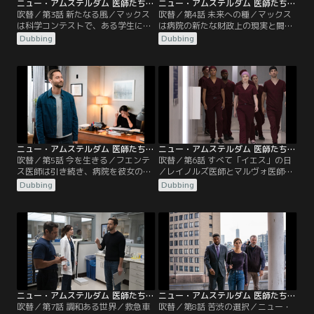
ニュー・アムステルダム 医師たちのカルテ シーズン4 第03話／吹替
ニュー・アムステルダム 医師たちのカルテ シーズン4 第04話／吹替
吹替／第3話 新たなる風／マックス
吹替／第4話 未来への種／マックス
は科学コンテストで、ある学生に助
は病院の新たな財政上の現実と闘
言をするが、彼女の素晴らしい発明
う。シャープ医師は手遅れになる前
Dubbing
Dubbing
が法的問題に発展してしまう。ブル
に患者たちにがん検診の再検査を受
ームはシンワリ医師を励まし、ERで
けさせようとする。ブルームはシン
もっと積極的になるよう促す。イギ
ワリ医師の新しい夜勤スケジュール
ーは謙虚になり、ある教訓を得る。
に悩む。レイノルズはマルヴォ医師
ブラントリーはある発表をして職員
と将来についての興味深い会話をす
たちを驚かせる。
る。
ニュー・アムステルダム 医師たちのカルテ シーズン4 第05話／吹替
ニュー・アムステルダム 医師たちのカルテ シーズン4 第06話／吹替
吹替／第5話 今を生きる／フエンテ
吹替／第6話 すべて「イエス」の日
ス医師は引き続き、病院を彼女の思
／レイノルズ医師とマルヴォ医師は
い描く姿へ作り替えようとする。マ
バプティスト医師と腹を割って話し
Dubbing
Dubbing
ックスは困っている患者を助けるた
合う。シャープの昔の知り合いが現
めに一肌脱ぐ。シャープとイギーは
れ、マックスはシャープの新たな一
とても深刻な問題をめぐり、対立す
面を知る。イギーは若い2人の患者
ることに。レイノルズは個人的責任
と彼らの家族の間を仲裁する。ワイ
の重要性に気づく。ブルームは母に
ルダー医師は病院のスタッフに加わ
関するある事実に気づきショックを
ってほしいというマックスのオファ
受ける。
ーを再検討する。
ニュー・アムステルダム 医師たちのカルテ シーズン4 第07話／吹替
ニュー・アムステルダム 医師たちのカルテ シーズン4 第08話／吹替
吹替／第7話 調和ある世界／救急車
吹替／第8話 苦渋の選択／ニュー・