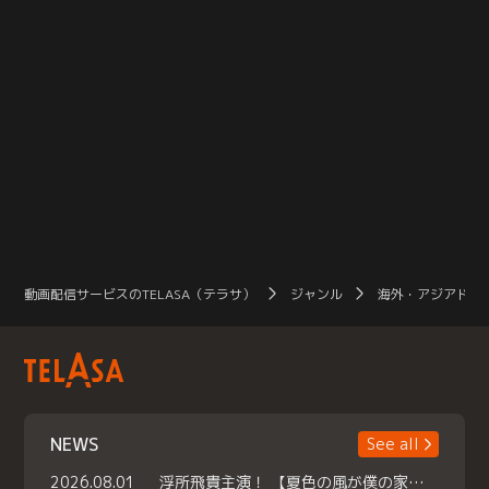
動画配信サービスのTELASA（テラサ）
ジャンル
海外・アジアドラ
NEWS
See all
2026.08.01
浮所飛貴主演！ 【夏色の風が僕の家にやってきた】 本日よりテラサで独占配信スタート！