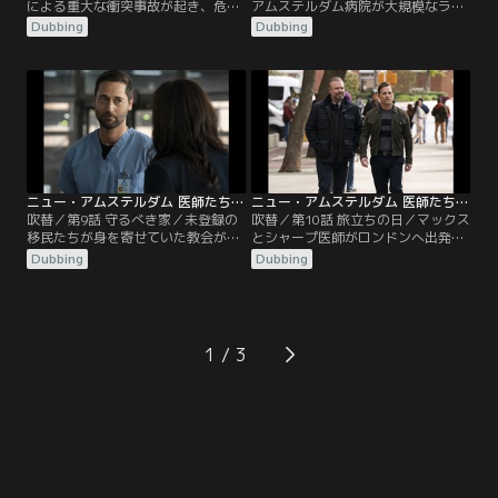
による重大な衝突事故が起き、危険
アムステルダム病院が大規模なラン
な目論見の存在が判明。マックスと
サムウェア攻撃を受け、マックスは
Dubbing
Dubbing
ブルームは衝撃を受ける。フエンテ
苦渋の決断を迫られる。
ス医師はイギーに患者を診察するよ
う圧力をかけ、シャープは自らが行
った経費削減が、自分の科において
逆効果を生んでしまったと気づく。
レイノルズとバプティスト、マルヴ
ォは何とか妥協点を見つけようと試
みる。
ニュー・アムステルダム 医師たちのカルテ シーズン4 第09話／吹替
ニュー・アムステルダム 医師たちのカルテ シーズン4 第10話／吹替
吹替／第9話 守るべき家／未登録の
吹替／第10話 旅立ちの日／マックス
移民たちが身を寄せていた教会が火
とシャープ医師がロンドンへ出発し
事で焼失し、マックスは彼らを助け
ようとした時、病院で恐ろしい耐性
Dubbing
Dubbing
るために思い切った手段に出る。シ
菌が広まり2人は院内へ戻る。レイ
ャープとマルヴォは命にかかわる病
ラはブルームが隠し続けていた秘密
を抱えたある患者の力になる。レイ
について問いただす。イギーは息子
ノルズ医師は自らの新たな立場に困
が死んだことを嘆き悲しむ患者の両
惑。ブラントリーはフエンテス医師
親が現実と向き合うのを助ける。
1
がもたらす状況を正す方策を考え
る。