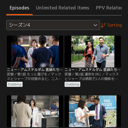
Episodes
Unlimited Related Items
PPV Related I
シーズン4
Sorting
ニュー・アムステルダム 医師たちのカルテ シーズン4 第01話／吹替
ニュー・アムステルダム 医師たちのカルテ シーズン4 第02話／吹替
吹替／第1話 もっと喜びを／マック
吹替／第2話 運命を共に／マックス
スとシャープが目覚めると、二人は
とシャープは病院で2人の関係を公
新たな、より親密な間柄に。イギー
表する。チームは混雑して人手不足
Dubbing
Dubbing
は、病院で起きたある爆発事件を解
のICUを切り盛りするために奮闘
決すべく、かつての知り合いに助言
し、みんなで協力する。イギーは過
を求める。ブルームは救急科に新し
度なダメ出しをしてレジデントたち
いレジデントたちを迎え微妙な職場
を遠ざけてしまう。
関係をスタート。レイノルズはバプ
ティスト医師と彼の妻リン・マルヴ
ォ医師との間に挟まれ、気まずい立
場に立たされる。