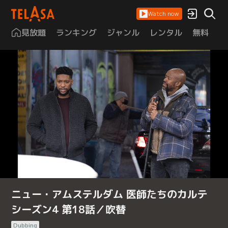
Watch now
見放題
ランキング
ジャンル
レンタル
無料
は
ニュー・アムステルダム 医師たちのカルテ
シーズン4 第18話／吹替
Dubbing