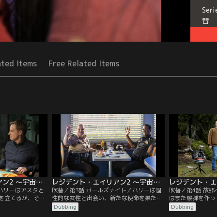
Seri
替
ated Items
Free Related Items
レジデント・エイリアン2 ～宇宙からの訪問者～ 第02話／吹替
レジデント・エイリアン2 ～宇宙からの訪問者～ 第03話／吹替
／ハリーはアスタと
吹替／第3話 ガールズナイト／ハリーは個
吹替／第4話 故
を立てるが、その
性的な女性と出会い、新たな使命を果たす
はまた爆弾を作っ
ーカーゲームに参
うえで彼女が重要なカギとなることに気づ
留地でのキャンプ
Dubbing
Dubbing
た。
く。
になる。