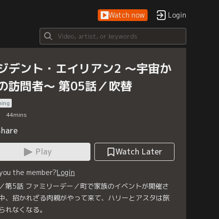
Watch now
Login
ジデント・エイリアン2 ～宇宙か
の訪問者～ 第05話／吹替
bing
44
mins
Share
Play
Watch Later
 you the member?
Login
／第5話 ファミリーデー／町で家族のイベントが開催さ
中、招かれざる肉親がやって来て、ハリーとアスタは旅
られなくなる。