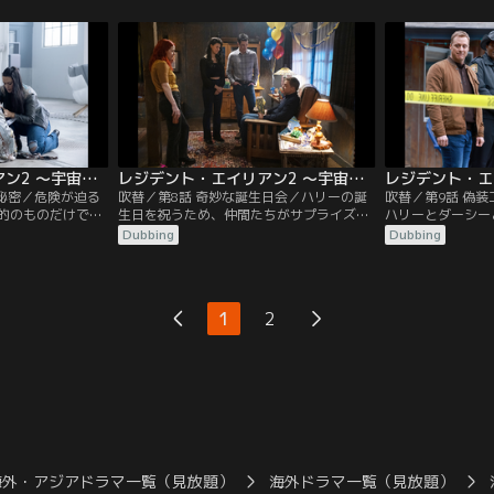
レジデント・エイリアン2 ～宇宙からの訪問者～ 第07話／吹替
レジデント・エイリアン2 ～宇宙からの訪問者～ 第08話／吹替
の秘密／危険が迫る
吹替／第8話 奇妙な誕生日会／ハリーの誕
吹替／第9話 偽
的のものだけでな
生日を祝うため、仲間たちがサプライズ・
ハリーとダーシー
で見つけてしま
パーティーを開催。しかし招かれざる危険
は、その後、罪悪
Dubbing
Dubbing
な客によって大惨事が引き起こされる。
1
2
海外・アジアドラマ一覧（見放題）
海外ドラマ一覧（見放題）