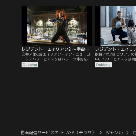
レジデント・エイリアン2 ～宇宙からの訪問者～ 第06話／吹替
吹替／第6話 エイリアン・イン・ニューヨ
吹替／第7話 ゴリアテ
ーク／ハリーとアスタはハリーの仲間を捜
中、ハリーとアスタは目
しにニューヨークへやって来るが、いろい
く、必要ではないものま
Dubbing
Dubbing
ろと想定外のことに見舞われる。
う。
動画配信サービスのTELASA（テラサ）
ジャンル