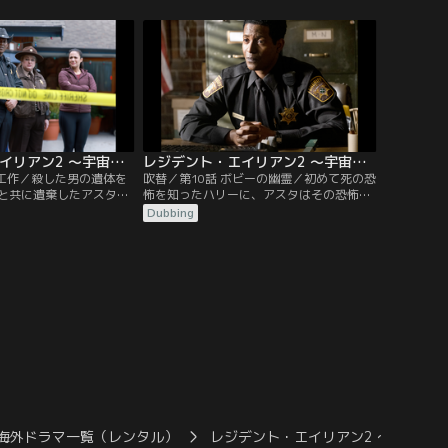
レジデント・エイリアン2 ～宇宙からの訪問者～ 第09話／吹替
レジデント・エイリアン2 ～宇宙からの訪問者～ 第10話／吹替
装工作／殺した男の遺体を
吹替／第10話 ボビーの幽霊／初めて死の恐
と共に遺棄したアスタ
怖を知ったハリーに、アスタはその恐怖と
感に苛まれる。
の向き合い方を教える。
Dubbing
海外ドラマ一覧（レンタル）
レジデント・エイリアン2 ～宇宙か