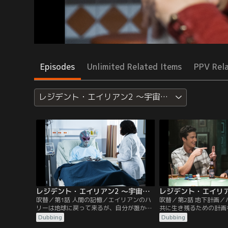
Episodes
Unlimited Related Items
PPV Rel
レジデント・エイリアン2 ～宇宙からの訪問者～
レジデント・エイリアン2 ～宇宙からの訪問者～ 第01話／吹替
吹替／第1話 人間の記憶／エイリアンのハ
吹替／第2話 地下計画
リーは地球に戻って来るが、自分が誰か分
共に生き残るための計画
からなくなっていた。彼の安全を守ること
前に保安官が主催するポ
Dubbing
Dubbing
ができるのはアスタしかいない。
加しなければならなかっ