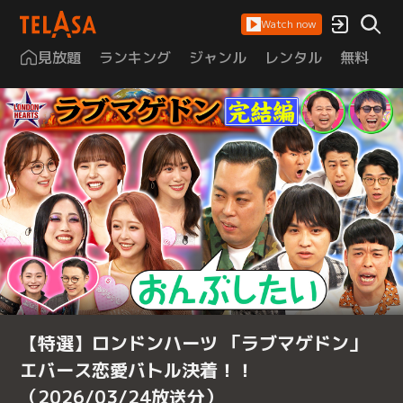
Watch now
見放題
ランキング
ジャンル
レンタル
無料
は
【特選】ロンドンハーツ 「ラブマゲドン」
エバース恋愛バトル決着！！
（2026/03/24放送分）