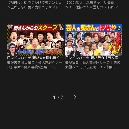
【格付け】街で見かけてもテンショ
【60分拡大】尾形ドッキリ最新
ン上がらない男／売れっ子10人によ
作！！仕掛け人軍団もツライよSP／
る格付けバトル！！ パンサー尾形、
これまでお金に異常な執着を見せて
ジャングルポケット太田といった人
きたパンサー尾形。そんな金欲男
気者から、ウエストランド井口、と
に、「脱落方式で競うサバイバルバ
ろサーモン久保田などM-1王者を始
トル番組で最後まで勝ち抜けば、報
め、三四郎・小宮、モグライダー
酬100万獲得」というニセ企画を用
芝、相席スタート山添、水田信二な
意。そこに、尾形と同じ挑戦者とし
ど実力派漫才師、さらに…。
て、三四郎小宮、ジャンポケ太田、
ウエストランド井口、水田信二、カ
カロニ栗谷…。
ロンドンハーツ 妻が夫を隠し撮り「芸人家庭内リーク」禁断映像＆写真9連発！！（2026/06/30放送分）
ロンドンハーツ 妻が告白「芸人家庭内リーク」夫の素顔＆ヒミツも公開！！（2026/06/23放送分）
妻が夫を隠し撮り「芸人家庭内リー
妻が告白「芸人家庭内リーク」夫の
ク」禁断映像＆写真9連発！！／番
素顔＆ヒミツも公開！！／前回、家
組が奥さんとコンタクトを取り、旦
族意外に知られたくない恥ずかしい
那の家での行動や家庭内で起きた事
情報やテレビではわからない素顔が
をリークしてもらう禁断の企画！！
明らかになったが…今週はどんな情
前回、超ド級リークでボロが出かけ
報が出てくるのか！？「ロンハーに
たが…今週はどんなヒミツが出てく
相方・相田を呼べ！！」 三四郎・小
るのか！？「白米は絶対に炊き立
宮の意外にも嫉妬深い部分が明らか
1
て！！」 ちゃんぴおんず大崎は結婚
に！！それだけでなく妻のヒミツ告
した瞬間豹変！？意外にも亭主関白
白で小宮撃沈？たくろう赤木の行き
な姿に嫁の友達もドン引き…。
過ぎた愛…。