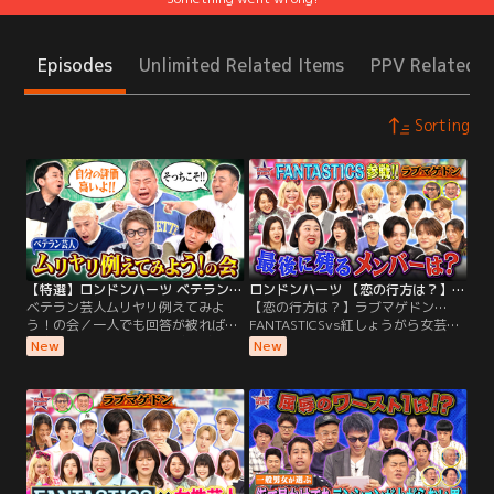
Episodes
Unlimited Related Items
PPV Related I
Sorting
【特選】ロンドンハーツ ベテラン芸人ムリヤリ例えてみよう！の会（2023/07/04放送分）
ロンドンハーツ 【恋の行方は？】ラブマゲドン…FANTASTICSvs紅しょうがら女芸人軍団（2026/08/04放送分）
ベテラン芸人ムリヤリ例えてみよ
【恋の行方は？】ラブマゲドン…
う！の会／一人でも回答が被れば連
FANTASTICSvs紅しょうがら女芸人
帯責任として全員に電流ビリビリの
軍団／ロンドンハーツ初登場の
New
New
お仕置きが！今回、出された3つの
FANTASTICSに対する女性メンバー
お題は『動物』『町中華』『掃除用
は THE W覇者の紅しょうが、3時の
具』ベテラン芸人たちは自分のこと
ヒロイン福田、吉住に、 準優勝のエ
をどう例えるのか？？最後まで迷い
ルフ荒川、そして最近引っ張りだこ
続け、いつになく弱気な有吉と、消
のカーネーション吉田と、 実力派芸
去法作戦に出るザキヤマ 「何してん
人が勢ぞろい！！
だよ！」出川の回答に一同ブチギレ