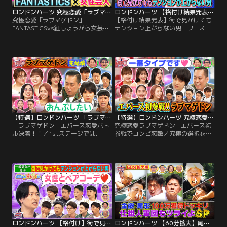
ロンドンハーツ 究極恋愛「ラブマゲドン」 FANTASTICSvs紅しょうがら女芸人軍団（2026/07/28放送分）
ロンドンハーツ 【格付け結果発表】街で見かけてもテンション上がらない男…ワースト1は！？（2026/07/21放送分）
究極恋愛「ラブマゲドン」
【格付け結果発表】街で見かけても
FANTASTICSvs紅しょうがら女芸人
テンション上がらない男…ワースト
軍団／今回の男性陣はFANTASTICS
1は！？／売れっ子10人による格付
が参戦！！ LDHの人気ダンス＆ボー
けバトル！！ パンサー尾形、ジャン
カルグループがロンドンハーツに初
グルポケット太田といった人気者か
登場！！ 対する女性メンバーは THE
ら、ウエストランド井口、とろサー
W覇者の紅しょうが、3時のヒロイ
モン久保田などM-1王者を始め、三
ン福田、吉住に、 準優勝のエルフ荒
四郎・小宮、モグライダー芝、相席
川、そして最近引っ張りだこのカー
スタート山添、水田信二など実力派
ネーション吉田と…。
漫才師、さらに…。
【特選】ロンドンハーツ 「ラブマゲドン」エバース恋愛バトル決着！！（2026/03/24放送分）
【特選】ロンドンハーツ 究極恋愛ラブマゲドン…エバース初参戦でコンビ恋敵（2026/03/17放送分）
「ラブマゲドン」エバース恋愛バト
究極恋愛ラブマゲドン…エバース初
ル決着！！／1stステージでは、安
参戦でコンビ恋敵／究極の選択を迫
藤美姫＆ガクテンソク奥田カップル
られ、結ばれたい相手をガチ指名。
が成立！！エバースがコンビ揃って
見事、相思相愛となったカップルか
みりちゃむに告白するなど波乱の幕
ら抜けていき、誰とも結ばれない屈
開けとなったが、このあとも予測不
辱男は、地球上で1人ぼっちになっ
能な展開が！！「最初からずっと選
てしまうという恋愛サバイバル！！
んでた」 「一番楽しいと思う！！」
「尊敬できる！！」 「笑顔が本当に
「顔がめっちゃ好き」 熱い告白で、
可愛い」 男芸人たちが熱い想いを告
恋が叶うカップルもいれば…。
白すれば…「自分のわがままも聞い
てくれそう！！」
ロンドンハーツ 【格付け】街で見かけてもテンション上がらない男（2026/07/14放送分）
ロンドンハーツ 【60分拡大】尾形ドッキリ最新作！！仕掛け人軍団もツライよSP（2026/07/07放送分）