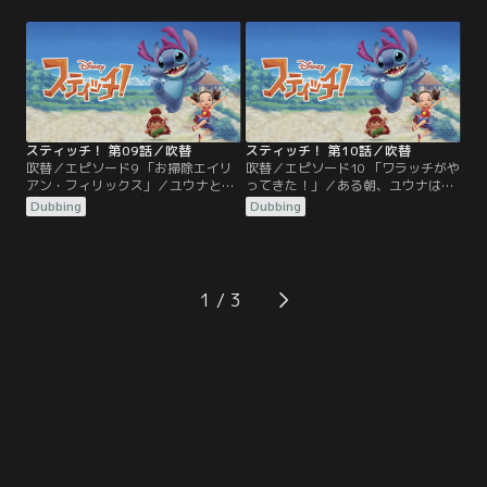
卵料理にしようと持ち帰った二人
るとつい見栄を張ってしまう。家に
に、ジャンバ博士とプリークリーも
戻ったユウナは「カメラ探しはイイ
加わって、タマゴをめぐって四人は
コト」とスティッチを誘うが、出て
大騒動。そこへ帰ってきたオバアが
きたのは古いカメラだけ。困った二
森のものは、森へ返すべき、と強く
人はジャンバ博士の研究所を訪れ、
諭す。あきらめてタマゴを返しに向
そこに置かれたカメラを黙って持ち
かう二人だったが…。
出してしまう。
スティッチ！ 第09話／吹替
スティッチ！ 第10話／吹替
吹替／エピソード9 「お掃除エイリ
吹替／エピソード10 「ワラッチがや
アン・フィリックス」／ユウナと遊
ってきた！」／ある朝、ユウナは目
びたくて宿題の邪魔をするスティッ
を覚ますと、なんとも変な寝相で変
Dubbing
Dubbing
チは、部屋を散らかして怒られる。
な髪型になって寝かされていた。ス
しかたなく掃除を始めたスティッ
ティッチも耳が結ばれている。おま
チ。だけど掃除なんて大の苦手のス
けに町に出ると、皆の髪型もヘンテ
ティッチは、整理整頓が得意でキレ
コになっている！やがてイタズラの
イ好きなイトコのエイリアン、フィ
張本人を捕まえた二人だが、それが
1
リックスを呼び寄せる。期待通りも
ワラッチと知って大喜び。ワラッチ
のすごいスピードで部屋を掃除する
が住む家は幸せになる、という言い
フィリックスに、ユウナも…。
伝えがあるのだ。