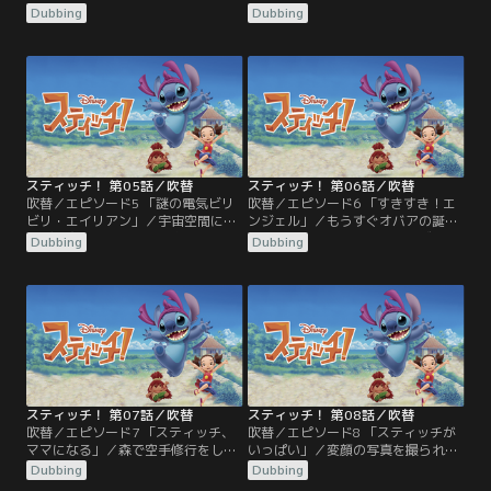
てもらったイイコトカウンターを腕
いた自分の似顔絵に腹を立て、家に
Dubbing
Dubbing
につけ、今日もイイコトを探すステ
帰ってもむくれているユウナ。なん
ィッチ。ユウナと一緒に、島で一番
とかユウナを笑わせようとスティッ
強い妖怪”キジムナー”に会いに行く
チは一生懸命だが、なかなか機嫌は
ことにした。しかし、オバアに教え
直らない。一方、森ではペイント妖
られて向かったガジュマルの樹に
怪“むうん”の絵を楽しみに妖怪たち
は、タチッチュという別の妖怪が住
が集まっている。絵が実体化する不
んでいた。タチッチュはキジムナー
思議な筆を持っているむうんだった
を相撲の勝負で…。
が…。
スティッチ！ 第05話／吹替
スティッチ！ 第06話／吹替
吹替／エピソード5 「謎の電気ビリ
吹替／エピソード6 「すきすき！エ
ビリ・エイリアン」／宇宙空間に浮
ンジェル」／もうすぐオバアの誕生
かぶ研究所で、イザヨイ島のスティ
日。二人で風鈴を作ってプレゼント
Dubbing
Dubbing
ッチたちの様子を偵察していたハム
しようと思いつくユウナとスティッ
スターヴィール博士は、イイコトカ
チ。そこへスティッチの居場所を聞
ウンターを手に入れれば宇宙一の力
きつけた、ガールフレンドのエンジ
が手に入ると思い込む。そこで捕獲
ェルがイザヨイ島にやってくる。嬉
しておいた黄色の宇宙生命体に、自
しくなったユウナはエンジェルと仲
分の命令に従う「悪い子カチューシ
良くしようとするものの、どうもう
ャ」を装着し、スティッチからイイ
まが合わない。おまけにエンジェル
コトカウンターを…。
に夢中のスティッチは…。
スティッチ！ 第07話／吹替
スティッチ！ 第08話／吹替
吹替／エピソード7 「スティッチ、
吹替／エピソード8 「スティッチが
ママになる」／森で空手修行をして
いっぱい」／変顔の写真を撮られ、
いたユウナとスティッチ。衝撃で、
クラスのみんなに笑われたユウナ
Dubbing
Dubbing
大木の上からタマゴが落ちてきた。
は、自分のほうがすごい写真が撮れ