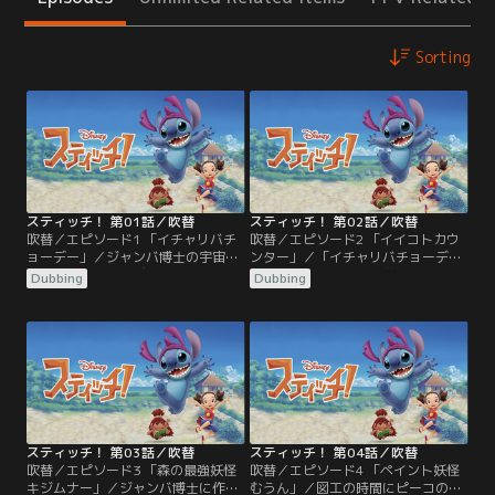
Sorting
スティッチ！ 第01話／吹替
スティッチ！ 第02話／吹替
吹替／エピソード1 「イチャリバチ
吹替／エピソード2 「イイコトカウ
ョーデー」／ジャンバ博士の宇宙ス
ンター」／「イチャリバチョーデー
クーターで暴走遊びをしていたステ
（一度会ったらみな兄弟）」の心
Dubbing
Dubbing
ィッチは追っ手をかわすうち、勢い
で、スティッチを受け入れ、一緒に
余って宇宙嵐に巻き込まれてしま
暮らすことにしたユウナとオバア。
う。時空を越えてスティッチが不時
島に伝わる「ちたまの石」の話を聞
着したのは、ジャパンの最南端の
いたスティッチは、宇宙で一番強く
島、イザヨイ島だった。空腹のため
なるという願いを叶えてもらうた
食べ物を探すスティッチは、あちこ
め、43のイイコトをすることに。し
ちで大騒動を繰り広げ、島は大パニ
かし、イイコトとワルイコトの違い
ック。
が分からないスティッチは…。
スティッチ！ 第03話／吹替
スティッチ！ 第04話／吹替
吹替／エピソード3 「森の最強妖怪
吹替／エピソード4 「ペイント妖怪
キジムナー」／ジャンバ博士に作っ
むうん」／図工の時間にピーコの描