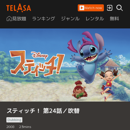
Watch now
見放題
ランキング
ジャンル
レンタル
無料
は
スティッチ！ 第24話／吹替
Dubbing
2008
23
mins