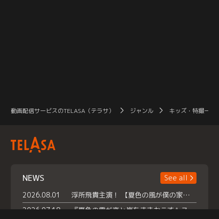
動画配信サービスのTELASA（テラサ）
ジャンル
キッズ・特撮一覧
NEWS
See all
2026.08.01
浮所飛貴主演！ 【夏色の風が僕の家にやってきた】 本日よりテラサで独占配信スタート！
2026.07.18
『夏色の雲が恋と嵐をまきおこす』スペシャルメイキング 【Part1】2026年７月18日（土）23時30分～配信スタート！話題のシーンの裏側を大公開！豪華キャスト大集合！ 『武宮家 真夏の家族会議』開催！