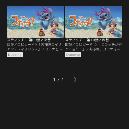
卵料理にしようと持ち帰った二人
るとつい見栄を張ってしまう。家に
に、ジャンバ博士とプリークリーも
戻ったユウナは「カメラ探しはイイ
加わって、タマゴをめぐって四人は
コト」とスティッチを誘うが、出て
大騒動。そこへ帰ってきたオバアが
きたのは古いカメラだけ。困った二
森のものは、森へ返すべき、と強く
人はジャンバ博士の研究所を訪れ、
諭す。あきらめてタマゴを返しに向
そこに置かれたカメラを黙って持ち
かう二人だったが…。
出してしまう。
スティッチ！ 第09話／吹替
スティッチ！ 第10話／吹替
吹替／エピソード9 「お掃除エイリ
吹替／エピソード10 「ワラッチがや
アン・フィリックス」／ユウナと遊
ってきた！」／ある朝、ユウナは目
びたくて宿題の邪魔をするスティッ
を覚ますと、なんとも変な寝相で変
Dubbing
Dubbing
チは、部屋を散らかして怒られる。
な髪型になって寝かされていた。ス
しかたなく掃除を始めたスティッ
ティッチも耳が結ばれている。おま
チ。だけど掃除なんて大の苦手のス
けに町に出ると、皆の髪型もヘンテ
ティッチは、整理整頓が得意でキレ
コになっている！やがてイタズラの
イ好きなイトコのエイリアン、フィ
張本人を捕まえた二人だが、それが
1
リックスを呼び寄せる。期待通りも
ワラッチと知って大喜び。ワラッチ
のすごいスピードで部屋を掃除する
が住む家は幸せになる、という言い
フィリックスに、ユウナも…。
伝えがあるのだ。