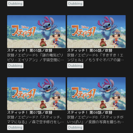
てもらったイイコトカウンターを腕
いた自分の似顔絵に腹を立て、家に
Dubbing
Dubbing
につけ、今日もイイコトを探すステ
帰ってもむくれているユウナ。なん
ィッチ。ユウナと一緒に、島で一番
とかユウナを笑わせようとスティッ
強い妖怪”キジムナー”に会いに行く
チは一生懸命だが、なかなか機嫌は
ことにした。しかし、オバアに教え
直らない。一方、森ではペイント妖
られて向かったガジュマルの樹に
怪“むうん”の絵を楽しみに妖怪たち
は、タチッチュという別の妖怪が住
が集まっている。絵が実体化する不
んでいた。タチッチュはキジムナー
思議な筆を持っているむうんだった
を相撲の勝負で…。
が…。
スティッチ！ 第05話／吹替
スティッチ！ 第06話／吹替
吹替／エピソード5 「謎の電気ビリ
吹替／エピソード6 「すきすき！エ
ビリ・エイリアン」／宇宙空間に浮
ンジェル」／もうすぐオバアの誕生
かぶ研究所で、イザヨイ島のスティ
日。二人で風鈴を作ってプレゼント
Dubbing
Dubbing
ッチたちの様子を偵察していたハム
しようと思いつくユウナとスティッ
スターヴィール博士は、イイコトカ
チ。そこへスティッチの居場所を聞
ウンターを手に入れれば宇宙一の力
きつけた、ガールフレンドのエンジ
が手に入ると思い込む。そこで捕獲
ェルがイザヨイ島にやってくる。嬉
しておいた黄色の宇宙生命体に、自
しくなったユウナはエンジェルと仲
分の命令に従う「悪い子カチューシ
良くしようとするものの、どうもう
ャ」を装着し、スティッチからイイ
まが合わない。おまけにエンジェル
コトカウンターを…。
に夢中のスティッチは…。
スティッチ！ 第07話／吹替
スティッチ！ 第08話／吹替
吹替／エピソード7 「スティッチ、
吹替／エピソード8 「スティッチが
ママになる」／森で空手修行をして
いっぱい」／変顔の写真を撮られ、
いたユウナとスティッチ。衝撃で、
クラスのみんなに笑われたユウナ
Dubbing
Dubbing
大木の上からタマゴが落ちてきた。
は、自分のほうがすごい写真が撮れ