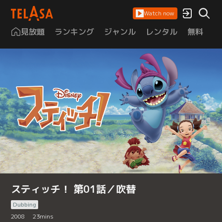
Watch now
見放題
ランキング
ジャンル
レンタル
無料
は
スティッチ！ 第01話／吹替
Dubbing
2008
23
mins