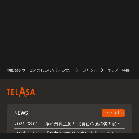
動画配信サービスのTELASA（テラサ）
ジャンル
キッズ・特撮一覧
NEWS
See all
2026.08.01
浮所飛貴主演！ 【夏色の風が僕の家にやってきた】 本日よりテラサで独占配信スタート！
2026.07.18
『夏色の雲が恋と嵐をまきおこす』スペシャルメイキング 【Part1】2026年７月18日（土）23時30分～配信スタート！話題のシーンの裏側を大公開！豪華キャスト大集合！ 『武宮家 真夏の家族会議』開催！