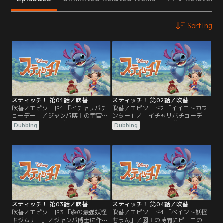
Sorting
スティッチ！ 第01話／吹替
スティッチ！ 第02話／吹替
吹替／エピソード1 「イチャリバチ
吹替／エピソード2 「イイコトカウ
ョーデー」／ジャンバ博士の宇宙ス
ンター」／「イチャリバチョーデー
クーターで暴走遊びをしていたステ
（一度会ったらみな兄弟）」の心
Dubbing
Dubbing
ィッチは追っ手をかわすうち、勢い
で、スティッチを受け入れ、一緒に
余って宇宙嵐に巻き込まれてしま
暮らすことにしたユウナとオバア。
う。時空を越えてスティッチが不時
島に伝わる「ちたまの石」の話を聞
着したのは、ジャパンの最南端の
いたスティッチは、宇宙で一番強く
島、イザヨイ島だった。空腹のため
なるという願いを叶えてもらうた
食べ物を探すスティッチは、あちこ
め、43のイイコトをすることに。し
ちで大騒動を繰り広げ、島は大パニ
かし、イイコトとワルイコトの違い
ック。
が分からないスティッチは…。
スティッチ！ 第03話／吹替
スティッチ！ 第04話／吹替
吹替／エピソード3 「森の最強妖怪
吹替／エピソード4 「ペイント妖怪
キジムナー」／ジャンバ博士に作っ
むうん」／図工の時間にピーコの描