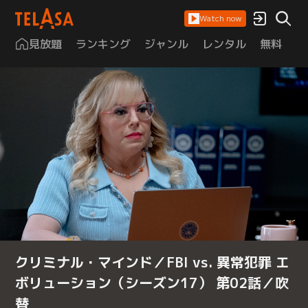
Watch now
見放題
ランキング
ジャンル
レンタル
無料
は
クリミナル・マインド／FBI vs. 異常犯罪 エ
ボリューション（シーズン17） 第02話／吹
替