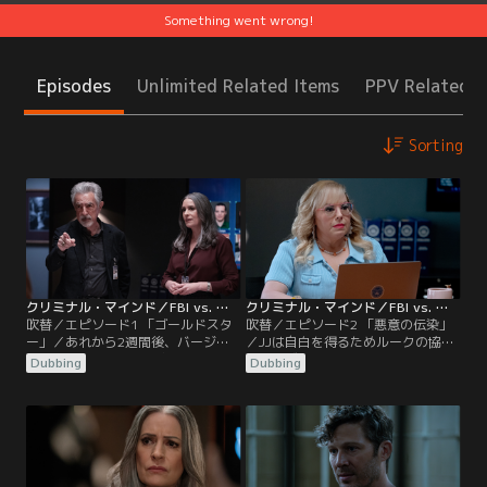
Something went wrong!
Episodes
Unlimited Related Items
PPV Related I
Sorting
クリミナル・マインド／FBI vs. 異常犯罪 エボリューション（シーズン17） 第01話／吹替
クリミナル・マインド／FBI vs. 異常犯罪 エボリューション（シーズン17） 第02話／吹替
吹替／エピソード1 「ゴールドスタ
吹替／エピソード2 「悪意の伝染」
ー」／あれから2週間後、バージニ
／JJは自白を得るためルークの協力
ア州ブリストーの警察官の妻が殺害
のもとヴォイトに尋問をする。しか
Dubbing
Dubbing
される。BAU（行動分析課）は、犯
し、彼は途中から拒否を続ける。一
行現場に星印のついた弾丸を残すゴ
方、ロッシとプレンティスは、ゴー
ールドスターと事件を結びつける。
ルドスターに関する新たな手がかり
一方、FBI長官がイライアス・ヴォイ
を求めてユタ州に調査へ。ルイスと
トに司法取引を持ち掛ける。これを
タイラーは張り込みを行うが、そこ
受けBAUはタイラー・グリーンに協
に司法長官の命令でレベッカが監督
力を要請する。
として加わる。