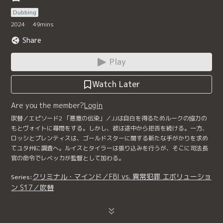
Dubbing
2024
49
mins
Share
Play
Watch Later
Are you the member?
Login
吹替／エピソード2 「悪意の伝染」／JJは自白を得るためルークの協力の
もとヴォイトに尋問をする。しかし、彼は途中から拒否を続ける。一方、
ロッシとプレンティスは、ゴールドスターに関する新たな手がかりを求め
てユタ州に調査へ。ルイスとタイラーは張り込みを行うが、そこに司法長
官の命令でレベッカが監督として加わる。
クリミナル・マインド／FBI vs. 異常犯罪 エボリューショ
Series:
ン S17／吹替