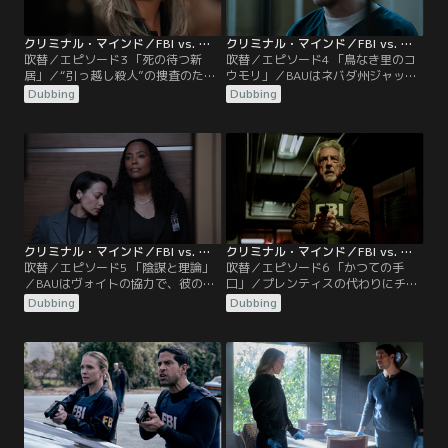
クリミナル・マインド／FBI vs. 異常犯罪 エボリューション（シーズン17） 第03話／吹替
クリミナル・マインド／FBI vs. 異常犯罪 エボリューション（シーズン17） 第04話／吹替
吹替／エピソード3 「死の待つ新
吹替／エピソード4 「鳥なき里のコ
居」／“引っ越し殺人”の捜査のため
ウモリ」／BAUはネバダ州ジャック
ロッシとルイスはヒューストンに向
ポットで起きた同じ残酷な手口の事
Dubbing
Dubbing
かう。ヴォイトに妻、2人の娘と面
件の捜査に取り組む。勾留から解放
会させるために、JJとルークは妻に
されたプレンティスは、ブライア
協力を求めるが、妻は現実を嘆き拒
ン・ギャリティとのトラブルに対処
否。そんな中、ルークは長女の変化
する。そんな中、彼からゴールドス
を指摘する。プレンティスは、一部
ターの関与を知らされる。一方、証
で話題になっている陰謀の対処に奔
人保護プログラムの準備が進み、ヴ
走するが…。
ォイトは妻と娘に別れを告げる
が…。
クリミナル・マインド／FBI vs. 異常犯罪 エボリューション（シーズン17） 第05話／吹替
クリミナル・マインド／FBI vs. 異常犯罪 エボリューション（シーズン17） 第06話／吹替
吹替／エピソード5 「陰謀と理論」
吹替／エピソード6 「かつての手
／BAUはヴォイトの協力で、彼のネ
口」／プレンティスの代わりにチー
ットワークの裏ルートを使ってゴー
ムを率いることになったロッシだ
Dubbing
Dubbing
ルドスターのダミアンと接触に成
が、ヴォイトに関する妄想が悪化
功。しかし、ヴォイトは通話中にダ
し、みんなの前で取り乱してしま
ミアンに秘密のメッセージを送信し
う。過去と対峙するため、ヴォイト
ていた…。ヴォイトはダミアンと直
に会いに行く。一方、タイラーがゴ
接接触する機会を得るが、爆弾が仕
ールドスターの手掛かりとなる元恋
掛けられた人質が送り込まれ、状況
人をFBIへ連れてくる。
は一転する。