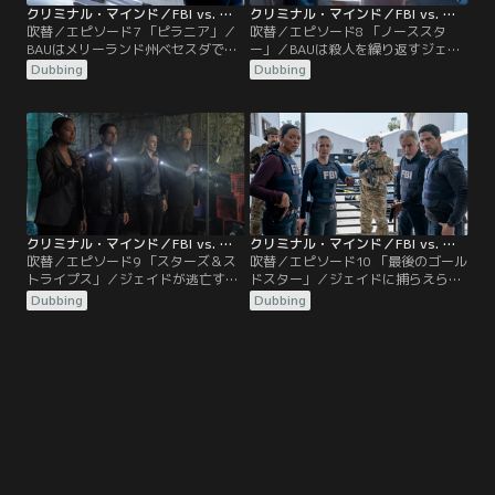
クリミナル・マインド／FBI vs. 異常犯罪 エボリューション（シーズン17） 第07話／吹替
クリミナル・マインド／FBI vs. 異常犯罪 エボリューション（シーズン17） 第08話／吹替
吹替／エピソード7 「ピラニア」／
吹替／エピソード8 「ノーススタ
BAUはメリーランド州ベセスダで起
ー」／BAUは殺人を繰り返すジェイ
きた被害者に酸を浴びせて殺す事件
ドとダミアンの先手を打とうとす
Dubbing
Dubbing
を追う。一方、プレンティスとロッ
る。再会を果たしたロッシは、ジェ
シはBAUの歴史を調べ、ゴールドス
イソンを巡ってジルと激しい口論
ターとの関りを探る。プレンティス
に。そして過去に折り合いをつける
はロッシの忠告を無視し、ジェイソ
必要に迫られる。そんな中、プログ
ン・ギデオンの元妻ジルに会う。ヴ
ラム関係者の唯一の生存者がジルだ
ォイトは弁護士を使ってダミアンの
と知らされる。一方、タイラーとレ
接触を試みる。
ベッカは、ヴォイトの弁護士を利用
して調査を開始する。
クリミナル・マインド／FBI vs. 異常犯罪 エボリューション（シーズン17） 第09話／吹替
クリミナル・マインド／FBI vs. 異常犯罪 エボリューション（シーズン17） 第10話（最終話）／吹替
吹替／エピソード9 「スターズ＆ス
吹替／エピソード10 「最後のゴール
トライプス」／ジェイドが逃亡する
ドスター」／ジェイドに捕らえられ
中、ガルシアはゴールドスターの犠
命の危険にさらされたプレンティス
Dubbing
Dubbing
牲者と政府と契約していた民間の警
は弁明を求められる。そして、最後
備会社アイーダ社との繋がりに辿り
のゴールドスターのメンバーの正体
着く。一方、ジェイドは自分自身の
を知る。一方、ロッシはヴォイトの
過去について憂慮すべき新事実を知
もとを訪れ、最後のゴールドスター
る。真相に徐々に迫るBAUは捜索令
を必死に追いかける。そして、陰謀
状を執行するが、致命的な結末を招
の裏に隠された真実を暴く。
く…。