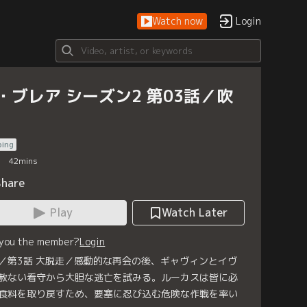
Watch now
Login
・ブレア シーズン2 第03話／吹
bing
42
mins
Share
Play
Watch Later
 you the member?
Login
／第3話 大脱走／感動的な再会の後、ギャヴィンとイヴ
赦ない看守から大胆な逃亡を試みる。ルーカスは皆に必
食料を取り戻すため、要塞に忍び込む危険な作戦を率い