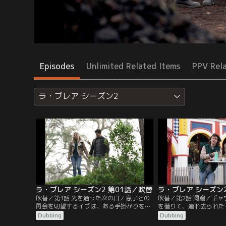
Episodes
Unlimited Related Items
PPV Rel
ラ・ブレア シーズン2
ラ・ブレア シーズン2 第01話／吹替
ラ・ブレア シーズン2
吹替／第1話 光を通った次の日／息子との
吹替／第2話 洞窟／ギ
再会を切望するイヴは、ある手掛かりを追
を借りて、連れ去られた
って先史時代の冷酷な集団に出くわす。ギ
うとする。イヴとリーヴ
Dubbing
Dubbing
ャヴィン、イジー、エラは、自分たちが紀
しい現実に直面する。19