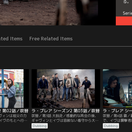
る。
Seri
ated Items
Free Related Items
 第02話／吹替
ラ・ブレア シーズン2 第03話／吹替
ラ・ブレア シー
ャヴィンは祖父の力
吹替／第3話 大脱走／感動的な再会の後、
吹替／第4話 霧
イヴのもとへ行こ
ギャヴィンとイヴは容赦ない看守から大胆
で、イヴは襲撃者
ァイは新たな恐ろ
な逃亡を試みる。ルーカスは皆に必要な食
が、これまで直面
Dubbing
Dubbing
88年のジョシュと
料を取り戻すため、要塞に忍び込む危険な
な脅威に遭遇する