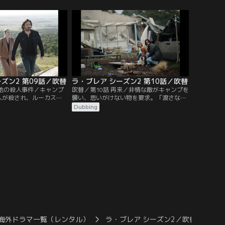
る大波を食い止めるカギ
い女性を追う。
ズン2 第09話／吹替
ラ・ブレア シーズン2 第10話／吹替
営地の殺人事件／キャンプ
吹替／第10話 再来／非情な敵がキャンプを
人が殺され、ルーカスと
襲い、思いがけない物を要求。「渡さなけ
も犯人の捜査を開始す
れば大切な仲間を殺す」と脅す。ギャヴィ
Dubbing
幻覚で見たイヴの死を阻
ンとサムは、旧友の協力のもと救出を試み
ションに乗り出す。イヴ
る。だが旧友の帰還には多くの疑問があっ
どの死の危険が迫る。
た。
海外ドラマ一覧（レンタル）
ラ・ブレア シーズン2／吹替
ラ・