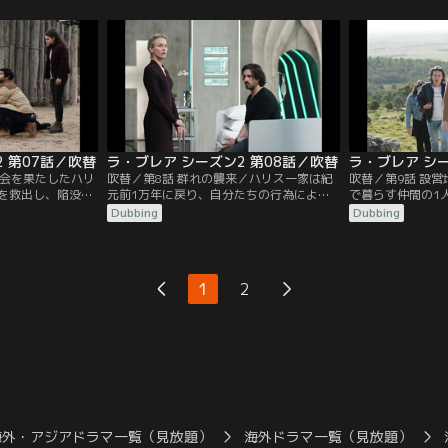
尾行されているこ
作戦を率いる。
イリーは、迫り来
没穴の背後にある
を握るかもしれな
。
 第07話／吹替
ラ・ブレア シーズン2 第08話／吹替
ラ・ブレア シー
／再会を果たしたハリ
吹替／第8話 群れの襲来／ハリス一家は紀
吹替／第9話 設
を救出し、陥没穴
元前1万年に戻り、自分たちの行為によっ
で暮らす仲間の1
るが、家族を引き
て二度と家に帰れなくなることを知りなが
サムはもめながら
Dubbing
Dubbing
する。ルーカスの
ら、陥没穴の発生を止めるウイルスをアッ
る。ギャヴィンは
、タイは彼を救う
プロードしようとする。 キャンプでは予想
止するためのミッ
にある挑戦を受け
外のリーダーが皆を1つにまとめ、迫り来
にはかつてないほ
る先史時代の脅威に立ち向かう。
1
2
海外・アジアドラマ一覧（見放題）
海外ドラマ一覧（見放題）