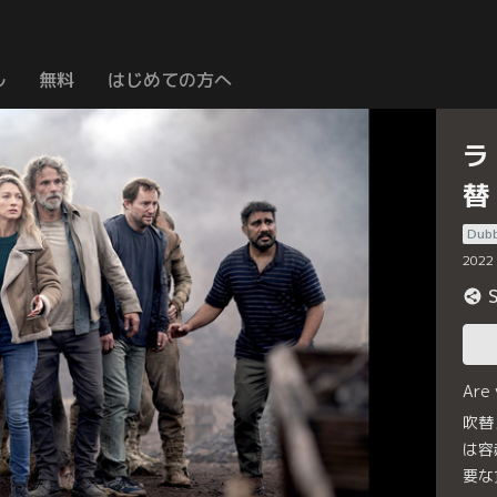
ル
無料
はじめての方へ
ラ
替
Dub
2022
Are
吹替
は容
要な