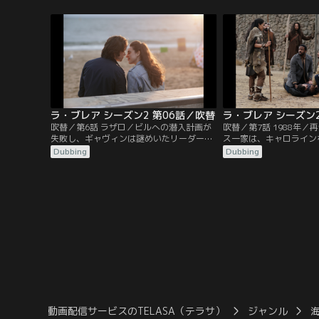
元前1万年の時代で生き残るのに適してい
ライリーは、不審な男に
るのか疑問を抱く。ジョシュとライリー
とに気づく。その男は陥
は、なじみのない年代で目を覚ます。
謎について情報を明かす
ラ・ブレア シーズン2 第06話／吹替
ラ・ブレア シーズン2
吹替／第6話 ラザロ／ビルへの潜入計画が
吹替／第7話 1988年
失敗し、ギャヴィンは謎めいたリーダーと
ス一家は、キャロライン
対面する。イヴ、リーヴァイ、サム、イジ
の発生を阻止しようとす
Dubbing
Dubbing
ーは、救出活動のため、敵対していた者を
裂く恐れのある力に直面
仕方なく頼る。1988年のジョシュとライリ
命がかかっている状況で
ーは驚くべき展開の前に、少し楽しみを満
治療法を手に入れるため
喫する。
入れる。
動画配信サービスのTELASA（テラサ）
ジャンル