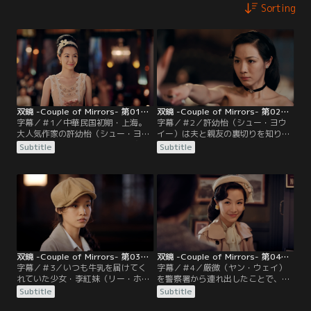
Sorting
双鏡 -Couple of Mirrors- 第01話／字幕
双鏡 -Couple of Mirrors- 第02話／字幕
字幕／＃1／中華民国初期・上海。
字幕／＃2／許幼怡（シュー・ヨウ
大人気作家の許幼怡（シュー・ヨウ
イー）は夫と親友の裏切りを知り、
イー）は、優しく裕福な夫の周衡
深いショックを受ける。失意の中あ
Subtitle
Subtitle
（ジョウ・ホン）と、親友でありビ
てもなく歩いていると、以前訪れた
ジネスパートナーでもある張晩（ジ
ことのある写真館にたどり着く許幼
ャン・ワン）に支えられ、華やかで
怡。そこで写真館の店主である厳微
充実した日々を送っていた。ある日
（ヤン・ウェイ）の不器用な優しさ
3人は、ショー会場で有名マジシャ
に触れるのだった。張晩（ジャン・
ン・甄善（ジェン・シャン）が殺害
ワン）をマネージャー職から解雇し
される事件に遭遇する。その夜、張
た許幼怡は…。
晩を家に送り届けた周衡が…。
双鏡 -Couple of Mirrors- 第03話／字幕
双鏡 -Couple of Mirrors- 第04話／字幕
字幕／＃3／いつも牛乳を届けてく
字幕／＃4／厳微（ヤン・ウェイ）
れていた少女・李紅妹（リー・ホン
を警察署から連れ出したことで、距
メイ）がしばらく姿を見せず、心配
離が近づく許幼怡（シュー・ヨウイ
Subtitle
Subtitle
になる厳微（ヤン・ウェイ）。李紅
ー）と厳微。そんな中、張晩（ジャ