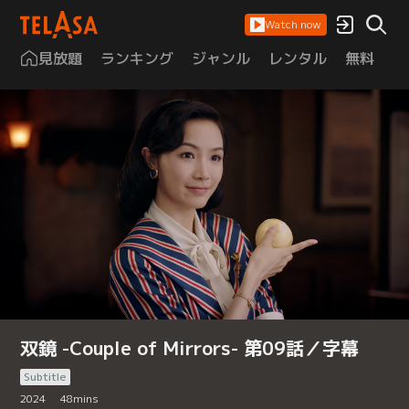
Watch now
見放題
ランキング
ジャンル
レンタル
無料
は
双鏡 -Couple of Mirrors- 第09話／字幕
Subtitle
2024
48
mins