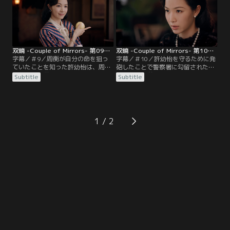
双鏡 -Couple of Mirrors- 第09話／字幕
双鏡 -Couple of Mirrors- 第10話／字幕
字幕／＃9／周衡が自分の命を狙っ
字幕／＃10／許幼怡を守るために発
ていたことを知った許幼怡は、周家
砲したことで警察署に勾留された厳
から離れ、厳微の写真館で暮らすこ
微。姜斌は厳微が張晩殺害の犯人だ
Subtitle
Subtitle
とに。殺風景だった厳微の家は明る
と疑うも、証拠はない。そこに犯人
くなり、楽しい二人暮らしが始ま
は厳微だと主張する目撃者が現れ
る。
る。
1