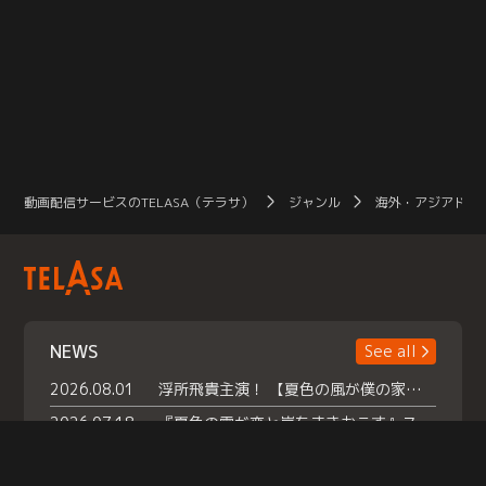
動画配信サービスのTELASA（テラサ）
ジャンル
海外・アジアドラ
NEWS
See all
2026.08.01
浮所飛貴主演！ 【夏色の風が僕の家にやってきた】 本日よりテラサで独占配信スタート！
2026.07.18
『夏色の雲が恋と嵐をまきおこす』スペシャルメイキング 【Part1】2026年７月18日（土）23時30分～配信スタート！話題のシーンの裏側を大公開！豪華キャスト大集合！ 『武宮家 真夏の家族会議』開催！
2026.07.15
救命医・遥（今田）の《心揺さぶる過去》や、 麻酔科医・権野（船越英一郎）の《謎多きプライベート》など… 《知られざるエピソード》を独占配信！