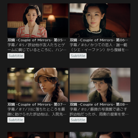
妹に代わって牛乳配達にきた少年か
ン・ワン）の事件がセンセーショナ
ら、彼女が交通事故で亡くなったこ
ルに報道される。許幼怡は世間から
とを聞く。事故の経緯を知った厳微
厳しい批判の目を向けられ、新刊の
は……。
不買運動が起こる。一方、刑事・姜
斌（ジャン・ビン）は捜査を進め、
連続する事件の犯人は女性であると
いう確信を深めていく。
双鏡 -Couple of Mirrors- 第05話／字幕
双鏡 -Couple of Mirrors- 第06話／字幕
字幕／＃5／許幼怡が友人たちとゲ
字幕／＃6／かつての恋人・謝一範
ームに興じているところに、ハンサ
（シエ・イーファン）から復縁を求
ムと話題の新聞記者・謝一範が現れ
められる許幼怡（シュー・ヨウイ
Subtitle
Subtitle
る。かつて恋人同士だった許幼怡は
ー）。一方周（ジョウ）家は許幼怡
初対面のように振る舞うのだった。
のスキャンダル収束のため、次から
次へと偽のニュースを準備する。強
い憤りを感じる許幼怡だが、世間か
ら殺人犯扱いをされることに憔悴
し、自らの立場と理想との間で葛藤
する……。
双鏡 -Couple of Mirrors- 第07話／字幕
双鏡 -Couple of Mirrors- 第08話／字幕
字幕／＃7／川に落ちたところを厳
字幕／＃8／厳微の写真館で過ごす
微に助けられた許幼怡は、入院先で
許幼怡だったが、周衡の提案を受け
妊娠していることを告げられる。そ
入れ、周家に戻ることに。しかし厳
Subtitle
Subtitle
の頃、死亡したマジシャンのアシス
微は許幼怡の事故を起こしたマネー
タントが、ある写真を見つける。
ジャーに疑念を持っていた。