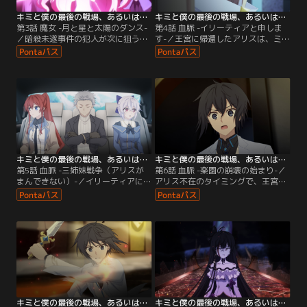
キミと僕の最後の戦場、あるいは世界が始まる聖戦 Season II 第03話
キミと僕の最後の戦場、あるいは世界が始まる聖戦 Season II 第04話
第3話 魔女 -月と星と太陽のダンス-
第4話 血脈 -イリーティアと申しま
／暗殺未遂事件の犯人が次に狙うの
す-／王宮に帰還したアリスは、ミラ
は、事象を再現して犯人を特定でき
ベアのもとへシュヴァルツが来てい
る星霊を宿すシスベルかもしれな
ないことを知らされる。事態を憂慮
い。警戒を強めるイスカたちは、ホ
するアリスとミラベア。イリーティ
テルに潜伏してミラベアとの謁見の
アは、シスベルを早急に迎えに行く
機を待つほかなかった。ところが、
べきだと訴え、その役目を自らが引
ホテル付近で大きな爆発が発生。シ
き受けようとする。一方、度重なる
スベルが状況を再現しようとする
心労で高熱を出したシスベルは、こ
と、再現中の“影”と同じ人物が襲い
こぞとばかりにイスカに甘えはじ
かかってくる。
め……。
キミと僕の最後の戦場、あるいは世界が始まる聖戦 Season II 第05話
キミと僕の最後の戦場、あるいは世界が始まる聖戦 Season II 第06話
第5話 血脈 -三姉妹戦争（アリスが
第6話 血脈 -楽園の崩壊の始まり-／
まんできない）-／イリーティアに招
アリス不在のタイミングで、王宮が
かれ、イスカたちはルゥ家の別荘・
帝国軍に攻撃された。イスカを信じ
エルツ宮を訪れる。姉を警戒し、イ
たいアリスは、屋敷から出るなと忠
スカを連れて盗聴器の有無を調べる
告して王宮へ向かう。イスカたちは
シスベル。アリスの寝室まで調査す
アリスの行動を再現し、事態を確
ることになり、イスカはドキドキが
認。しかし、イリーティアの牽制に
止まらない。当のアリスは禁断の秘
よってエルツ宮から動けないところ
密を知られまいと、エルツ宮へと急
を何者かに襲撃されてしまう。救援
ぐ。三王女が揃うとき、イスカの受
に現れたのは、ヒュドラ家の当主タ
難が始まる……！？
リスマンだった。
キミと僕の最後の戦場、あるいは世界が始まる聖戦 Season II 第07話
キミと僕の最後の戦場、あるいは世界が始まる聖戦 Season II 第08話