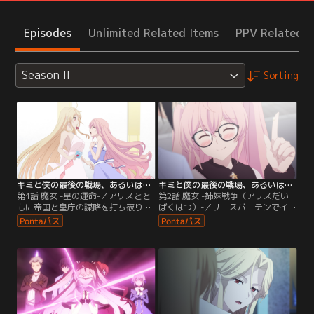
Episodes
Unlimited Related Items
PPV Related I
Season II
Sorting
キミと僕の最後の戦場、あるいは世界が始まる聖戦 Season II 第01話
キミと僕の最後の戦場、あるいは世界が始まる聖戦 Season II 第02話
第1話 魔女 -星の運命-／アリスとと
第2話 魔女 -姉妹戦争（アリスだい
もに帝国と皇庁の謀略を打ち破り、
ばくはつ）-／リースバーテンでイス
シスベルを守り切ったイスカたち
カと偶然の再会を果たしたアリス
は、アルサミラでの休暇を楽しんで
は、彼が皇庁にいる理由を探るた
いた。ところが、シスベルは皇庁へ
め、燐とともに尾行を開始する。図
帰還しておらず、休暇中のN07部隊
らずも、捜索対象者のシスベルがイ
に王宮までの護衛を依頼。イスカた
スカに接触。二人の雰囲気はまるで
ちは願ってもない報酬を提示され
デートのようで、真面目な尾行のは
る。一方、アリスはシスベルの新た
ずが、アリスはイライラを募らせて
な護衛がイスカではないかと胸騒ぎ
いく。追い打ちを掛けるかのよう
を覚え……。
に…。