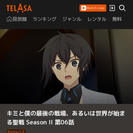
Watch now
見放題
ランキング
ジャンル
レンタル
無料
は
キミと僕の最後の戦場、あるいは世界が始ま
る聖戦 Season II 第06話