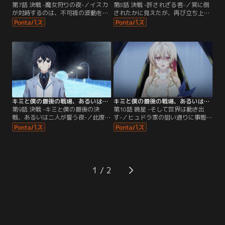
第7話 決戦 -魔女狩りの夜-／イスカ
第8話 決戦 -許されざる者-／冥に倒
が対峙するのは、不可視の波動を操
されたかに見えたが、再び立ち上が
るタリスマン。「暴虐」の二つ名に
るキッシング。仮面卿と璃洒、グロ
相応しい強烈な攻撃は、イスカの機
ウリィとネームレスも互角の戦いを
動力を以てしても振り切れず、苦戦
繰り広げていた。各地で一進一退の
を強いられてしまう。シスベルを連
攻防が続く中、タリスマンは目的を
れたジンたちもまた、「白夜の魔
遂行したと告げ、その場を立ち去ろ
女」グリューゲルの執拗な追跡を振
うとする。なんとしてもここで決着
り切れずにいた。そして、皇庁では
をつけたいイスカだが……エルツ宮
使徒聖と純血種の壮絶な戦いが幕を
に凶悪な星霊の力が迫ろうとしてい
上げる。
た。
キミと僕の最後の戦場、あるいは世界が始まる聖戦 Season II 第09話
キミと僕の最後の戦場、あるいは世界が始まる聖戦 Season II 第10話
第9話 決戦 -キミと僕の最後の決
第10話 暁星 -そして世界は動き出
戦、あるいは二人が誓う夜-／此度の
す-／ヒュドラ家の狙い通りに事態が
襲撃で帝国への憎しみを募らせるア
進み、街中では刺客が目を光らせる
リスの前に、ヴィソワーズを追うイ
ようになった。イスカたちはルゥ家
スカが現れる。もはや好敵手という
の従者たちにセーフハウスへと案内
生ぬるい関係ではいられない。アリ
され、シスベル救出を彼女たちに誓
スはイスカを皇庁に仇なす帝国人で
う。一方、アリスが女王代理として
あると見なし、非情な覚悟を以て宣
膨大な事後処理に追われる中、ミラ
1
戦布告する。……そしてその戦いを
ベアがついに目を覚ました。アリス
眺め、嘆息する男が一人。
はヒュドラ家以外にもう一人、黒幕
がいると明かす。