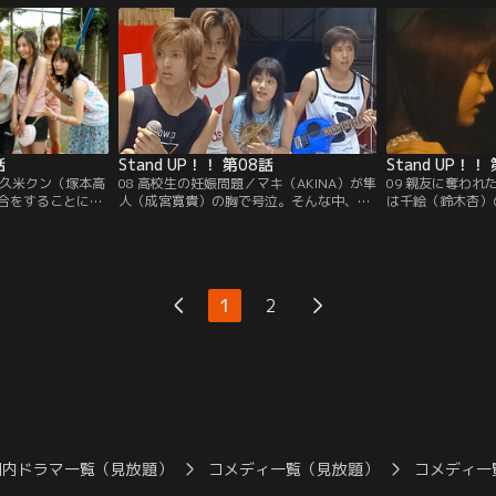
話
Stand UP！！ 第08話
Stand UP！！
ブ／久米クン（塚本高
08 高校生の妊娠問題／マキ（AKINA）が隼
09 親友に奪わ
合をすることにな
人（成宮寛貴）の胸で号泣。そんな中、ロ
は千絵（鈴木杏）
戸越高校サッカー
ックフェス「品川ロック」に出る隼人のバ
（二宮和也）が2
ネージャーに、美
ンドに急遽、正平（二宮和也）がバンドに
戦を立てる。そし
つけ…。
加わることになり…。
ら「好き」と言わ
1
2
国内ドラマ一覧（見放題）
コメディ一覧（見放題）
コメディ一