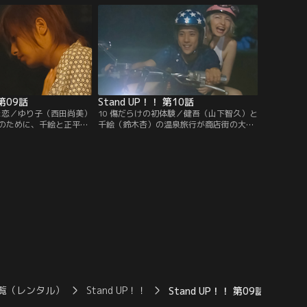
 第09話
Stand UP！！ 第10話
れた恋／ゆり子（西田尚美）
10 傷だらけの初体験／健吾（山下智久）と
のために、千絵と正平
千絵（鈴木杏）の温泉旅行が商店街の大人
人きりになれるための作
にバレた。一方、自分の気持ちにやっと気
て作戦実行の夜、千絵か
づいた正平（二宮和也）は、健吾をライバ
れた正平は…。
ル視すると決断するが…。
覧（レンタル）
Stand UP！！
Stand UP！！ 第09話