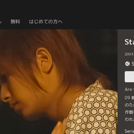
ル
無料
はじめての方へ
S
2003
Are
09
のた
作戦
われ
Seri