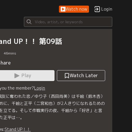
Watch now
Login
tand UP！！ 第09話
46
mins
Share
Play
Watch Later
 you the member?
Login
 親友に奪われた恋／ゆり子（西田尚美）は千絵（鈴木杏）
めに、千絵と正平（二宮和也）が2人きりになれるための
を立てる。そして作戦実行の夜、千絵から「好き」と言
た正平は…。
es:
Stand UP！！