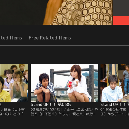
ated Items
Free Related Items
話
Stand UP！！ 第03話
Stand UP！！
！／健吾（山下智
03 親達のいない夜！／正平（二宮和也）や
04 緊張の初体
なつひ）との「ソ
健吾（山下智久）たちは、親と共に旅行に
子）からデートに
る策を熟考した。
は行かず、東京で女子たちとムフフする計
宮和也）を応援す
を誘い、みんなで
画を企てる。バスは熱海へ出発し計画大成
人（成宮寛貴）た
を提案し…。
功！しかし予期せぬ事態が…。
木杏）は複雑な気