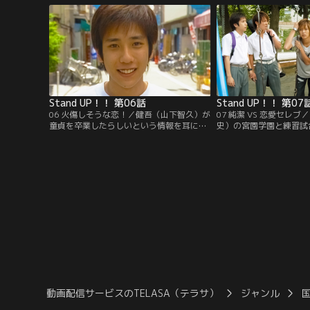
Stand UP！！ 第06話
Stand UP！！ 第07
06 火傷しそうな恋！／健吾（山下智久）が
07 純潔 VS 恋愛セレ
童貞を卒業したらしいという情報を耳にし
史）の宮園学園と練習試
た正平（二宮和也）、隼人（成宮寛貴）、
った、功司（小栗旬）ら
功司（小栗旬）。3人は女性との出逢いを
部。功司は宮園学園のマ
求めて活動を開始するが…。
由紀（水川あさみ）を見
動画配信サービスのTELASA（テラサ）
ジャンル