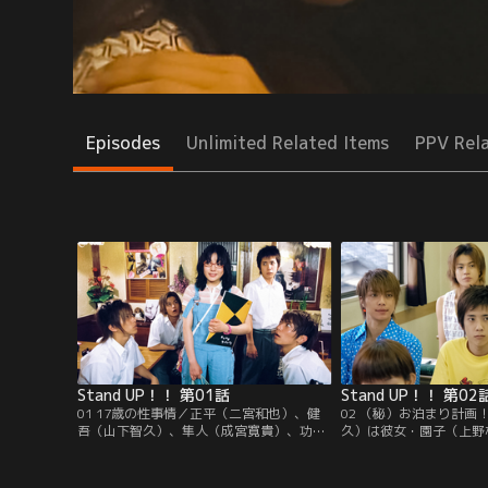
Episodes
Unlimited Related Items
PPV Rel
Stand UP！！ 第01話
Stand UP！！ 第02
01 17歳の性事情／正平（二宮和也）、健
02 （秘）お泊まり計画
吾（山下智久）、隼人（成宮寛貴）、功司
久）は彼女・園子（上野
（小栗旬）らは、高校2年でまだ経験のな
ノ時」をスマートに迎え
い最後の4人。そんな彼らの前に幼なじ
その結果、園子と女友達
み・千絵（鈴木杏）が現れ…。
海へ一泊旅行に行くこと