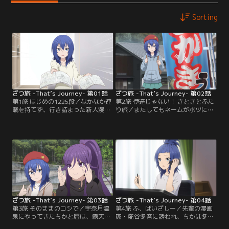
Sorting
ざつ旅 -That’s Journey- 第01話
ざつ旅 -That’s Journey- 第02話
第1旅 はじめの1225段／なかなか連
第2旅 伊達じゃない！ きときとふた
載を持てず、行き詰まった新人漫画
り旅／またしてもネームがボツにな
家の鈴ヶ森ちか。ふいに旅に出たい
ったちかは、悪循環を断ち切るため
と思い、SNSで旅先のアンケートを
に再び旅に出ようとする。アンケー
取ってみると、思わぬ反響が！行き
トの結果、今回の旅先は宮城県の松
当たりばったりの“ざつ旅”、最初の
島に決定！松尾芭蕉も訪れた日本三
行く先は……福島県会津若松！！
景を前に、新しい刺激を得ることは
できるのか！？
ざつ旅 -That’s Journey- 第03話
ざつ旅 -That’s Journey- 第04話
第3旅 そのままのコシで／宇奈月温
第4旅 ふ、ばいざしー／先輩の漫画
泉にやってきたちかと暦は、露天風
家・糀谷冬音に誘われ、ちかは冬音
呂を満喫しながら翌日行こうと予定
の友人の少女漫画家・天空橋りりと