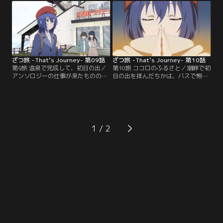
を飲んで赤らんだりりに見惚れてい
の”を尋ねる。日本三景最後の場所
ると、お酒との出会いを語ってくれ
を前に、ちかは何かを得ることはで
て……。
きるのだろうか？
ざつ旅 -That’s Journey- 第09話
ざつ旅 -That’s Journey- 第10話
第9旅 温泉で完成して、初日の出／
第10旅 ココロのふるさと／潮岬で初
アンソロジーの仕事が来たものの、
日の出を拝んだちかは、バスで熊野
筆が進まない！気分を変えようと、
川沿いの道を行き、初詣のために熊
ちかが向かったのは青森県。八甲田
野本宮大社へ。そこで彼女が願った
山では天気の移り変わりに驚き、谷
ものとは？ 1月末、ちかは暦と岩手
地温泉ではとろけるような心地
県の新花巻駅に来ていた。しかし、
に……。旅で得た感覚を漫画に活か
どこか暦の元気がないよう
せるのか！？
で……！？
1