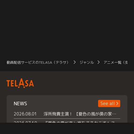
動画配信サービスのTELASA（テラサ）
ジャンル
アニメ一覧（見放
NEWS
See all
2026.08.01
浮所飛貴主演！ 【夏色の風が僕の家にやってきた】 本日よりテラサで独占配信スタート！
2026.07.18
『夏色の雲が恋と嵐をまきおこす』スペシャルメイキング 【Part1】2026年７月18日（土）23時30分～配信スタート！話題のシーンの裏側を大公開！豪華キャスト大集合！ 『武宮家 真夏の家族会議』開催！
2026.07.15
救命医・遥（今田）の《心揺さぶる過去》や、 麻酔科医・権野（船越英一郎）の《謎多きプライベート》など… 《知られざるエピソード》を独占配信！