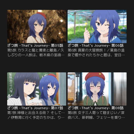
している黒部峡谷鉄道トロッコ電車
三人で京都へ。大人っぽいりりと妄
に思いを馳せる。しかし、まさかの
想力溢れる冬音。魅力的な先輩たち
予期せぬ事態が二人を待ち受けてい
に感心していたちかだが、徐々にり
るのだった……！
りが“本性”を現し始め……！？
ざつ旅 -That’s Journey- 第05話
ざつ旅 -That’s Journey- 第06話
第5旅 カラスと龍と蕎麦と離島／久
第6旅 真夏の大冒険旅！／粟島の温
しぶりの一人旅は、栃木県の那須烏
泉で癒やされたちかと暦は、翌日、
山市へ。烏山線に乗車したちかは
未踏破の北ルートへ！ジリジリ照ら
「滝駅」の名前に惹かれ途中下車を
す真夏の日差し！最後に待ち受ける
する。無人駅なうえに次の電車は約
800mの上り坂！果たして二人は無
2時間後！雨の中、「滝」探しにい
事に粟島踏破することができるの
くと、思いがけない出会いが……。
か……！？ そして、「真夏の大冒険
旅 激闘編」は、ゆいも加わった「東
京編」へと舞台を移す。
ざつ旅 -That’s Journey- 第07話
ざつ旅 -That’s Journey- 第08話
第7旅 神様と出会える街？ そして…
第8旅 女子三人寄って睦まじい／深
／伊勢湾に行く予定のちかは、りり
夜バス、新幹線、フェリーを乗り継
から「神様に会いにいこう」と誘わ
ぎ、広島県の宮島を目指すちかた
れ、三重県伊勢市へ。伊勢神宮で英
ち。その道中、ちかは冬音に“漫画
気を養い、グルメも満喫。夜、お酒
を描くときに大事にしているも