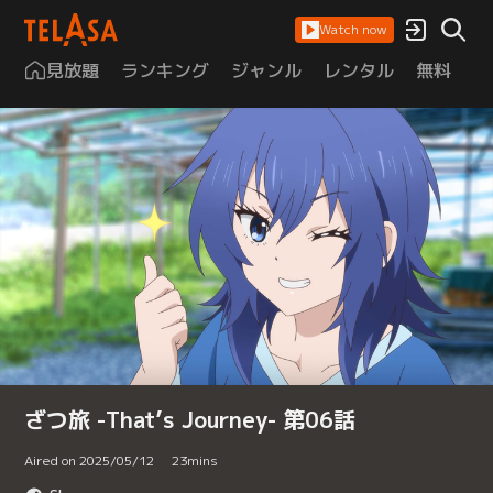
Watch now
見放題
ランキング
ジャンル
レンタル
無料
は
ざつ旅 -That’s Journey- 第06話
Aired on 2025/05/12
23
mins