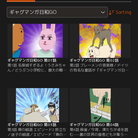
ギャグマンガ日和GO
Sorting
ギャグマンガ日和GO 第01話
ギャグマンガ日和GO 第02話
第1話 名探偵すぎるよ！うさみちゃ
第2話 ブレーメンの音楽隊／ドイツ
ん／どうぶつ小学校に、最大の難事
の有名な童話が『ギャグマンガ日
件発生！サル太郎くんの体操着が盗
和』テイストで登場！みんなで力を
まれたんだって！でもクマ吉くんが
合わせて泥棒を追い出そうとする雄
男の子の体操着を盗むはずがない…
鶏、猫、犬、馬、チュパカブラの5
一体誰が犯人なのか？初のクマ吉く
匹…チュ、チュパカブラ！？突然の
んが犯人ではないパターン…ある
UMAに困惑するも、とりあえず協力
の！？
することになるが…。ちょ、血吸う
のやめて！
ギャグマンガ日和GO 第03話
ギャグマンガ日和GO 第04話
第3話 奥の細道 エピソード2 旅立ち
第4話 麻雀／今宵、漢たちが卓を囲
／迷子の細道／エピソード「奥の細
む----裏の世界の強者どもが集う、