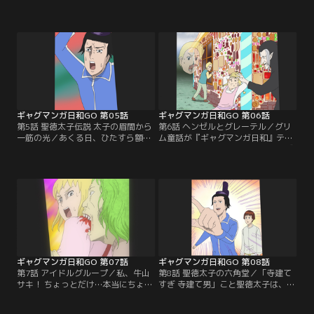
道」より、2本立て！1本目は、旅の
漢の世界『麻雀』。ただ、彼らにと
出発を描いた物語。2本目は、森の
って些細な問題がひとつ。それは、
中が舞台。曽良くんから「迷子で怖
誰一人としてルールを知らなかった
い時は俳句を詠めば気が紛れるよ」
のである…！ファン待望の伝説回、
と助言された直後、まさかの置き去
ついにアニメ化！あンたら、背中が
りに！迷子の迷子の芭蕉さん、俳句
スケスケだぜ？
を詠もうとするもいい句がなかなか
浮かばない…。そんな中、突然現れ
たお面を被った…。
ギャグマンガ日和GO 第05話
ギャグマンガ日和GO 第06話
第5話 聖徳太子伝説 太子の眉間から
第6話 ヘンゼルとグレーテル／グリ
一筋の光／あくる日、ひたすら額を
ム童話が『ギャグマンガ日和』テイ
グリグリする、キモうす気味悪い聖
ストで登場！森をさまよったヘンゼ
徳太子の姿ありけり。なんでも、身
ルとグレーテルはお菓子の家を発
に覚えのない聖徳太子伝説で「額か
見。様々なお菓子を堪能するグレー
ら光を出した」とあるとかなんと
テルをよそに、兄のヘンゼルは窓に
か。森の物知り博士フクロウさんと
なっているアメを舐める！ひたすら
いう突然メルヘンな存在を頼り出す
舐める！捕まっても舐める！！アメ
太子と、太子に仕事をさせたい妹子
を舐め続ける兄を置いて、グレーテ
は、いつの間にか森の奥深くへ迷い
ルの脱出計画が始まる！
込んで…。
ギャグマンガ日和GO 第07話
ギャグマンガ日和GO 第08話
第7話 アイドルグループ／私、牛山
第8話 聖徳太子の六角堂／「寺建て
サキ！ ちょっとだけ…本当にちょっ
すぎ 寺建て男」こと聖徳太子は、自
とだけ売れていない、イケイケのア
ら建てた六角堂の存在をうっかり失
イドル♪流行りの「インフルエンサ
念していた。妹子を連れて様子を見