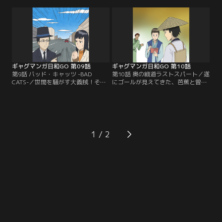
ー」なるものになるべく、スマホを
に行くと…ひどくさびれている！歴
ゲット！さっそくSNS戦略を相談し
史上、小野妹子が初代住職を務めた
に、久方ぶりに事務所へ♪売れてな
といわれている六角堂にて、こちら
さすぎてアイドル辞めたと思われて
の妹子がとる行動は…？
いたケド、新たに立ち上がるアイド
ルグループにねじ込…加入するべ
く、顔合わせに突撃する！
ギャグマンガ日和GO 第09話
ギャグマンガ日和GO 第10話
第9話 バッド・キャッツ -BAD
第10話 奥の細道ラストスパート／遂
CATS-／世間を騒がす大義賊！それ
にゴールが見えてきた、芭蕉と曽良
がオレ達「BAD CATS」！皆で奪っ
の旅。そんな中、曽良が勝手に芭蕉
た大金の隠し場所を知る、仲間のナ
の弟子にした新メンバー・北枝が登
オ子がさらわれた！でもご安心、ナ
場！曽良イズムをぐんぐん吸収して
オ子にはジャンク屋で買った、やた
いく北枝は次第に、曽良をも超える
らとでかい発信機が付いてるぜ！そ
スパルタ弟子へと変貌してい
んなにでかいとバレるんじゃないか
き…！？エピソード「奥の細道」万
1
って？そこはまぁ、ナオ子がいい感
感のクライマックスを見逃すな！
じに誤魔化してくれるさ！