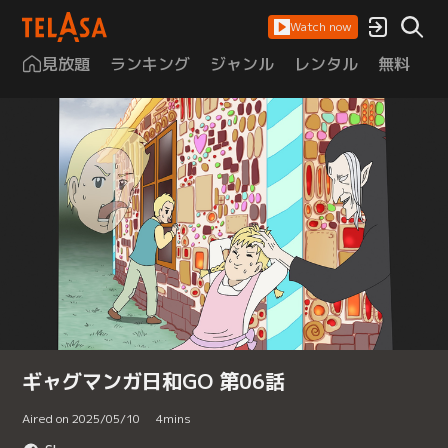
Watch now
見放題
ランキング
ジャンル
レンタル
無料
は
ギャグマンガ日和GO 第06話
Aired on 2025/05/10
4
mins