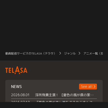
動画配信サービスのTELASA（テラサ）
ジャンル
アニメ一覧（見放
NEWS
See all
2026.08.01
浮所飛貴主演！ 【夏色の風が僕の家にやってきた】 本日よりテラサで独占配信スタート！
2026.07.18
『夏色の雲が恋と嵐をまきおこす』スペシャルメイキング 【Part1】2026年７月18日（土）23時30分～配信スタート！話題のシーンの裏側を大公開！豪華キャスト大集合！ 『武宮家 真夏の家族会議』開催！