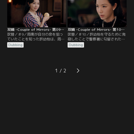
双鏡 -Couple of Mirrors- 第09話／吹替
双鏡 -Couple of Mirrors- 第10話／吹替
吹替／＃9／周衡が自分の命を狙っ
吹替／＃10／許幼怡を守るために発
ていたことを知った許幼怡は、周家
砲したことで警察署に勾留された厳
から離れ、厳微の写真館で暮らすこ
微。姜斌は厳微が張晩殺害の犯人だ
Dubbing
Dubbing
とに。殺風景だった厳微の家は明る
と疑うも、証拠はない。そこに犯人
くなり、楽しい二人暮らしが始ま
は厳微だと主張する目撃者が現れ
る。
る。
1