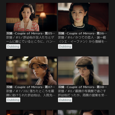
妹に代わって牛乳配達にきた少年か
ン・ワン）の事件がセンセーショナ
ら、彼女が交通事故で亡くなったこ
ルに報道される。許幼怡は世間から
とを聞く。事故の経緯を知った厳微
厳しい批判の目を向けられ、新刊の
は……。
不買運動が起こる。一方、刑事・姜
斌（ジャン・ビン）は捜査を進め、
連続する事件の犯人は女性であると
いう確信を深めていく。
双鏡 -Couple of Mirrors- 第05話／吹替
双鏡 -Couple of Mirrors- 第06話／吹替
吹替／＃5／許幼怡が友人たちとゲ
吹替／＃6／かつての恋人・謝一範
ームに興じているところに、ハンサ
（シエ・イーファン）から復縁を求
ムと話題の新聞記者・謝一範が現れ
められる許幼怡（シュー・ヨウイ
Dubbing
Dubbing
る。かつて恋人同士だった許幼怡は
ー）。一方周（ジョウ）家は許幼怡
初対面のように振る舞うのだった。
のスキャンダル収束のため、次から
次へと偽のニュースを準備する。強
い憤りを感じる許幼怡だが、世間か
ら殺人犯扱いをされることに憔悴
し、自らの立場と理想との間で葛藤
する……。
双鏡 -Couple of Mirrors- 第07話／吹替
双鏡 -Couple of Mirrors- 第08話／吹替
吹替／＃7／川に落ちたところを厳
吹替／＃8／厳微の写真館で過ごす
微に助けられた許幼怡は、入院先で
許幼怡だったが、周衡の提案を受け
妊娠していることを告げられる。そ
入れ、周家に戻ることに。しかし厳
Dubbing
Dubbing
の頃、死亡したマジシャンのアシス
微は許幼怡の事故を起こしたマネー
タントが、ある写真を見つける。
ジャーに疑念を持っていた。