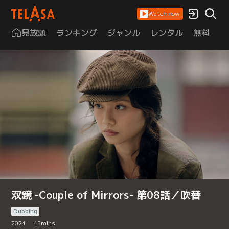
Watch now
見放題
ランキング
ジャンル
レンタル
無料
は
双鏡 -Couple of Mirrors- 第08話／吹替
Dubbing
2024
45
mins