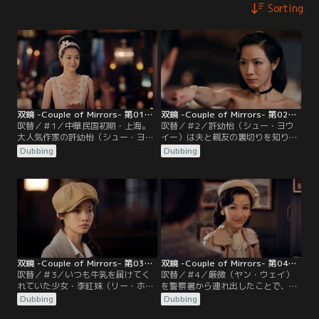
Sorting
双鏡 -Couple of Mirrors- 第01話／吹替
双鏡 -Couple of Mirrors- 第02話／吹替
吹替／＃1／中華民国初期・上海。
吹替／＃2／許幼怡（シュー・ヨウ
大人気作家の許幼怡（シュー・ヨウ
イー）は夫と親友の裏切りを知り、
イー）は、優しく裕福な夫の周衡
深いショックを受ける。失意の中あ
Dubbing
Dubbing
（ジョウ・ホン）と、親友でありビ
てもなく歩いていると、以前訪れた
ジネスパートナーでもある張晩（ジ
ことのある写真館にたどり着く許幼
ャン・ワン）に支えられ、華やかで
怡。そこで写真館の店主である厳微
充実した日々を送っていた。ある日
（ヤン・ウェイ）の不器用な優しさ
3人は、ショー会場で有名マジシャ
に触れるのだった。張晩（ジャン・
ン・甄善（ジェン・シャン）が殺害
ワン）をマネージャー職から解雇し
される事件に遭遇する。その夜、張
た許幼怡は…。
晩を家に送り届けた周衡が…。
双鏡 -Couple of Mirrors- 第03話／吹替
双鏡 -Couple of Mirrors- 第04話／吹替
吹替／＃3／いつも牛乳を届けてく
吹替／＃4／厳微（ヤン・ウェイ）
れていた少女・李紅妹（リー・ホン
を警察署から連れ出したことで、距
メイ）がしばらく姿を見せず、心配
離が近づく許幼怡（シュー・ヨウイ
Dubbing
Dubbing
になる厳微（ヤン・ウェイ）。李紅
ー）と厳微。そんな中、張晩（ジャ