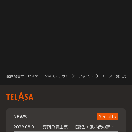
動画配信サービスのTELASA（テラサ）
ジャンル
アニメ一覧（見放
NEWS
See all
2026.08.01
浮所飛貴主演！ 【夏色の風が僕の家にやってきた】 本日よりテラサで独占配信スタート！