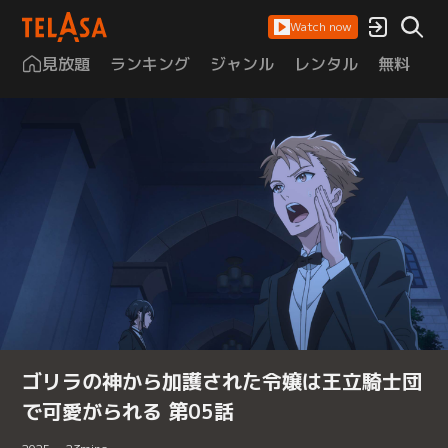
Watch now
見放題
ランキング
ジャンル
レンタル
無料
は
ゴリラの神から加護された令嬢は王立騎士団
で可愛がられる 第05話