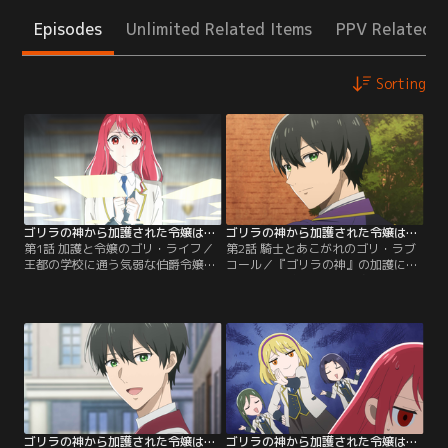
Episodes
Unlimited Related Items
PPV Related I
Sorting
ゴリラの神から加護された令嬢は王立騎士団で可愛がられる 第01話
ゴリラの神から加護された令嬢は王立騎士団で可愛がられる 第02話
第1話 加護と令嬢のゴリ・ライフ／
第2話 騎士とあこがれのゴリ・ラブ
王都の学校に通う気弱な伯爵令嬢ソ
コール／『ゴリラの神』の加護によ
フィア・リーラーは、加護の式典で
り候補生試験で驚異的な身体能力を
戦闘系最強クラスのひとつと呼ばれ
発揮したソフィアは、塔から落ちそ
る『ゴリラの神』を引き当てる。う
うになったアイザックを助けたもの
っかりリンゴを握りつぶしたりドア
の、手に怪我をしてしまう。治療を
ノブを粉砕したりと力加減に悩まさ
してくれたのは、従騎士のルイ・ス
れるソフィアに、王立騎士団から従
カーレルだった。怪我で剣技の試験
騎士のスカウトが届き、やむなく候
を棄権したことで不合格になるはず
補生試験を受けることに。
とうれしくなるものの…。
ゴリラの神から加護された令嬢は王立騎士団で可愛がられる 第03話
ゴリラの神から加護された令嬢は王立騎士団で可愛がられる 第04話