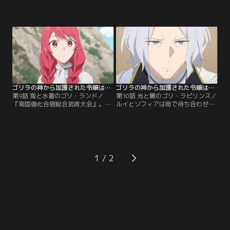
プニングで、ソフィアとルイがお互
気になる友達とゴリ・ラブコメ／そ
いの気持ちを確認してから数週間。
の日、王立騎士団射撃隊隊長のアー
学園の寮でクリスマスパーティーが
シェントは、二日酔いにげんなりし
開かれることになり、ソフィア、ア
ながら街をぶらついていた。アーシ
イザック、エディも準備に参加す
ェントが非番だと気づいた街の女性
る。ツリーを飾り付けたり、食事の
たちは我先にとデートの誘いをかけ
準備をしたりしていると、ケーキを
るが、アーシェントの視線の先にい
手にしたルイが会場に現れる。
たのは、ソフィアだった。
ゴリラの神から加護された令嬢は王立騎士団で可愛がられる 第09話
ゴリラの神から加護された令嬢は王立騎士団で可愛がられる 第10話
第9話 海と水着のゴリ・ランド／
第10話 光と闇のゴリ・ラビリンス／
『南国強化合宿総合武術大会』。そ
ルイとソフィアは街で待ち合わせを
れは、王立騎士団が擁する陸上、海
していた。騎士団の訓練が長引いた
事、射撃の三部隊で訓練の成果を競
ため慌てて制服のまま駆けつけたソ
い合う、毎年恒例の行事。従騎士も
フィアに、ルイは服を買いに行きプ
能力が偏らないように各部隊に振り
レゼントしたいと提案する。制服の
分けられるため、戦闘系最強クラス
ままだと手を繋いで歩きづらいか
である『ゴリラの神』の加護を持つ
ら……と恥ずかしそうに言うルイの
1
ソフィアをどの部隊が獲得するかが
言葉に、思わずきゅんとするソフィ
注目されていたが、ソフィアはなん
ア。恋人同士になって初めての2人
と救護係として参加することに。
きりのお出かけは…。