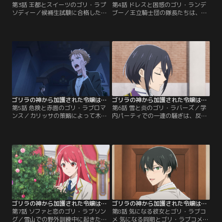
第3話 王都とスイーツのゴリ・ラプ
第4話 ドレスと困惑のゴリ・ランデ
ソディー／候補生試験に合格したア
ブー／王立騎士団の隊長たちは、戦
イザックとエディが学園に転入して
闘系最強と言われる『ゴリラの神』
きた。しかも、ルイも同じ学園の上
の加護を持つ従騎士ソフィアの存在
級生であることが発覚。親しげにソ
に興味津々。そんななか、学園内で
フィアに話しかける彼らの様子に、
はパーティが開かれることに。目立
ルイを慕う女子たちは騒然、転入生
たずに乗りきりたいソフィアが地味
に興味津々な同級生たちから質問責
なドレスでパーティ会場へ向かう
めにされるソフィア。ああ、望んで
と、ドレスアップしたカリッサが立
いた平穏な学園生活がどんどん遠の
ちはだかり、パーティ会場に入るに
いていく……。
は…。
ゴリラの神から加護された令嬢は王立騎士団で可愛がられる 第05話
ゴリラの神から加護された令嬢は王立騎士団で可愛がられる 第06話
第5話 危険と赤面のゴリ・ラブロマ
第6話 雪と炎のゴリ・ラバーズ／学
ンス／カリッサの策略によって木箱
内パーティでの一連の騒ぎは、反王
に閉じ込められたソフィアは、人気
政派の仕業だった。事件は一旦解決
のない旧校舎の奥へと運ばれてしま
したものの、ルイへの気持ちを自覚
う。状況が気になったソフィアはゴ
したソフィアは、あの日、目を合わ
リラの力で木箱から脱出するが、い
せてくれなかったルイの様子が気に
まさらパーティ会場に戻る気にもな
なっていた。単独行動を怒ったの
れない。アレーネの立場も心配だ
か、何かの理由で嫌われてしまった
し、怪文書がイタズラだったのなら
のか。そんなある日、騎士団では雪
従騎士として捜索する必要もな
山での野外訓練が行われることに。
い……。そこに、窓からリスが…。
ゴリラの神から加護された令嬢は王立騎士団で可愛がられる 第07話
ゴリラの神から加護された令嬢は王立騎士団で可愛がられる 第08話
第7話 ソファと恋のゴリ・ラブソン
第8話 気になる彼女とゴリ・ラブコ
グ／雪山での野外訓練中に起きたハ
メ 気になる同期とゴリ・ラブコメ