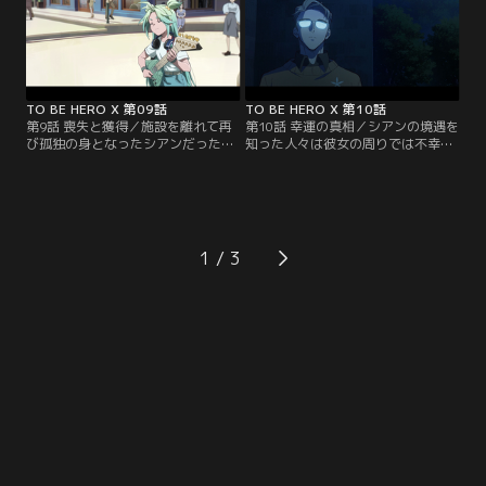
よそに、ヤン・チョンはイェンさん
ようになる。
のサポートを受けて「魂電」の称号
をかけた決闘に挑む。
TO BE HERO X 第09話
TO BE HERO X 第10話
第9話 喪失と獲得／施設を離れて再
第10話 幸運の真相／シアンの境遇を
び孤独の身となったシアンだった
知った人々は彼女の周りでは不幸が
が、音楽の才能を開花させて生きる
起きると信じ込み、シアンの信頼値
希望を見出していく。ミージーが代
は急落してしまう。唯一の理解者で
表を務めるマネジメント会社DOSは
あるルオもまた、施設に取り残され
そんなシアンの資質に目を付け、歌
たまま恐怖粒子に飲み込まれつつあ
手ヒーロー「ラッキーシアン」のプ
った。窮地に陥ったシアンの前に現
ロデュースに乗り出す。
れたのは--。
1