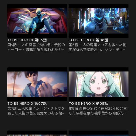
ーローランキングトップ10入りを達
居だったことを暴露されてしまう。
成すべく、悪名高いヴィラン・マッ
窮地に陥ったリン・リンは一世一代
ドウルフを倒して信頼値を稼ごうと
の勝負に出る。
画策する。
TO BE HERO X 第05話
TO BE HERO X 第06話
第5話 一人の役者／幼い頃に伝説の
第6話 二人の魂電／ユズを救った動
ヒーロー・魂電に命を救われたヤ
画がSNSで拡散され、ヤン・チョン
ン・チョンは、テーマパークのヒー
は世間の人々から信頼を得た。シ
ローショーで魂電の役を演じなが
ア・チンとシャン・チャオの協力を
ら、いつの日か再び彼に会うことを
得ながら「新たな魂電」として動き
夢見ていた。ある日、そんなヤン・
出したヤン・チョンだったが、ユズ
チョンにとって千載一遇のチャンス
の誘拐未遂事件についてある疑惑を
が訪れる。
かけられてしまい…。
TO BE HERO X 第07話
TO BE HERO X 第08話
第7話 三人の席／シャン・チャオを
第8話 青色の少女／連合23年に発生
殺した人物の首に見覚えのある傷跡
した凄惨な飛行機事故から奇跡的に
を見つけたヤン・チョンだったが、
生還した少女・シアンは児童養護施
犯人の行方と黒幕の手がかりは一向
設に預けられることに。人並外れた
に掴めず、精神を消耗していく。そ
幸運を持つシアンは、次第に周囲か
の様子を見守るシア・チンの心配を
ら羨望と畏敬の眼差しを向けられる