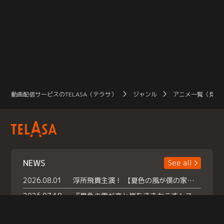
動画配信サービスのTELASA（テラサ）
ジャンル
アニメ一覧（見放
NEWS
See all
2026.08.01
浮所飛貴主演！ 【夏色の風が僕の家にやってきた】 本日よりテラサで独占配信スタート！
2026.07.18
『夏色の雲が恋と嵐をまきおこす』スペシャルメイキング 【Part1】2026年７月18日（土）23時30分～配信スタート！話題のシーンの裏側を大公開！豪華キャスト大集合！ 『武宮家 真夏の家族会議』開催！
2026.07.15
救命医・遥（今田）の《心揺さぶる過去》や、 麻酔科医・権野（船越英一郎）の《謎多きプライベート》など… 《知られざるエピソード》を独占配信！