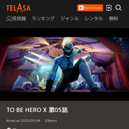
Watch now
見放題
ランキング
ジャンル
レンタル
無料
は
TO BE HERO X 第05話
Aired on 2025/05/04
23
mins