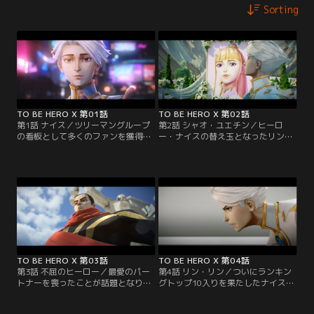
Sorting
TO BE HERO X 第01話
TO BE HERO X 第02話
第1話 ナイス／ツリーマングループ
第2話 シャオ・ユエチン／ヒーロ
の看板として多くのファンを獲得し
ー・ナイスの替え玉となったリン・
ている理想のヒーロー・ナイス。広
リンを待っていたのはナイスの彼女
告会社に勤める青年リン・リンは、
シャオ・ユエチンとの同棲生活だっ
ナイスのCMを制作しながらヒーロ
た。国民的ヒーローの恋人として何
ーへの密かな憧れを抱いていた。
不自由なく暮らしているように見え
たシャオ・ユエチンだが、実はある
問題を抱えていて…。
TO BE HERO X 第03話
TO BE HERO X 第04話
第3話 不屈のヒーロー／最愛のパー
第4話 リン・リン／ついにランキン
トナーを喪ったことが話題となり世
グトップ10入りを果たしたナイス。
間の注目を集めるナイスことリン・
しかし喜びも束の間、ゴッド・アイ
リン。マネージャーのジュエンはヒ
によってシャオ・ユエチンの死が芝