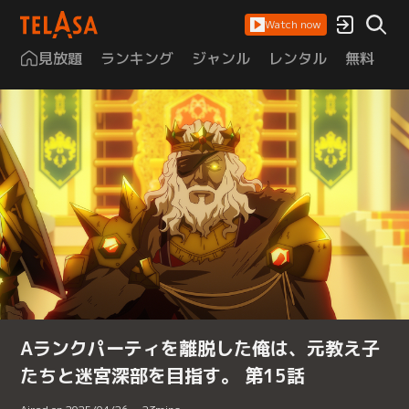
Watch now
見放題
ランキング
ジャンル
レンタル
無料
は
Aランクパーティを離脱した俺は、元教え子
たちと迷宮深部を目指す。 第15話