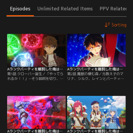
Episodes
Unlimited Related Items
PPV Related I
Sorting
Aランクパーティを離脱した俺は、元教え子たちと迷宮深部を目指す。 第01話
Aランクパーティを離脱した俺は、元教え子たちと迷宮深部を目指す。 第02話
第1話 クローバー誕生／「やってら
第2話 魔獣の棲む森／元教え子のマ
れるか！！」--そう啖呵を切り、赤
リナ、シルク、レインとパーティ
魔道士のユークは冒険都市フィニス
「クローバー」を結成したユーク。
で活動するAランクパーティ「サン
リーダーとなった彼は、クエスト成
ダーパイク」から脱退した。アイテ
功と、新パーティの門出を祝ってい
ムや魔法を駆使してパーティの戦闘
た。さらにクエストの様子がキャメ
を様々な面からサポートしてきたユ
ラット君を通して配信されており、
ークだが、他のメンバーから一向に
一躍注目のパーティとして取り上げ
その努力が認められず、ついに堪忍
られる。メンバーのさらなる成長を
袋の緒が切れたのだ。新しいパーテ
願うユークは、冒険者ギルドのママ
ィ探しをはじめた…。
ルから勧められ…。
Aランクパーティを離脱した俺は、元教え子たちと迷宮深部を目指す。 第03話
Aランクパーティを離脱した俺は、元教え子たちと迷宮深部を目指す。 第04話