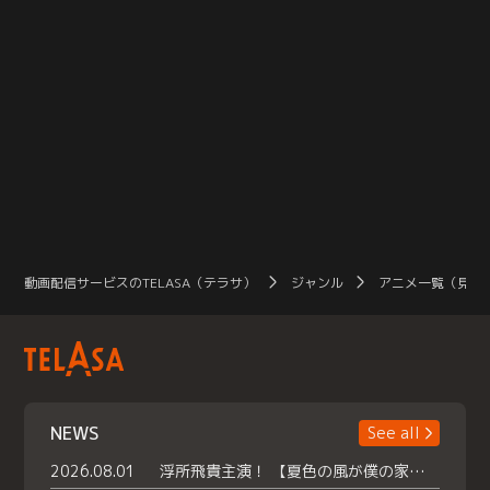
動画配信サービスのTELASA（テラサ）
ジャンル
アニメ一覧（見放
NEWS
See all
2026.08.01
浮所飛貴主演！ 【夏色の風が僕の家にやってきた】 本日よりテラサで独占配信スタート！