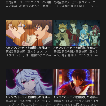
第3話 オーバーフロウ／ユークが独
第4話 影の人（シャドウストーカ
自に開発した魔法によって、魔獣ザ
ー）／老舗の武具工房「アーシー
ルナグの討伐に成功した「クローバ
ズ」からの指名依頼を受けた「クロ
ー」。Bランク程度の高難度クエス
ーバー」は、「アーシーズ」から提
トにDランクパーティが挑み、さら
供された新作装備をプロモーション
にそのクエストを成功させたこと
する役割を兼ね、アイオーン遺跡迷
は、配信を通じて大きな話題とな
宮へ向かう。今回のクエストは、遺
る。その後、冒険者ギルドを管轄す
跡迷宮の地下第四階層にあるアウ＝
るギルドマスター・ベンウッドから
ドレッド廃棄都市迷宮の入口に到達
呼び出しを受けたユークたちは、パ
すること。そんな「クローバー」の
ーティのCランク昇格と…。
前に、ダークエルフのシルクと…。
Aランクパーティを離脱した俺は、元教え子たちと迷宮深部を目指す。 第05話
Aランクパーティを離脱した俺は、元教え子たちと迷宮深部を目指す。 第06話
第5話 国選依頼（ミッション）／
第6話 無色の闇／国選依頼（ミッシ
「クローバー」は、複数のクエスト
ョン）を引き受け、Cランクパーテ
で得た報酬を元手にして、パーティ
ィながら「無色の闇」の調査を行う
の拠点となるマイホームを探してい
ことになった「クローバー」。新た
た。不動産屋の紹介でいくつかの物
にパーティへ加入した猫人族のネネ
件を内見し、ユークたちは2階建て
を引き連れ、ついに「無色の闇」へ
のアパートメントを購入すること
と足を踏み入れる。キャメラット君
に。その頃、ユークが離脱したAラ
で生配信しながら、ときにモンスタ
ンクパーティ「サンダーパイク」
ーにも対処しつつ慎重に進んでいく
は、度重なるクエストの失敗でラン
「クローバー」。第二階層に続く階
ク降格の危機に立たされていた。
段まで調査が完了し…。
Aランクパーティを離脱した俺は、元教え子たちと迷宮深部を目指す。 第07話
Aランクパーティを離脱した俺は、元教え子たちと迷宮深部を目指す。 第08話
第7話 青白き不死者王（ノーライフ
第8話 かつて友であったもの／「サ
キング）／「クローバー」は、第三
ンダーパイク」に囚われていたもの