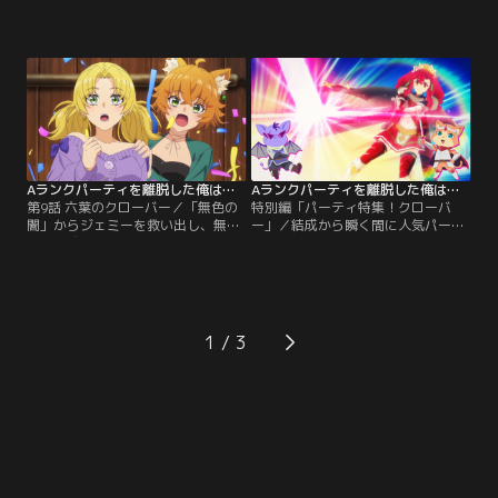
階層の階段入口までの到達を目指
の、ダンジョンから 即時退去可能な
し、「無色の闇」へのセカンドアタ
「スクロールオブイグジット」を使
ックを開始する。第二階層の階段を
い、なんとか「無色の闇」から脱出
降りたところ、なぜか現れたのは青
した「クローバー」一行。だが、
空と広大な草原。そこにある一軒家
「サンダーパイク」のメンバーであ
を訪ねると、怪しげな老婆が出てき
るジェミーが、ユークに対して強い
た。すると突如として日が沈み、姿
後悔の念を持っていたことを知る。
を変えた老婆に動揺するユークた
「無色の闇」に残ったジェミーを助
ち。一時撤退を余儀なくされた…。
けるため、ユークは…。
Aランクパーティを離脱した俺は、元教え子たちと迷宮深部を目指す。 第09話
Aランクパーティを離脱した俺は、元教え子たちと迷宮深部を目指す。 総集編
第9話 六葉のクローバー／「無色の
特別編「パーティ特集！クローバ
闇」からジェミーを救い出し、無事
ー」／結成から瞬く間に人気パーテ
脱出に成功した「クローバー」の
ィの仲間入りを果たした「クローバ
面々。封印された「無色の闇」に入
ー」。今回はそんな彼らの大躍進の
ったペナルティで、1ヶ月間の活動
ヒミツを探るべく、冒険配信でおな
停止やスコア減点などの処分を受け
じみのショウとガトーが徹底解説！
ることに。一方で、ネネが正式にパ
「クローバー」のこれまでの冒険の
ーティに加入し、1年間の冒険者資
軌跡を、本人たちのコメントととも
1
格停止処分を受けることになったジ
に振り返る特別編。メンバーの得意
ェミーもメンバーに迎え入れるべ
な戦術から、普段は見ることのでき
く、歓迎会を開く。
ない素顔まで、まるっとお届け！