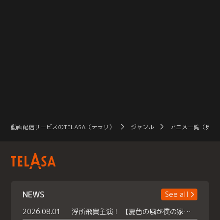
動画配信サービスのTELASA（テラサ）
ジャンル
アニメ一覧（見放
NEWS
See all
2026.08.01
浮所飛貴主演！ 【夏色の風が僕の家にやってきた】 本日よりテラサで独占配信スタート！