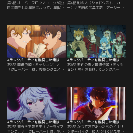
第3話 オーバーフロウ／ユークが独
第4話 影の人（シャドウストーカ
自に開発した魔法によって、魔獣ザ
ー）／老舗の武具工房「アーシー
ルナグの討伐に成功した「クローバ
ズ」からの指名依頼を受けた「クロ
ー」。Bランク程度の高難度クエス
ーバー」は、「アーシーズ」から提
トにDランクパーティが挑み、さら
供された新作装備をプロモーション
にそのクエストを成功させたこと
する役割を兼ね、アイオーン遺跡迷
は、配信を通じて大きな話題とな
宮へ向かう。今回のクエストは、遺
る。その後、冒険者ギルドを管轄す
跡迷宮の地下第四階層にあるアウ＝
るギルドマスター・ベンウッドから
ドレッド廃棄都市迷宮の入口に到達
呼び出しを受けたユークたちは、パ
すること。そんな「クローバー」の
ーティのCランク昇格と…。
前に、ダークエルフのシルクと…。
Aランクパーティを離脱した俺は、元教え子たちと迷宮深部を目指す。 第05話
Aランクパーティを離脱した俺は、元教え子たちと迷宮深部を目指す。 第06話
第5話 国選依頼（ミッション）／
第6話 無色の闇／国選依頼（ミッシ
「クローバー」は、複数のクエスト
ョン）を引き受け、Cランクパーテ
で得た報酬を元手にして、パーティ
ィながら「無色の闇」の調査を行う
の拠点となるマイホームを探してい
ことになった「クローバー」。新た
た。不動産屋の紹介でいくつかの物
にパーティへ加入した猫人族のネネ
件を内見し、ユークたちは2階建て
を引き連れ、ついに「無色の闇」へ
のアパートメントを購入すること
と足を踏み入れる。キャメラット君
に。その頃、ユークが離脱したAラ
で生配信しながら、ときにモンスタ
ンクパーティ「サンダーパイク」
ーにも対処しつつ慎重に進んでいく
は、度重なるクエストの失敗でラン
「クローバー」。第二階層に続く階
ク降格の危機に立たされていた。
段まで調査が完了し…。
Aランクパーティを離脱した俺は、元教え子たちと迷宮深部を目指す。 第07話
Aランクパーティを離脱した俺は、元教え子たちと迷宮深部を目指す。 第08話
第7話 青白き不死者王（ノーライフ
第8話 かつて友であったもの／「サ
キング）／「クローバー」は、第三
ンダーパイク」に囚われていたもの