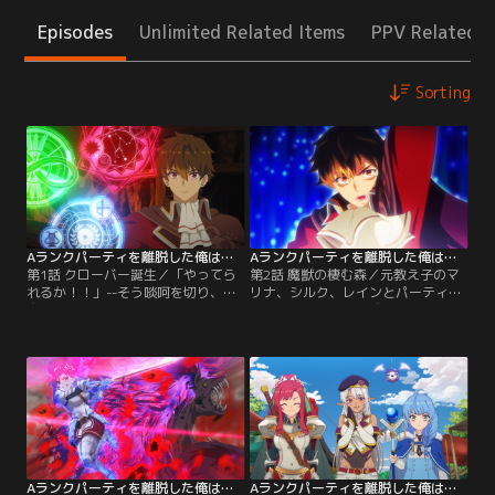
Episodes
Unlimited Related Items
PPV Related I
Sorting
Aランクパーティを離脱した俺は、元教え子たちと迷宮深部を目指す。 第01話
Aランクパーティを離脱した俺は、元教え子たちと迷宮深部を目指す。 第02話
第1話 クローバー誕生／「やってら
第2話 魔獣の棲む森／元教え子のマ
れるか！！」--そう啖呵を切り、赤
リナ、シルク、レインとパーティ
魔道士のユークは冒険都市フィニス
「クローバー」を結成したユーク。
で活動するAランクパーティ「サン
リーダーとなった彼は、クエスト成
ダーパイク」から脱退した。アイテ
功と、新パーティの門出を祝ってい
ムや魔法を駆使してパーティの戦闘
た。さらにクエストの様子がキャメ
を様々な面からサポートしてきたユ
ラット君を通して配信されており、
ークだが、他のメンバーから一向に
一躍注目のパーティとして取り上げ
その努力が認められず、ついに堪忍
られる。メンバーのさらなる成長を
袋の緒が切れたのだ。新しいパーテ
願うユークは、冒険者ギルドのママ
ィ探しをはじめた…。
ルから勧められ…。
Aランクパーティを離脱した俺は、元教え子たちと迷宮深部を目指す。 第03話
Aランクパーティを離脱した俺は、元教え子たちと迷宮深部を目指す。 第04話