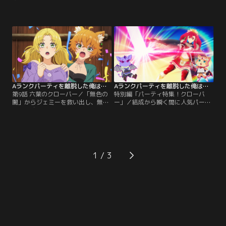
階層の階段入口までの到達を目指
の、ダンジョンから 即時退去可能な
し、「無色の闇」へのセカンドアタ
「スクロールオブイグジット」を使
ックを開始する。第二階層の階段を
い、なんとか「無色の闇」から脱出
降りたところ、なぜか現れたのは青
した「クローバー」一行。だが、
空と広大な草原。そこにある一軒家
「サンダーパイク」のメンバーであ
を訪ねると、怪しげな老婆が出てき
るジェミーが、ユークに対して強い
た。すると突如として日が沈み、姿
後悔の念を持っていたことを知る。
を変えた老婆に動揺するユークた
「無色の闇」に残ったジェミーを助
ち。一時撤退を余儀なくされた…。
けるため、ユークは…。
Aランクパーティを離脱した俺は、元教え子たちと迷宮深部を目指す。 第09話
Aランクパーティを離脱した俺は、元教え子たちと迷宮深部を目指す。 総集編
第9話 六葉のクローバー／「無色の
特別編「パーティ特集！クローバ
闇」からジェミーを救い出し、無事
ー」／結成から瞬く間に人気パーテ
脱出に成功した「クローバー」の
ィの仲間入りを果たした「クローバ
面々。封印された「無色の闇」に入
ー」。今回はそんな彼らの大躍進の
ったペナルティで、1ヶ月間の活動
ヒミツを探るべく、冒険配信でおな
停止やスコア減点などの処分を受け
じみのショウとガトーが徹底解説！
ることに。一方で、ネネが正式にパ
「クローバー」のこれまでの冒険の
ーティに加入し、1年間の冒険者資
軌跡を、本人たちのコメントととも
1
格停止処分を受けることになったジ
に振り返る特別編。メンバーの得意
ェミーもメンバーに迎え入れるべ
な戦術から、普段は見ることのでき
く、歓迎会を開く。
ない素顔まで、まるっとお届け！