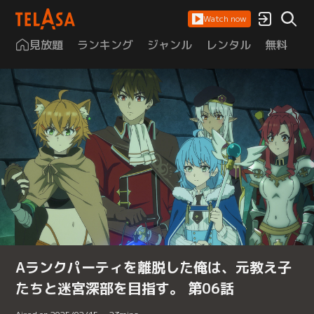
Watch now
見放題
ランキング
ジャンル
レンタル
無料
は
Aランクパーティを離脱した俺は、元教え子
たちと迷宮深部を目指す。 第06話