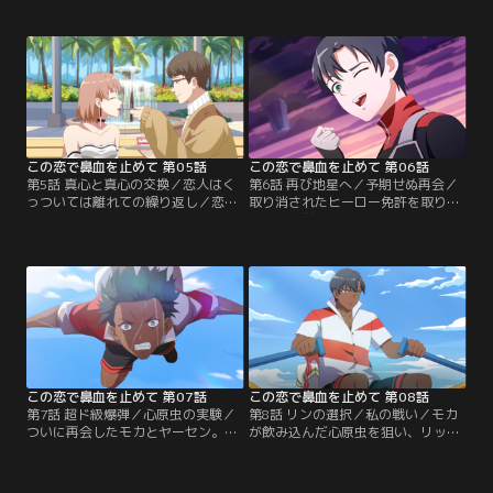
ス・ワンは、生命の意義を探し求め
うモカとヤーセン。積極的に仲を進
る長寿星人と共にその答えを求め、
展させようとするモカだったが、仕
人生の成功者に会いに行くことにす
事に身が入らず結果を出せないヤー
る。たくさんの成功者たちに話を聞
センは、モカの事を遠ざけようとす
くがなかなか答えが得られないモカ
る。そこに、人生の意義を求める長
たち。偶然目にした広告に誘われて
寿星人が訪れる。今度こそ生命の意
「天才ゼミナール」を訪れると…。
義を見つけるため…。
この恋で鼻血を止めて 第05話
この恋で鼻血を止めて 第06話
第5話 真心と真心の交換／恋人はく
第6話 再び地星へ／予期せぬ再会／
っついては離れての繰り返し／恋愛
取り消されたヒーロー免許を取り戻
星に咲く花が作り出す愛の幻想にと
すため、厳しい試験に挑むヤーセ
らわれたモカを救うべく、ヤーセン
ン。数々の困難に懸命に立ち向か
は再び幻想の中に飛び込む。幻想の
い、何とか合格できるかのように見
イケメンライバル達を出し抜き、モ
えたが、試験の最中で仕掛けられた
カの気に入るような行動を取ろうと
罠にはまってしまい、絶体絶命に。
するヤーセン。しかし、そのすべて
一方、ヤーセンに置いていかれ、退
が裏目にでてしまう。イケメン達に
屈で虫の息だったモカは、何故か絶
溺愛され、元の生活に戻りたくない
好調になっていた。一体モカの体に
モカを前に…。
何が起こっているのか…。
この恋で鼻血を止めて 第07話
この恋で鼻血を止めて 第08話
第7話 超ド級爆弾／心原虫の実験／
第8話 リンの選択／私の戦い／モカ
ついに再会したモカとヤーセン。し
が飲み込んだ心原虫を狙い、リッ
かし、出会ったのも束の間、ホンホ
チ・マンとその部下はモカに襲い掛
ンと共に探していた独立系ヒーロー
かる。超能力で対抗するモカだった
がモカ達であることにヤーセンは気
が、やがて体力も尽きて気を失って