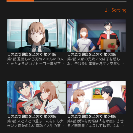
Sorting
この恋で鼻血を止めて 第01話
この恋で鼻血を止めて 第02話
第1話 退屈したら死ぬ／あんたの人
第2話 人類の完敗／父は子を慈し
生をちょうだい／ヒーロー達が平和
み、子は父に孝養を尽す／突然やる
を守るため戦う中、OLのモカは退屈
気を出して仕事に取り組むようにな
な毎日を過ごしていた。ある日、い
ったモカ。家でも怠けず仕事をする
つも通り仕事をしていると、モカは
姿勢に、ヤーセンは違和感を覚え
戦闘に巻き込まれ爆弾の餌食になり
る。心原虫がなにか関係しているの
そうに。そこへ宇宙ヒーロー・ヤー
ではと怪しんだヤーセンは、夜中に
センが現れ、間一髪の所で助けられ
モカの寝室に侵入し調査をすること
る。しかし、突如ヤーセンのネック
に。しかし、途中で目を覚ましたモ
レスから緑色の光が出現、モカの体
カと取っ組み合いに。
内に入りこむ。
この恋で鼻血を止めて 第03話
この恋で鼻血を止めて 第04話
第3話 人と人との差はこんなにも大
第4話 曖昧な関係は人を卑屈にさせ
きい／奇跡のない奇跡／人生の意義
る／恋愛星／キスして以来、なにか
を見出せなくなったモカとウィル
につけてお互いの事を意識してしま