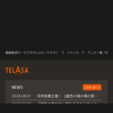
動画配信サービスのTELASA（テラサ）
ジャンル
アニメ一覧（見放
NEWS
See all
2026.08.01
浮所飛貴主演！ 【夏色の風が僕の家にやってきた】 本日よりテラサで独占配信スタート！
2026.07.18
『夏色の雲が恋と嵐をまきおこす』スペシャルメイキング 【Part1】2026年７月18日（土）23時30分～配信スタート！話題のシーンの裏側を大公開！豪華キャスト大集合！ 『武宮家 真夏の家族会議』開催！
2026.07.15
救命医・遥（今田）の《心揺さぶる過去》や、 麻酔科医・権野（船越英一郎）の《謎多きプライベート》など… 《知られざるエピソード》を独占配信！