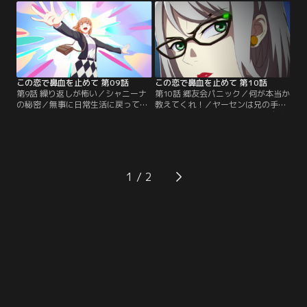
づく。さらに、以前出会った女強
しまう。リッチ・マンがモカの体か
盗・シャニーナが再び現れると、モ
ら心原虫を取り出そうと試みたその
カは超能力を発揮して戦い始める。
瞬間、モカを守るため、リンがリッ
目の前の光景にヤーセンは愕然とし
チ・マンの前に立ちはだかる。
てしまい……
この恋で鼻血を止めて 第09話
この恋で鼻血を止めて 第10話
第9話 繰り返しが怖い／シャニーナ
第10話 郷友会パニック／何が本当か
の秘密／無事に日常生活に戻ってき
教えてくれ！／ヤーセンは兄の手が
たモカとヤーセン。しかし、超能力
かりを探すため、シャニーナは自身
に目覚めたモカはヤーセンとヒーロ
の記憶を取り戻すため、2人はモカ
ー活動をする中で、同じことの繰り
を残し郷友会に侵入する。しかし、
返しに退屈さを感じ始めていた。そ
ヤーセンの前には郷友会会長のレン
んな時、ヤーセンの兄・ユウが銀河
が、シャニーナの前にはカウンセラ
ヒーロー事務所の創立者だと知った
ーのイーコンが立ちふさがる。戦い
1
モカは、相当なお金持ちなのではな
が始まり、シャニーナが優勢に戦況
いかと推察する。
を運ぶも、イーコンの恐るべき能力
が明らかになり……。