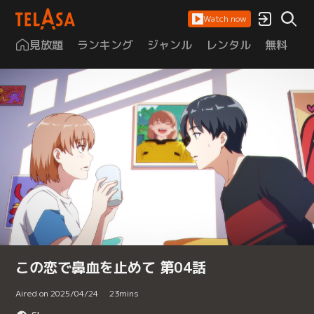
Watch now
見放題
ランキング
ジャンル
レンタル
無料
は
この恋で鼻血を止めて 第04話
Aired on 2025/04/24
23
mins