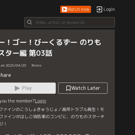
Watch now
Login
ー！ゴー！びーくるずー のりも
スター編 第03話
d on 2025/04/20
3
mins
Share
Play
Watch Later
 you the member?
Login
 ファインのこうしょきゅうじょ／高所トラブル発生！モ
ファインがはしご消防車のコンビに、のりものスターチ
ジ！