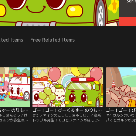
Seri
ated Items
Free Related Items
ゴー！ゴー！びーくるずー のりものスター編 第02話
ゴー！ゴー！びーくるずー のりものスター編 第03話
きゅうはんそう／け
＃3 ファインのこうしょきゅうじょ／高所
＃4 ガルンのい
ュルンが救急車の
トラブル発生！モコとファインがはしご消
パオとガルンが現
ーチェンジ！
防車のコンビに、のりものスターチェン
ターチェンジ！
ジ！