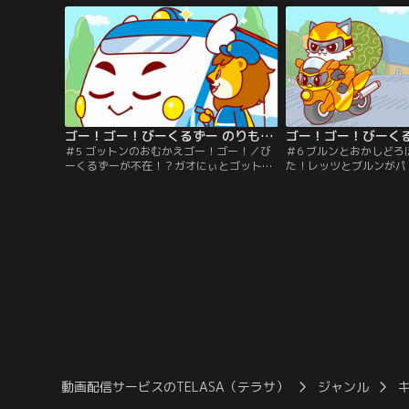
ゴー！ゴー！びーくるずー のりものスター編 第05話
＃5 ゴットンのおむかえゴー！ゴー！／び
＃6 ブルンとおかしど
ーくるずーが不在！？ガオにぃとゴットン
た！レッツとブルンがパ
が迎えに行くよ！ゴットントーン！
ンビに、のりものスター
動画配信サービスのTELASA（テラサ）
ジャンル