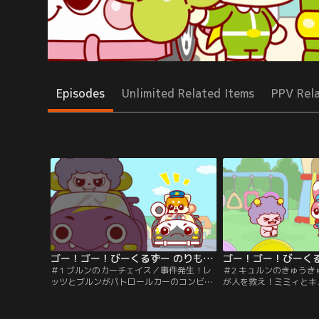
Episodes
Unlimited Related Items
PPV Rel
ゴー！ゴー！びーくるずー のりものスター編 第01話
＃1 ブルンのカーチェイス／事件発生！レ
＃2 キュルンのきゅう
ッツとブルンがパトロールカーのコンビ
が人を救え！ミミィとキ
に、のりものスターチェンジ！！
コンビに、のりものスタ