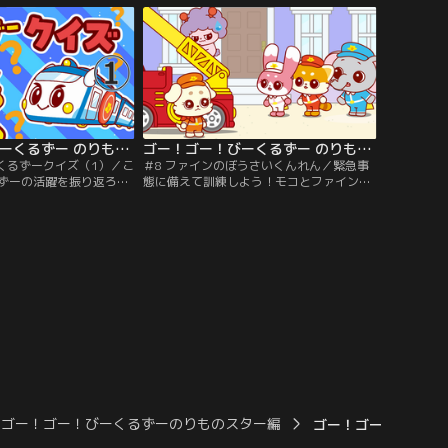
ゴー！ゴー！びーくるずー のりものスター編 総集編（2）
ゴー！ゴー！びーくるずー のりものスター編 第08話
ーくるずークイズ（1）／こ
＃8 ファインのぼうさいくんれん／緊急事
ずーの活躍を振り返ろ
態に備えて訓練しよう！モコとファインが
つクイズに正解できるか
はしご消防車のコンビに、のりものスター
チェンジ！
ゴー！ゴー！びーくるずーのりものスター編
ゴー！ゴー！びーくる