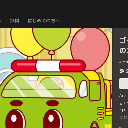
ル
無料
はじめての方へ
ゴ
の
Aire
Are
＃3
コと
ェン