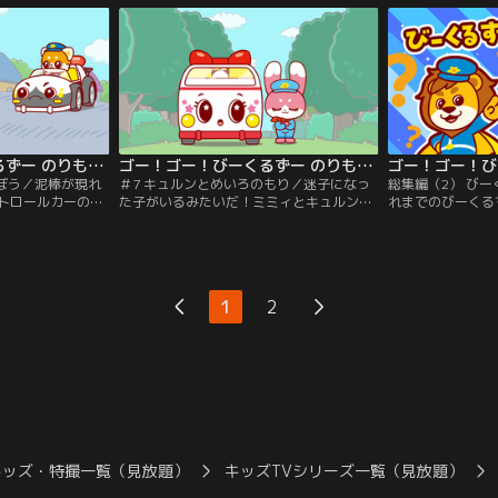
ゴー！ゴー！びーくるずー のりものスター編 第06話
ゴー！ゴー！びーくるずー のりものスター編 第07話
ろぼう／泥棒が現れ
＃7 キュルンとめいろのもり／迷子になっ
総集編（2） び
トロールカーのコ
た子がいるみたいだ！ミミィとキュルンが
れまでのびーくる
チェンジ！！
救急車のコンビに、のりものスターチェン
う！みんなはいく
ジ！
な？
1
2
キッズ・特撮一覧（見放題）
キッズTVシリーズ一覧（見放題）