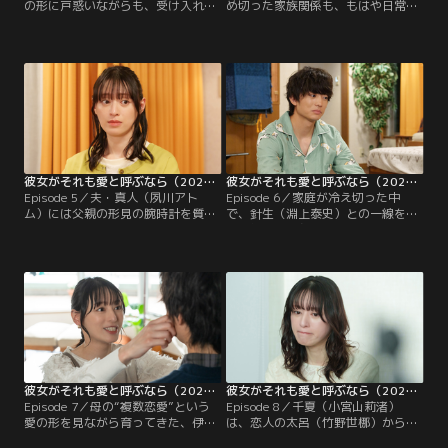
の形に戸惑いながらも、受け入れよ
め切った家族関係も、もはや日常と
うと葛藤する氷雨（伊藤健太郎）。
なっていた主婦の絹香（徳永え
ある日、氷雨の不在時に彼の母・鈴
り）。ある日、パート先に現れた女
子（黒沢あすか）が突然、伊麻の家
性から、9年にわたり夫と不倫関係
を訪れる。鈴子は、3人の恋人と同
を続けていることを告げられる。彼
居する伊麻の暮らしに驚き、非難す
女は、動揺しながらも、怒りがわか
る。さらに伊麻に娘がいることを知
ない自分にどこか戸惑いも感じてい
り、「そんな環境で育つ子供がかわ
た。そんな中、絹香は友人である伊
いそうだ」と責め立てる。
麻（栗山千明）に…
彼女がそれも愛と呼ぶなら（2025/05/01放送分）第05話
彼女がそれも愛と呼ぶなら（2025/05/08放送分）第06話
Episode 5／夫・真人（夙川アト
Episode 6／家庭が冷え切った中
ム）には父親の形見の腕時計を質に
で、針生（淵上泰史）との一線を越
入れられ、唯一心を許せる相手だっ
えた絹香（徳永えり）。彼女は、伊
た針生（淵上泰史）とは過ちを犯す
麻（栗山千明）と過ごす時間で、自
寸前でキスを拒否され、失意の中に
分の本当の気持ちに向き合おうとし
いた絹香（徳永えり）。我慢の限界
ていた。そして、ついに夫・真人
を迎えた彼女は自宅を飛び出し、伊
（夙川アトム）に対して、藍子（西
麻（栗山千明）が暮らすマンション
原亜希）との不倫関係もやめなくて
に身を寄せることに。
いい、私も自由に生きる、お互いに
やりたいことを認めようと…
彼女がそれも愛と呼ぶなら（2025/05/15放送分）第07話
彼女がそれも愛と呼ぶなら（2025/05/22放送分）第08話
Episode 7／母の“複数恋愛”という
Episode 8／千夏（小宮山莉渚）
愛の形を見ながら育ってきた、伊麻
は、恋人の太呂（竹野世梛）からの
（栗山千明）の娘・千夏（小宮山莉
エスカレートする性的な要求や束縛