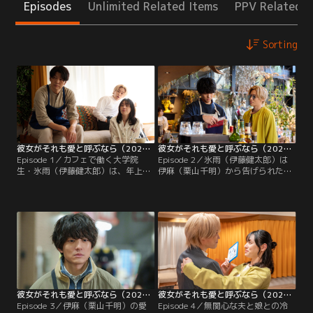
Episodes
Unlimited Related Items
PPV Related I
Sorting
彼女がそれも愛と呼ぶなら（2025/04/03放送分）第01話
彼女がそれも愛と呼ぶなら（2025/04/10放送分）第02話
Episode 1／カフェで働く大学院
Episode 2／氷雨（伊藤健太郎）は
生・氷雨（伊藤健太郎）は、年上の
伊麻（栗山千明）から告げられた
常連客・伊麻（栗山千明）に惹かれ
「他にも恋人がいる」という事実に
ていた。ある日、氷雨は彼女から
戸惑いながらも、伊麻と二人の恋人
「モンブラン食べに行くけど…氷雨
である亜夫（千賀健永）や到（丸山
くんもどう？」と声をかけられる
智己）たちと一緒に暮らし始めるこ
が、きっと社交辞令だと流してしま
とを決意する。しかし、氷雨は伊麻
う。結局伊麻がケーキ屋に行くと言
の部屋で男性物のボクサーパンツを
っていた時間にはアルバイトが入っ
見つけ…
てしまったが、その夜…
彼女がそれも愛と呼ぶなら（2025/04/17放送分）第03話
彼女がそれも愛と呼ぶなら（2025/04/24放送分）第04話
Episode 3／伊麻（栗山千明）の愛
Episode 4／無関心な夫と娘との冷