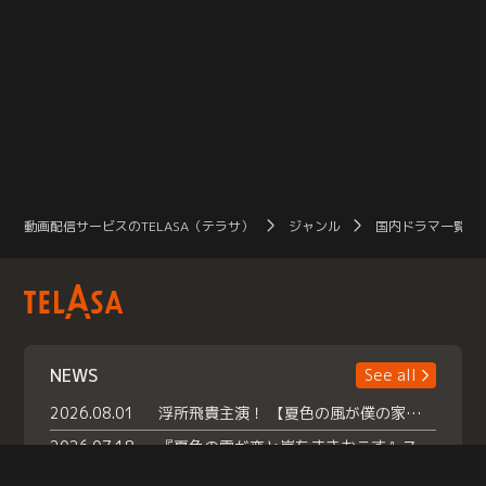
動画配信サービスのTELASA（テラサ）
ジャンル
国内ドラマ一覧（
NEWS
See all
2026.08.01
浮所飛貴主演！ 【夏色の風が僕の家にやってきた】 本日よりテラサで独占配信スタート！
2026.07.18
『夏色の雲が恋と嵐をまきおこす』スペシャルメイキング 【Part1】2026年７月18日（土）23時30分～配信スタート！話題のシーンの裏側を大公開！豪華キャスト大集合！ 『武宮家 真夏の家族会議』開催！
2026.07.15
救命医・遥（今田）の《心揺さぶる過去》や、 麻酔科医・権野（船越英一郎）の《謎多きプライベート》など… 《知られざるエピソード》を独占配信！