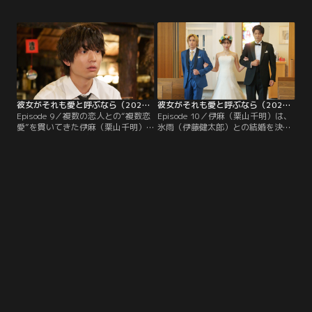
渚）。彼女自身は「愛」についてま
に追い詰められていた。限界に達し
だ深く実感できずにいた。そんな千
た千夏は線路に飛び込みかけたとこ
夏は、初めての恋人・太呂（竹野世
ろを警察に保護される。知らせを受
梛）からの執着心に、戸惑いを覚え
けた母・伊麻（栗山千明）は警察に
はじめる。ある日、公園のトイレで
駆けつけ優しく受け止めようとする
太呂に無理やり迫られた千夏は恐怖
が、千夏は「ママに相談しても意味
を感じるが…
がないよ…」と心を閉ざす。
彼女がそれも愛と呼ぶなら（2025/05/29放送分）第09話
彼女がそれも愛と呼ぶなら（2025/06/05放送分）第10話（最終話）
Episode 9／複数の恋人との“複数恋
Episode 10／伊麻（栗山千明）は、
愛”を貫いてきた伊麻（栗山千明）
氷雨（伊藤健太郎）との結婚を決
は、氷雨（伊藤健太郎）からのプロ
め、穏やかな日々を過ごし、式や入
ポーズを受ける。一方、到（丸山智
籍の準備を進める。伊麻は、絹香
己）と亜夫（千賀健永）の人生にも
（徳永えり）との会話で結婚の話題
転機が訪れ、彼らの決断を知った伊
になると「愛する人の愛に応える。
麻は自分の選んできた生き方が周囲
それが愛の正解だと思うから。」と
に無理や我慢を強いていたのではな
幸せな想いを語る。そんな中、氷雨
いかと考え始める。
は伊麻のアトリエで“仮面をつけた
自画像”を見つける。