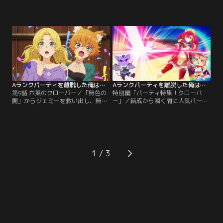
階層の階段入口までの到達を目指
の、ダンジョンから 即時退去可能な
し、「無色の闇」へのセカンドアタ
「スクロールオブイグジット」を使
ックを開始する。第二階層の階段を
い、なんとか「無色の闇」から脱出
降りたところ、なぜか現れたのは青
した「クローバー」一行。だが、
空と広大な草原。そこにある一軒家
「サンダーパイク」のメンバーであ
を訪ねると、怪しげな老婆が出てき
るジェミーが、ユークに対して強い
た。すると突如として日が沈み、姿
後悔の念を持っていたことを知る。
を変えた老婆に動揺するユークた
「無色の闇」に残ったジェミーを助
ち。一時撤退を余儀なくされた…。
けるため、ユークは…。
Aランクパーティを離脱した俺は、元教え子たちと迷宮深部を目指す。 第09話
Aランクパーティを離脱した俺は、元教え子たちと迷宮深部を目指す。 総集編
第9話 六葉のクローバー／「無色の
特別編「パーティ特集！クローバ
闇」からジェミーを救い出し、無事
ー」／結成から瞬く間に人気パーテ
脱出に成功した「クローバー」の
ィの仲間入りを果たした「クローバ
面々。封印された「無色の闇」に入
ー」。今回はそんな彼らの大躍進の
ったペナルティで、1ヶ月間の活動
ヒミツを探るべく、冒険配信でおな
停止やスコア減点などの処分を受け
じみのショウとガトーが徹底解説！
ることに。一方で、ネネが正式にパ
「クローバー」のこれまでの冒険の
ーティに加入し、1年間の冒険者資
軌跡を、本人たちのコメントととも
1
格停止処分を受けることになったジ
に振り返る特別編。メンバーの得意
ェミーもメンバーに迎え入れるべ
な戦術から、普段は見ることのでき
く、歓迎会を開く。
ない素顔まで、まるっとお届け！