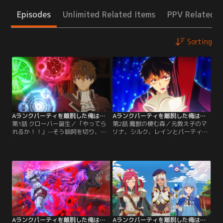
Episodes
Unlimited Related Items
PPV Related I
Sorting
Aランクパーティを離脱した俺は、元教え子たちと迷宮深部を目指す。 第01話
Aランクパーティを離脱した俺は、元教え子たちと迷宮深部を目指す。 第02話
第1話 クローバー誕生／「やってら
第2話 魔獣の棲む森／元教え子のマ
れるか！！」--そう啖呵を切り、赤
リナ、シルク、レインとパーティ
魔道士のユークは冒険都市フィニス
「クローバー」を結成したユーク。
で活動するAランクパーティ「サン
リーダーとなった彼は、クエスト成
ダーパイク」から脱退した。アイテ
功と、新パーティの門出を祝ってい
ムや魔法を駆使してパーティの戦闘
た。さらにクエストの様子がキャメ
を様々な面からサポートしてきたユ
ラット君を通して配信されており、
ークだが、他のメンバーから一向に
一躍注目のパーティとして取り上げ
その努力が認められず、ついに堪忍
られる。メンバーのさらなる成長を
袋の緒が切れたのだ。新しいパーテ
願うユークは、冒険者ギルドのママ
ィ探しをはじめた…。
ルから勧められ…。
Aランクパーティを離脱した俺は、元教え子たちと迷宮深部を目指す。 第03話
Aランクパーティを離脱した俺は、元教え子たちと迷宮深部を目指す。 第04話