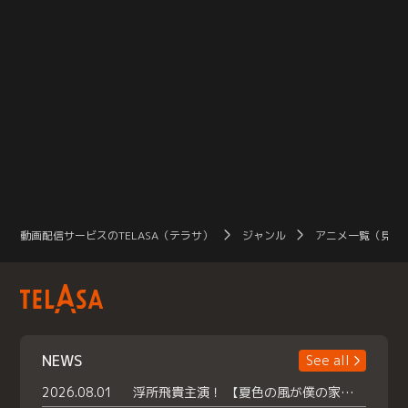
動画配信サービスのTELASA（テラサ）
ジャンル
アニメ一覧（見放
NEWS
See all
2026.08.01
浮所飛貴主演！ 【夏色の風が僕の家にやってきた】 本日よりテラサで独占配信スタート！