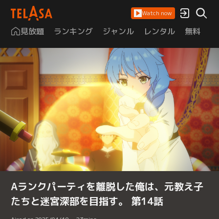
Watch now
見放題
ランキング
ジャンル
レンタル
無料
は
Aランクパーティを離脱した俺は、元教え子
たちと迷宮深部を目指す。 第14話