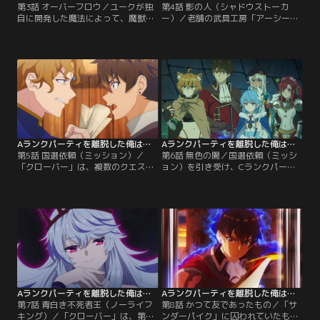
第3話 オーバーフロウ／ユークが独
第4話 影の人（シャドウストーカ
自に開発した魔法によって、魔獣ザ
ー）／老舗の武具工房「アーシー
ルナグの討伐に成功した「クローバ
ズ」からの指名依頼を受けた「クロ
ー」。Bランク程度の高難度クエス
ーバー」は、「アーシーズ」から提
トにDランクパーティが挑み、さら
供された新作装備をプロモーション
にそのクエストを成功させたこと
する役割を兼ね、アイオーン遺跡迷
は、配信を通じて大きな話題とな
宮へ向かう。今回のクエストは、遺
る。その後、冒険者ギルドを管轄す
跡迷宮の地下第四階層にあるアウ＝
るギルドマスター・ベンウッドから
ドレッド廃棄都市迷宮の入口に到達
呼び出しを受けたユークたちは、パ
すること。そんな「クローバー」の
ーティのCランク昇格と…。
前に、ダークエルフのシルクと…。
Aランクパーティを離脱した俺は、元教え子たちと迷宮深部を目指す。 第05話
Aランクパーティを離脱した俺は、元教え子たちと迷宮深部を目指す。 第06話
第5話 国選依頼（ミッション）／
第6話 無色の闇／国選依頼（ミッシ
「クローバー」は、複数のクエスト
ョン）を引き受け、Cランクパーテ
で得た報酬を元手にして、パーティ
ィながら「無色の闇」の調査を行う
の拠点となるマイホームを探してい
ことになった「クローバー」。新た
た。不動産屋の紹介でいくつかの物
にパーティへ加入した猫人族のネネ
件を内見し、ユークたちは2階建て
を引き連れ、ついに「無色の闇」へ
のアパートメントを購入すること
と足を踏み入れる。キャメラット君
に。その頃、ユークが離脱したAラ
で生配信しながら、ときにモンスタ
ンクパーティ「サンダーパイク」
ーにも対処しつつ慎重に進んでいく
は、度重なるクエストの失敗でラン
「クローバー」。第二階層に続く階
ク降格の危機に立たされていた。
段まで調査が完了し…。
Aランクパーティを離脱した俺は、元教え子たちと迷宮深部を目指す。 第07話
Aランクパーティを離脱した俺は、元教え子たちと迷宮深部を目指す。 第08話
第7話 青白き不死者王（ノーライフ
第8話 かつて友であったもの／「サ
キング）／「クローバー」は、第三
ンダーパイク」に囚われていたもの