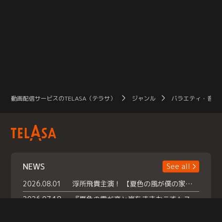
動画配信サービスのTELASA（テラサ）
ジャンル
バラエティ・音楽
NEWS
See all
2026.08.01
浮所飛貴主演！ 【夏色の風が僕の家にやってきた】 本日よりテラサで独占配信スタート！
2026.07.18
『夏色の雲が恋と嵐をまきおこす』スペシャルメイキング 【Part1】2026年７月18日（土）23時30分～配信スタート！話題のシーンの裏側を大公開！豪華キャスト大集合！ 『武宮家 真夏の家族会議』開催！
2026.07.15
救命医・遥（今田）の《心揺さぶる過去》や、 麻酔科医・権野（船越英一郎）の《謎多きプライベート》など… 《知られざるエピソード》を独占配信！