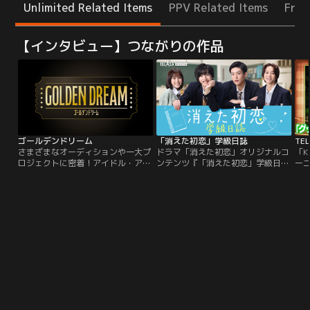
Unlimited Related Items
PPV Related Items
Free
【インタビュー】つながりの作品
ゴールデンドリーム
「消えた初恋」学級日誌
さまざまなオーディションや一大プ
ドラマ「消えた初恋」オリジナルコ
「K
ロジェクトに密着！アイドル・アー
ンテンツ『「消えた初恋」学級日
ー
ティスト・俳優・声優・タレント・
誌』は、11月6日（土）ドラマ放送
俳優
アスリートなど色々なジャンルで次
終了後から配信スタート！道枝駿佑
開催
世代スターが生まれる瞬間を追いか
＆目黒蓮の貴重なインタビューや福
LI
ける！続々と立ち上がる新プロジェ
本莉子、鈴木仁による撮影の裏側紹
Kr
クトにも注目！夢を叶えるために奮
介、メイキング映像などここでしか
の
闘する人々の熱い姿をお届けしま
見られないオリジナル企画が満載！
さ
す。
も