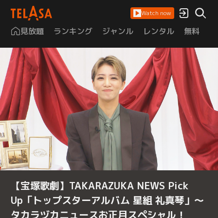
Watch now
見放題
ランキング
ジャンル
レンタル
無料
は
【宝塚歌劇】TAKARAZUKA NEWS Pick
Up「トップスターアルバム 星組 礼真琴」～
タカラヅカニュースお正月スペシャル！