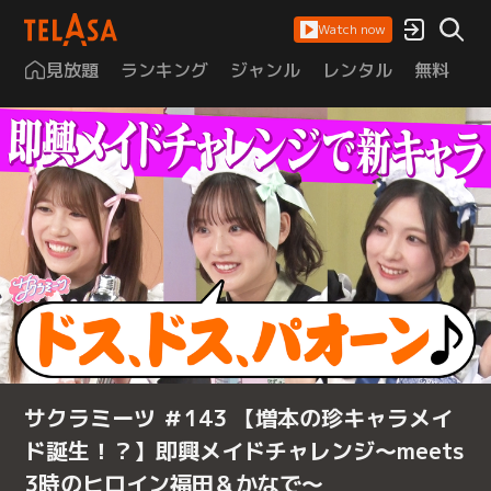
Watch now
見放題
ランキング
ジャンル
レンタル
無料
は
サクラミーツ ＃143 【増本の珍キャラメイ
ド誕生！？】即興メイドチャレンジ～meets
3時のヒロイン福田＆かなで～