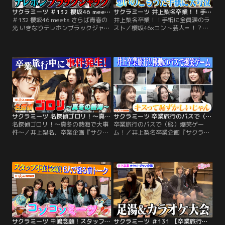
サクラミーツ ＃132 櫻坂46 meets さらば青春の光 いきなりテレホンブラックジャック～新春SP～
サクラミーツ 井上梨名卒業！！手紙に全員涙のラスト
＃132 櫻坂46 meets さらば青春の
井上梨名卒業！！手紙に全員涙のラ
光 いきなりテレホンブラックジャッ
スト／櫻坂46×コント芸人＝！？櫻
ク～新春SP～／櫻坂46×コント芸人
坂46の実験的バラエティー！！ゲス
＝！？櫻坂46の実験的バラエティ
トには個性豊かな人気芸人が登
ー！！ゲストには個性豊かな人気芸
場！！▼井上梨名卒業カウントダウ
人が登場！！▼櫻坂46×さらば青春
ン企画ファイナル！メンバーが井上
の光のコラボゲーム！！大好評企画
とやりたい事を盛り込んだ、笑いあ
に四期生初参戦！！さらば青春の光
り涙ありの1泊2日サクラミーツ卒業
とテレホンブラックジャック！！今
旅行！！レギュラー開始から約2年
回は武元チームと東ブクロチームに
半 ついに今夜、井上がサクラミーツ
分かれ…。
卒業へ…。
サクラミーツ 名探偵ゴロリ！～真冬の熱海で大事件～
サクラミーツ 卒業旅行のバスで（秘）爆笑ゲーム！
名探偵ゴロリ！～真冬の熱海で大事
卒業旅行のバスで（秘）爆笑ゲー
件～／井上梨名、卒業企画『サクラ
ム！／井上梨名卒業企画『サクラミ
ミーツ卒業旅行』！熱海のホテルへ
ーツ卒業旅行』！1泊2日の卒業旅行
到着した6人。浴衣に着替え、夕食
の移動中、バスの中でいろんなゲー
のため移動していると、大広間に誰
ムを実はしてました！ニュアンス揃
かが倒れているのを発見！！近づい
えましょう！やレインボーとやった
てみると、番組スタッフが無惨な姿
料理に合う調味料あてゲーム、2文
にー！？メンバー一同困惑している
字しりとりなどさまざまなゲームで
とそこに「名探偵ゴロリ」が登場！
大盛り上がり！！修学旅行のバスの
突如、事件を解決することに！！
中を思わせる楽しい時間に思わず爆
笑！
サクラミーツ 中嶋念願！スタッフ不在！6人でコソコソミーツin熱海
サクラミーツ ＃131 【卒業旅行】夜のホテルでカラオケ大会！