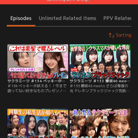
Episodes
Unlimited Related Items
PPV Related I
Sorting
サクラミーツ ＃134 ベッキーが吠える！！今まで語ってない好きなものプレゼン
サクラミーツ ＃133 櫻坂46 meets さらば青春の光 テレホンブラックジャック完結編！！
＃134 ベッキーが吠える！！今まで
＃133 櫻坂46 meets さらば青春の
語ってない好きなものプレゼン／櫻
光 テレホンブラックジャック完結
坂46×コント芸人＝！？櫻坂46の実
編！！／櫻坂46×コント芸人＝！？
験的バラエティー！！ゲストには個
櫻坂46の実験的バラエティー！！ゲ
性豊かな人気芸人が登場！！▼櫻坂
ストには個性豊かな人気芸人が登
46メンバーのバラエティー力を向上
場！！▼櫻坂46×さらば青春の光の
させよう！ということで今回は…あ
コラボゲーム・テレホンブラックジ
まり語ってこなかったけど、実は好
ャック完結編！！
きなものを語るプレゼン大会を開
催！！