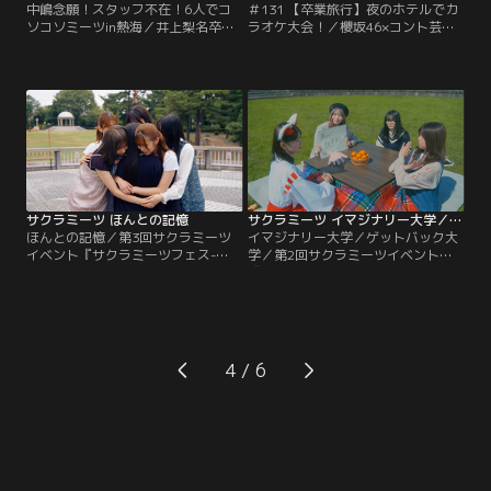
中嶋念願！スタッフ不在！6人でコ
＃131 【卒業旅行】夜のホテルでカ
ソコソミーツin熱海／井上梨名卒業
ラオケ大会！／櫻坂46×コント芸人
企画『サクラミーツ卒業旅行』！1
＝！？櫻坂46の実験的バラエティ
日目の旅行を堪能した6人。中嶋が
ー！！ゲストには個性豊かな人気芸
前からずっとやりたいと言ってい
人が登場！！▼井上梨名卒業カウン
た“コソコソミーツ”を卒業旅行で特
トダウン企画第3弾！今回は…メン
別開催！『もし男性だったら何部に
バーが井上とやりたい事を盛り込ん
入る？』『もし男性だったらミーツ
だ、笑いあり涙ありの1泊2日サクラ
メンバーの中で誰を選ぶ？』など妄
ミーツ卒業旅行！！旅行といえば、
想トークがノンストップ！
楽しみなのが宿泊先。
サクラミーツ ほんとの記憶
サクラミーツ イマジナリー大学／ゲットバック大学
ほんとの記憶／第3回サクラミーツ
イマジナリー大学／ゲットバック大
イベント『サクラミーツフェス-
学／第2回サクラミーツイベント
Challengeeeeeers-』ショートドラ
『Trick or Laugh！サクラミーツ文
マを公開！！今回、増本が初めての
化祭』ショートドラマを公開！！第
ドラマ脚本を執筆！三期生の谷口、
1回に続き、男性ブランコ・平井ま
中嶋を加えた今作。メンバーそれぞ
さあきさんが脚本を担当！！今回は
れの性格を意識して配役を考えたと
大学を舞台に、不思議な世界観＆4
いう増本のこだわりが！！“記憶”を
人のコスチュームやキャラクターも
4
めぐる、少女たちの不思議な物語。
魅力満点の作品に！大沼の個性的な
キャラクターや増本のマイペースな
雰囲気…。