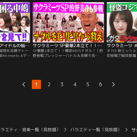
ワンクイズ」を出
る「オンリーワンクイズ」を出題し、メン
ント！！ 新メン
確かめる新企画！
バーとの絆を確かめる新企画！▽小島が好
挑戦！ しずるワ
の失敗は？
きなお寿司のネタ第2位は？▽山下がある
挑むも、過去最多
人に頼んだ意外なお土産は？
戦！？
サクラミーツ ＃156 アイドルの悩み＆疑問を赤裸々トーク！！放課後トーク～櫻坂46 meets Aマッソ加納＆3時のヒロイン福田～
サクラミーツ SP豪華2本立て！！櫻坂46VSナダル！！的野参戦プレッシャーバトル＆赤裸々告白！！放課後トーク
＆疑問を赤裸々トー
SP豪華2本立て！！櫻坂46VSナダル！！的
＃155 新ミッシ
6 meets Aマ
野参戦プレッシャーバトル＆赤裸々告
初参戦で秘技披露
福田～／櫻坂46×
白！！放課後トーク／今回は特別編、サク
人＝！？櫻坂46
6の実験的バラエテ
ラミーツSP！！▽的野美青参戦！！新企画
ゲストには個性豊
豊かな人気芸人が
プレッシャーミーツ！！ナダルをビリビリ
▼真空ジェシカ・
ッソ加納＆3時のヒ
から回避するため、櫻坂46メンバーが体当
ッシブル！！ wi
ク！！学校の放課
たりで様々な競技に挑む！賞金欲しさにナ
ンバー・小島が加
1
2
3
4
5
6
を持ち寄って議論
ダルが思わず櫻坂46にブチ切れ！？
挑戦！！
バラエティ・音楽一覧（見放題）
バラエティ一覧（見放題）
サ