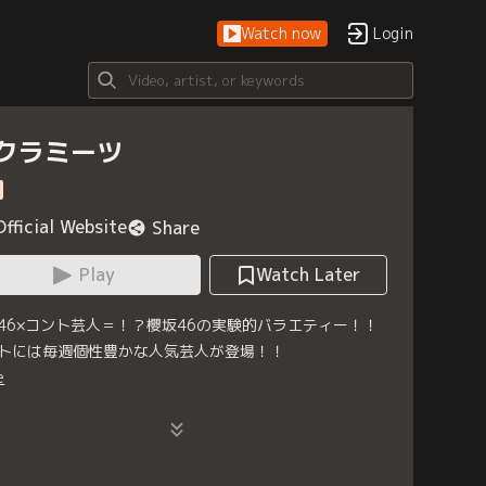
Watch now
Login
クラミーツ
Official Website
Share
Play
Watch Later
46×コント芸人＝！？櫻坂46の実験的バラエティー！！
トには毎週個性豊かな人気芸人が登場！！
e