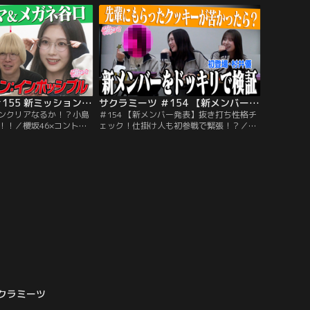
バー小島凪紗がコントに初
ト・山添寛×櫻坂46の大好評企画『ミーツ
ールド全開の青春コントに
ダービー』！！様々な行動をレースに見立
のセリフ量に一同大苦
てその順位を予想する大人気企画！！
サクラミーツ ＃155 新ミッションクリアなるか！？小島初参戦で秘技披露！！
サクラミーツ ＃154 【新メンバー発表】抜き打ち性格チェック！仕掛け人も初参戦で緊張！？
ョンクリアなるか！？小島
＃154 【新メンバー発表】抜き打ち性格チ
！！／櫻坂46×コント芸
ェック！仕掛け人も初参戦で緊張！？／▽
の実験的バラエティー！！
ついに今回、サクラミーツに新メンバーが
かな人気芸人が登場！！
三期生から加入することに！新しく選ばれ
ガク ミッション：インポ
たメンバーは一体どんな人物なのか？同期
thトンツカタン森本 新メ
の谷口＆サクラミーツ初登場・村井優が仕
入早々ミッション企画に
掛け人となってドッキリ検証！★新メンバ
ーはこんな人…以下を検証！！▽同期が証
言！！ 1人でもノンストップで喋り続け
る！？
クラミーツ