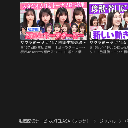
ンリーワンクイズ」を出題し、メンバーと
が正解できる「オンリー
の絆を確かめる新企画！ ▽増本が一瞬だけ
題し、メンバーとの絆を
ハマった鳴き声は？ ▽中嶋が一番好きな山
▽中嶋が一番笑った谷口
下の言い訳は？
サクラミーツ ＃157 四期生初登場！！ミーツダービー～櫻坂46 meets 相席スタート山添～
＃157 四期生初登場！！ミーツダービー～
＃156 アイドルの悩み
櫻坂46 meets 相席スタート山添～／櫻坂
ク！！放課後トーク～櫻坂4
46×コント芸人＝！？櫻坂46の実験的バラ
ッソ加納＆3時のヒロイン
エティー！！ゲストには個性豊かな人気芸
コント芸人＝！？櫻坂4
人が登場！！▼相席スタート・山添寛×櫻
ィー！！ゲストには個性
坂46の大好評企画『ミーツダービー』！！
登場！！▼櫻坂46×Aマ
様々な行動をレースに見立てその順位を予
ロイン福田で放課後トー
想する大人気企画！今回は四期生メンバー
後ノリで聞いてみたい話
がサクラミーツ初登場！！
する人気企画！！
動画配信サービスのTELASA（テラサ）
ジャンル