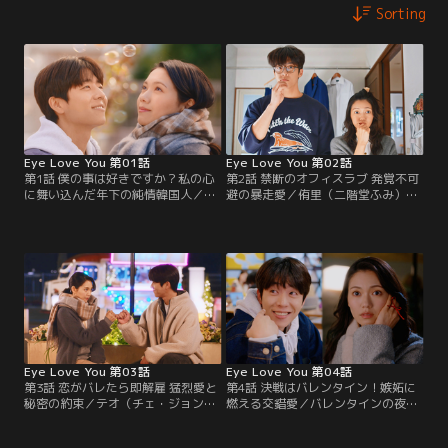
Sorting
Eye Love You 第01話
Eye Love You 第02話
第1話 僕の事は好きですか？私の心
第2話 禁断のオフィスラブ 発覚不可
に舞い込んだ年下の純情韓国人／目
避の暴走愛／侑里（二階堂ふみ）の
を合わせた人の心が読める力のせい
会社にインターンとしてやってきた
で恋を諦めて生きてきた侑里（二階
テオ（チェ・ジョンヒョプ）。公私
堂ふみ）。ある日、料理の配達員・
混同を嫌う花岡（中川大志）に勘繰
テオ（チェ・ジョンヒョプ）と目が
られないよう、侑里はテオにある提
合った侑里に聞こえたのは…。
案をし…。
Eye Love You 第03話
Eye Love You 第04話
第3話 恋がバレたら即解雇 猛烈愛と
第4話 決戦はバレンタイン！嫉妬に
秘密の約束／テオ（チェ・ジョンヒ
燃える交錯愛／バレンタインの夜に
ョプ）の真意が読めず、侑里（二階
テオ（チェ・ジョンヒョプ）とデー
堂ふみ）はパニック状態に。そんな
トが決まり、心躍る侑里（二階堂ふ