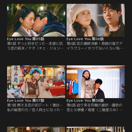
中、「ショコラフェスティバル」へ
み）。ところが、当日に納品トラブ
の出店依頼が舞い込み胸躍る侑里た
ルが発生して、初デートの雲行きが
ちだが…。
怪しくなり…。
Eye Love You 第05話
Eye Love You 第06話
第5話 ずっと好きだった…本音に抗
第6話 恋の最終決断！奇跡の海でア
う恋の結末／テオ（チェ・ジョンヒ
イラブユー／かつてないくらい気ま
ョプ）の心の声を聞き、自分は恋愛
ずい雰囲気になった侑里（二階堂ふ
対象ではないのかと不安になる侑里
み）とテオ（チェ・ジョンヒョ
（二階堂ふみ）。一方、テオも侑里
プ）。そんな中、侑里・テオ・花岡
の特別な存在は花岡（中川大志）だ
（中川大志）で北海道へ出張するこ
と思い…。
とになり…。
Eye Love You 第07話
Eye Love You 第08話
第7話 燃える恋の初デート！激白…
第8話 迫り来る究極の選択…運命の
私の秘密の力／恋人同士になった侑
恋と父娘愛／侑里（二階堂ふみ）の
里（二階堂ふみ）とテオ（チェ・ジ
周りで、テオ（チェ・ジョンヒョ
ョンヒョプ）は、初デートで温泉
プ）の持つ絵本通りのハプニングが
へ。そんな中、侑里の力に気が付い
巻き起こる。侑里と真尋（山下美
た飯山（杉本哲太）は、テオにある
月）は、真相を探るべくテオの部屋