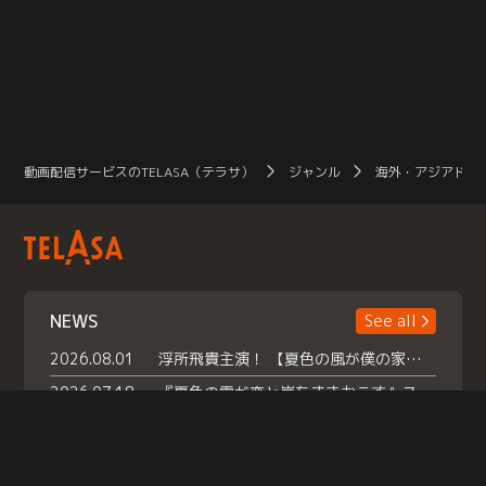
動画配信サービスのTELASA（テラサ）
ジャンル
海外・アジアドラ
NEWS
See all
2026.08.01
浮所飛貴主演！ 【夏色の風が僕の家にやってきた】 本日よりテラサで独占配信スタート！
2026.07.18
『夏色の雲が恋と嵐をまきおこす』スペシャルメイキング 【Part1】2026年７月18日（土）23時30分～配信スタート！話題のシーンの裏側を大公開！豪華キャスト大集合！ 『武宮家 真夏の家族会議』開催！
2026.07.15
救命医・遥（今田）の《心揺さぶる過去》や、 麻酔科医・権野（船越英一郎）の《謎多きプライベート》など… 《知られざるエピソード》を独占配信！