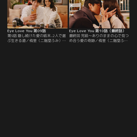
忠告をし…。
に乗り込み…。
Eye Love You 第09話
Eye Love You 第10話（最終話）
第9話 隠し続けた愛の結末..2人で選
最終回 完結～ありのままの心で見つ
ぶ生きる道／侑里（二階堂ふみ）の
め合う愛の奇跡／侑里（二階堂ふ
能力を知るテオ（チェ・ジョンヒョ
み）に別れを告げられたテオ（チ
プ）と2人でのお泊りで向き合う決
ェ・ジョンヒョプ）はある決断を下
意をする侑里。一方、花岡（中川大
す。一方、悲しみを振り払うように
志）を訪ねてきたハナ（玄理）は侑
仕事をする侑里を、花岡（中川大
里を見て…。
志）たちは心配して…。