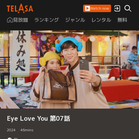
Watch now
見放題
ランキング
ジャンル
レンタル
無料
は
Eye Love You 第07話
2024
46
mins