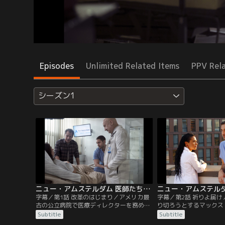
Episodes
Unlimited Related Items
PPV Rel
シーズン1
ニュー・アムステルダム 医師たちのカルテ シーズン1 第01話／字幕
字幕／第1話 改革のはじまり／アメリカ最
字幕／第2話 祈りよ届
古の公立病院で医療ディレクターを務めた
り切ろうとするマックス
人物の実体験をもとにした、人々の心をゆ
ゴールド）にシャープ医
Subtitle
Subtitle
さぶる感動的な医療ドラマ。主人公は才気
ジェマン）は計画を立て