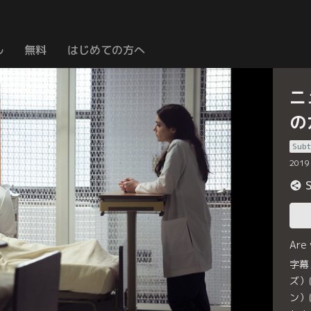
ル
無料
はじめての方へ
ニ
の
Subt
2019
Are
字幕
ズ）
ン）