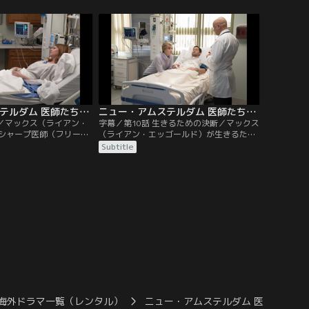
ニュー・アムステルダム 医師たちのカルテ シーズン1 第09話／字幕
ニュー・アムステルダム 医師たちのカルテ シーズン1 第10話／字幕
会／マックス（ライアン・
字幕／第10話 生きるための決断／マックス
シャープ医師（フリー
（ライアン・エッゴールド）が生きるため
を説得し、リスクのある
に闘っている間、ニュー・アムステルダム
Subtitle
に。ブルーム（ジャネッ
では患者への保険が効かない手術や、看護
）は難しい会話に対処す
師のストライキの可能性で大騒ぎになる。
海外ドラマ一覧（レンタル）
ニュー・アムステルダム 医師た… S1