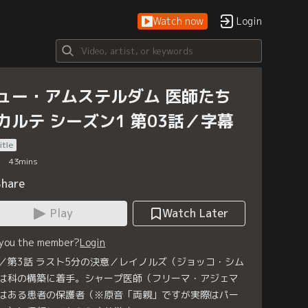
Watch now
Login
ュー・アムステルダム 医師たち
カルテ シーズン1 第03話／字幕
itle
43
mins
Share
Play
Watch Later
 you the member?
Login
／第3話 ラスト5分の決意／レイノルズ（ジョッコ・シム
は科の構築に着手。シャープ医師（フリーマ・アジェマ
はある患者の保護者（※原音「両親」ですが実際はパー