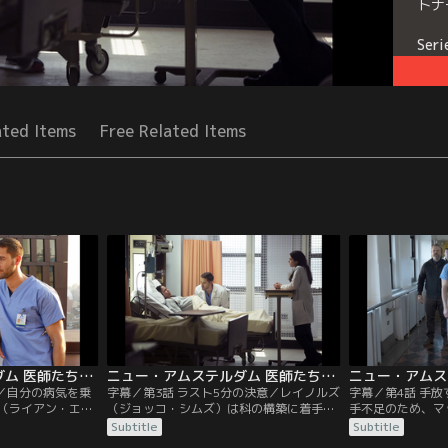
トナ
Seri
ated Items
Free Related Items
ニュー・アムステルダム 医師たちのカルテ シーズン1 第02話／字幕
ニュー・アムステルダム 医師たちのカルテ シーズン1 第03話／字幕
け／自分の病気を乗
字幕／第3話 ラスト5分の決意／レイノルズ
字幕／第4話 手
（ライアン・エッ
（ジョッコ・シムズ）は科の構築に着手。
手不足のため、マ
師（フリーマ・ア
シャープ医師（フリーマ・アジェマン）は
ゴールド）はニュ
Subtitle
Subtitle
るよう勧める。
ある患者の保護者（※原音「両親」ですが
者を引き受けると