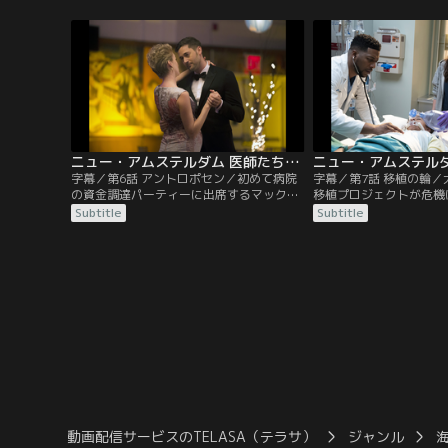
あふれる魅力的な医師マックス・グッドウ
ィン（ライアン・エッゴールド）。彼は最
高のケアを最も必要とする人々へとどける
べく、破綻した体制の改革に乗り出す。
ニュー・アムステルダム 医師たちのカルテ シーズン1 第06話／字幕
字幕／第6話 アントロポセン／初めて病院
字幕／第7話 移植の輪
の資金調達パーティーに出席するマックス
移植プロジェクトが危機
（ライアン・エッゴールド）にプレッシャ
（ライアン・エッゴール
Subtitle
Subtitle
ーがのしかかる。そして何人かの医師たち
に対処しつつ病院にとど
の家族もパーティーに参加し感情が高ぶ
迫られる。
る。
動画配信サービスのTELASA（テラサ）
ジャンル