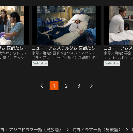
実際はパートナー）に信頼してもらえず苦
状態に陥る。
労する。
ニュー・アムステルダム 医師たちのカルテ シーズン1 第07話／字幕
ニュー・アムステルダム 医師たちのカルテ シーズン1 第08話／字幕
／大がかりなドミノ
字幕／第8話 冒すべきリスク／マックス
字幕／第9話 再
に陥り、マックス
（ライアン・エッゴールド）が過度に介入
エッゴールド）は
ド）は自分の病気
したため、患者の治療計画が予想外の展開
マ・アジェマン）
Subtitle
Subtitle
まるべきか決断を
を見せる。
治療を受けること
ト・モンゴメリー
ることになる。
1
2
3
海外・アジアドラマ一覧（見放題）
海外ドラマ一覧（見放題）