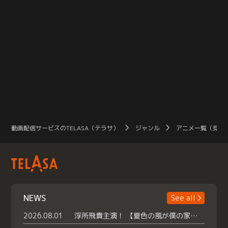
動画配信サービスのTELASA（テラサ）
ジャンル
アニメ一覧（見放
NEWS
See all
2026.08.01
浮所飛貴主演！ 【夏色の風が僕の家にやってきた】 本日よりテラサで独占配信スタート！