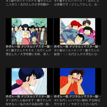
＃3 暗やみでドッキドキ 響子さんと
＃4 響子さんハラハラ？！五代くん
二人きり／五代さんの大学受験がい
は受験です／どうしてかしら、五代
よいよ始まりました。だけど、みな
さん、なかなか合格してくれませ
さん邪魔ばかりして…。五代さん、
ん。まぁ、試験場から逃げ出したり
がんばって！【提供：バンダイチャ
して！私、明日はついていきます。
ンネル】
【提供：バンダイチャンネル】
めぞん一刻 デジタルリマスター版 第1シーズン ＃05
めぞん一刻 デジタルリマスター版 第1シーズン ＃06
＃5 響子さんヤキモキ！五代くんが
＃6 春はショッキング！響子さんの
家出した／大学受験に失敗、浪人生
秘密！！／五代さんが大学生になっ
飛び下り自殺…。ま、まさか五代さ
て、一刻館にもやっと春が来まし
んが！？五代さん、早く帰ってきて
た。でも桜の季節って、私にとって
ください。私、あなたの合格を信じ
は辛いんです。【提供：バンダイチ
てます。【提供：バンダイチャンネ
ャンネル】
ル】
めぞん一刻 デジタルリマスター版 第1シーズン ＃07
めぞん一刻 デジタルリマスター版 第1シーズン ＃08
＃7 五代くん悩みます！響子さんの
＃8 五代くんいけない絶叫 やる時は
好きな人／私の夫の名前は惣一郎で
やります！／やめてください五代さ