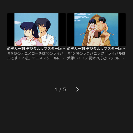
す。死んでしまいましたが、私の心
ん！いけません！！いくら酔っぱら
の中に生きています。惣一郎さん、
ってるからって、私許しません
あなたとの楽しかった日々を、私は
よ！！愛は叫ぶものではありませ
決して忘れません。【提供：バンダ
ん。愛とは貴いもの、心に秘めてお
イチャンネル】
くものです。【提供：バンダイチャ
ンネル】
めぞん一刻 デジタルリマスター版 第1シーズン ＃09
めぞん一刻 デジタルリマスター版 第1シーズン ＃10
＃9 謎のテニスコーチは恋のライバ
＃10 渚のラブパニック！ライバルは
ルです！／私、テニススクールに通
犬嫌い！！／夏休みだというのに、
うことにしました。だって、一ノ瀬
どこにも連れてってもらえない賢太
さんたちが、私のこと暗いっていう
郎くん。みんなで海に行くことにな
んですもの。すごいんですよ、コー
ったのですが…。三鷹さん、惣一郎
チの三鷹さんって、笑うと金歯じゃ
さんはあなたのことを好きみたい。
ないのに歯が光るんです。【提供：
だって、とてもなついてますもの。
バンダイチャンネル】
【提供：バンダイチャンネル】
1