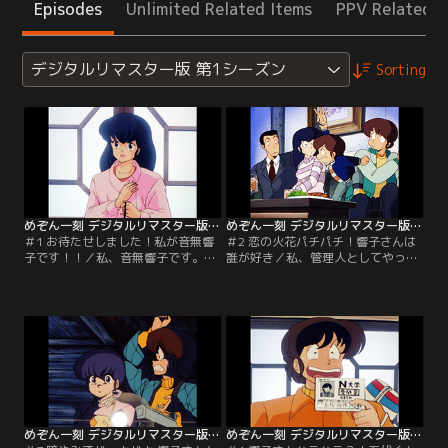
Episodes
Unlimited Related Items
PPV Related I
デジタルリマスター版 第1シーズン
Sorting
めぞん一刻 デジタルリマスター版 第1シーズン ＃01
めぞん一刻 デジタルリマスター版 第1シーズン ＃02
＃1 お待たせしました！私が音無響
＃2 恋の火花パチパチ！響子さんは
子です！！／私、音無響子です。今
誰が好き／私、管理人としてやって
日から一刻館の管理人。そこで、五
いけるのかしら…。時はクリスマ
代さんと出会ったのですが…。坂の
ス。プレゼントをめぐって、恋のト
途中に愛がある。「めぞん一刻」ス
ライアングルなんですって。【提
タート！【提供：バンダイチャンネ
供：バンダイチャンネル】
ル】
めぞん一刻 デジタルリマスター版 第1シーズン ＃03
めぞん一刻 デジタルリマスター版 第1シーズン ＃04