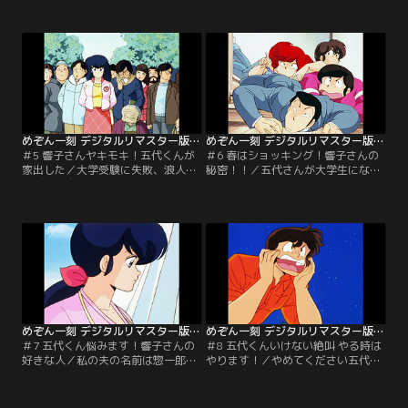
さん邪魔ばかりして…。五代さん、
ん。まぁ、試験場から逃げ出したり
がんばって！【提供：バンダイチャ
して！私、明日はついていきます。
ンネル】
【提供：バンダイチャンネル】
めぞん一刻 デジタルリマスター版 第1シーズン ＃05
めぞん一刻 デジタルリマスター版 第1シーズン ＃06
＃5 響子さんヤキモキ！五代くんが
＃6 春はショッキング！響子さんの
家出した／大学受験に失敗、浪人生
秘密！！／五代さんが大学生になっ
飛び下り自殺…。ま、まさか五代さ
て、一刻館にもやっと春が来まし
んが！？五代さん、早く帰ってきて
た。でも桜の季節って、私にとって
ください。私、あなたの合格を信じ
は辛いんです。【提供：バンダイチ
てます。【提供：バンダイチャンネ
ャンネル】
ル】
めぞん一刻 デジタルリマスター版 第1シーズン ＃07
めぞん一刻 デジタルリマスター版 第1シーズン ＃08
＃7 五代くん悩みます！響子さんの
＃8 五代くんいけない絶叫 やる時は
好きな人／私の夫の名前は惣一郎で
やります！／やめてください五代さ
す。死んでしまいましたが、私の心
ん！いけません！！いくら酔っぱら
の中に生きています。惣一郎さん、
ってるからって、私許しません
あなたとの楽しかった日々を、私は
よ！！愛は叫ぶものではありませ