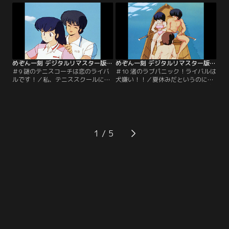
決して忘れません。【提供：バンダ
ん。愛とは貴いもの、心に秘めてお
イチャンネル】
くものです。【提供：バンダイチャ
ンネル】
めぞん一刻 デジタルリマスター版 第1シーズン ＃09
めぞん一刻 デジタルリマスター版 第1シーズン ＃10
＃9 謎のテニスコーチは恋のライバ
＃10 渚のラブパニック！ライバルは
ルです！／私、テニススクールに通
犬嫌い！！／夏休みだというのに、
うことにしました。だって、一ノ瀬
どこにも連れてってもらえない賢太
さんたちが、私のこと暗いっていう
郎くん。みんなで海に行くことにな
んですもの。すごいんですよ、コー
ったのですが…。三鷹さん、惣一郎
チの三鷹さんって、笑うと金歯じゃ
さんはあなたのことを好きみたい。
ないのに歯が光るんです。【提供：
だって、とてもなついてますもの。
バンダイチャンネル】
【提供：バンダイチャンネル】
1