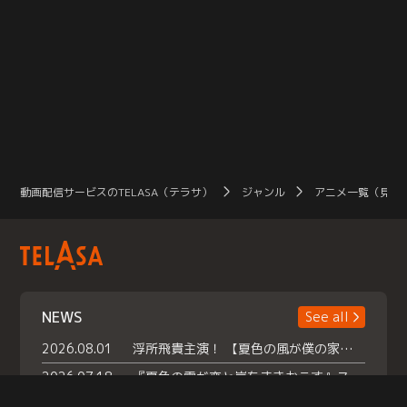
動画配信サービスのTELASA（テラサ）
ジャンル
アニメ一覧（見放
NEWS
See all
2026.08.01
浮所飛貴主演！ 【夏色の風が僕の家にやってきた】 本日よりテラサで独占配信スタート！
2026.07.18
『夏色の雲が恋と嵐をまきおこす』スペシャルメイキング 【Part1】2026年７月18日（土）23時30分～配信スタート！話題のシーンの裏側を大公開！豪華キャスト大集合！ 『武宮家 真夏の家族会議』開催！
2026.07.15
救命医・遥（今田）の《心揺さぶる過去》や、 麻酔科医・権野（船越英一郎）の《謎多きプライベート》など… 《知られざるエピソード》を独占配信！