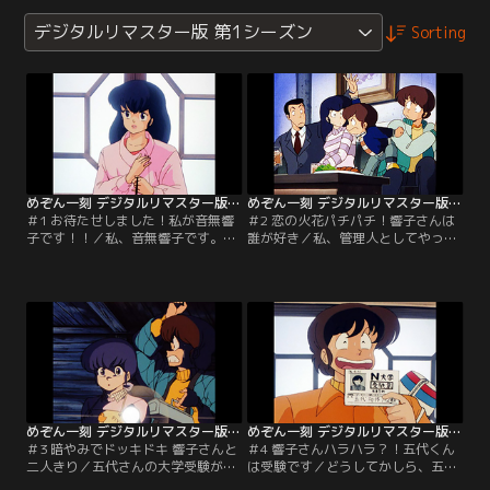
デジタルリマスター版 第1シーズン
Sorting
めぞん一刻 デジタルリマスター版 第1シーズン ＃01
めぞん一刻 デジタルリマスター版 第1シーズン ＃02
＃1 お待たせしました！私が音無響
＃2 恋の火花パチパチ！響子さんは
子です！！／私、音無響子です。今
誰が好き／私、管理人としてやって
日から一刻館の管理人。そこで、五
いけるのかしら…。時はクリスマ
代さんと出会ったのですが…。坂の
ス。プレゼントをめぐって、恋のト
途中に愛がある。「めぞん一刻」ス
ライアングルなんですって。【提
タート！【提供：バンダイチャンネ
供：バンダイチャンネル】
ル】
めぞん一刻 デジタルリマスター版 第1シーズン ＃03
めぞん一刻 デジタルリマスター版 第1シーズン ＃04
＃3 暗やみでドッキドキ 響子さんと
＃4 響子さんハラハラ？！五代くん
二人きり／五代さんの大学受験がい
は受験です／どうしてかしら、五代
よいよ始まりました。だけど、みな
さん、なかなか合格してくれませ