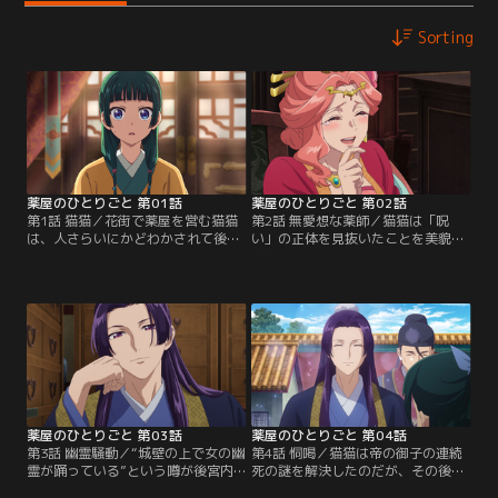
Sorting
薬屋のひとりごと 第01話
薬屋のひとりごと 第02話
第1話 猫猫／花街で薬屋を営む猫猫
第2話 無愛想な薬師／猫猫は「呪
は、人さらいにかどわかされて後宮
い」の正体を見抜いたことを美貌の
に売られ、下女として働くことにな
宦官壬氏に知られ、薬師としての知
った。ある日、“帝の御子の連続死
識を買われて上級妃である玉葉妃の
は「呪い」のせい”という噂を聞
侍女兼毒見役になった。ところが給
く。呪いの正体を推理した猫猫が妃
金は上がったものの、「かわいそう
たちが暮らす宮へ行くと、上級妃の
な毒見役」であることを同僚に気遣
二人が言い争う声が聞こえてきた。
われて暇を持て余す日々。そんな折
好奇心と知識欲が旺盛で「薬」
り、猫猫は壬氏にとんでもない薬を
「毒」と聞くと気持ちが昂る猫猫
作ってほしいと頼まれる。
は、動き始める。
薬屋のひとりごと 第03話
薬屋のひとりごと 第04話
第3話 幽霊騒動／“城壁の上で女の幽
第4話 恫喝／猫猫は帝の御子の連続
霊が踊っている”という噂が後宮内
死の謎を解決したのだが、その後も
に広まった。よくある幽霊話と気に
梨花妃は容体がすぐれないままだっ