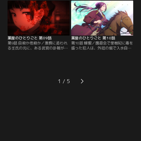
った簪を使えば後宮の外に出られ
事件に遭遇する猫猫だが、手早い処
る」と聞かされ、里帰りすることを
置で二人を助け、羅門と共に治療に
思いつく。しかし次々に起きる事件
あたる。二人が息を吹き返したので
に頭を悩ませる壬氏は、猫猫が里帰
娼館を後にした猫猫だったが、妓女
りすることなど知るべくもな
たちから聞いた話や心中の方法に違
く……。
和感を覚え、真相を推理する。
薬屋のひとりごと 第09話
薬屋のひとりごと 第10話
第9話 自殺か他殺か／激務に追われ
第10話 蜂蜜／園遊会で里樹妃に毒を
る壬氏の元に、ある武官の訃報が届
盛った犯人は、外廷の堀で入水自殺
く。死因は仲間うちでの宴会で酒を
した女官だったという噂が後宮に広
飲みすぎたこと。だが武官のことを
がる。しかし、一介の下女が里樹妃
よく知る壬氏は納得できず、酒によ
を毒殺する理由に疑問を持った壬氏
る死について猫猫に尋ねる。すると
は、猫猫に死んだ女官が仕えていた
猫猫は、武官の食生活と深酒の理由
柘榴宮の調査を命じる。侍女頭の風
を知り、酒が入っていた酒瓶から本
明に案内され、大掃除を手伝う猫
1
当の死因を推理するのだった。猫猫
猫。すると、柘榴宮の様子をうかが
は人々の死に想いを馳せ、「私は毒
う里樹妃の姿が見えて、大きな謎を
殺にしてほしい」と訴える。
解くきっかけに…。