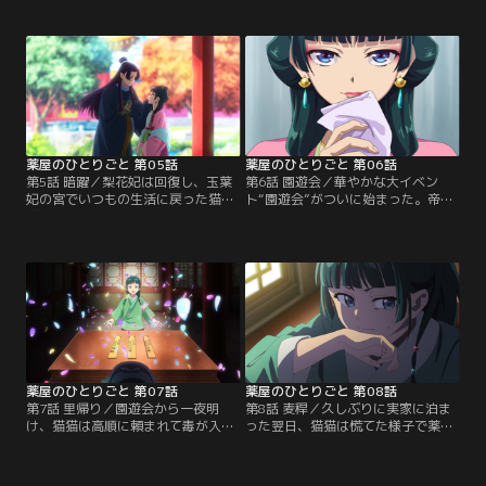
しない猫猫だったが、壬氏に夢遊病
た。ある日、妃を治療せよと皇帝に
について聞かれ、幽霊の正体をその
命じられた猫猫。しかし妃のために
目で確かめることに。夜、壬氏の部
用意した食事を与えようとするも侍
下である高順に連れられて城壁に行
女たちに邪魔されてしまい、妃はど
くと、美しく舞う女の姿があった。
んどん衰弱していく。そんな折、猫
女の事情を調べる猫猫は、やがて思
猫は壬氏の助けによって梨花妃に近
いがけない理由を知ることになる。
づく機会を得たが…。
薬屋のひとりごと 第05話
薬屋のひとりごと 第06話
第5話 暗躍／梨花妃は回復し、玉葉
第6話 園遊会／華やかな大イベン
妃の宮でいつもの生活に戻った猫
ト“園遊会”がついに始まった。帝と
猫。ある日医局にいると、ひどく怯
4人の上級妃、皇族や高官たちが一
えた宦官が「呪いを解く薬がほし
堂に会し、次々と披露される出し物
い」とやってくる。宦官の話から彼
で賑わう会場は、各妃の侍女同士の
の言う呪いの正体を見抜き、軟膏を
諍いの場でもあった。食事の時間と
処方する猫猫。すると今度はそれを
なり、出される料理を次々と口へ運
見た壬氏に呼び出されてしまう。猫
ぶ毒見役の猫猫。しかし、毒見を終
猫が玉葉妃の翡翠宮に戻ると、同僚
えた料理を前になぜか表情を強張ら
たちが気合を入れて園遊会の準備を
せる里樹妃の姿に、不審を抱く。
していた。
薬屋のひとりごと 第07話
薬屋のひとりごと 第08話
第7話 里帰り／園遊会から一夜明
第8話 麦稈／久しぶりに実家に泊ま
け、猫猫は高順に頼まれて毒が入れ
った翌日、猫猫は慌てた様子で薬師
られた器を調べるうちに、里樹妃が
を呼びに来た禿に連れられて、ある
侍女たちにいじめられていることに
娼館へ向かう。そこには毒を飲んだ
気づく。また、小蘭に「園遊会で貰
妓女と男が倒れていた。行く先々で