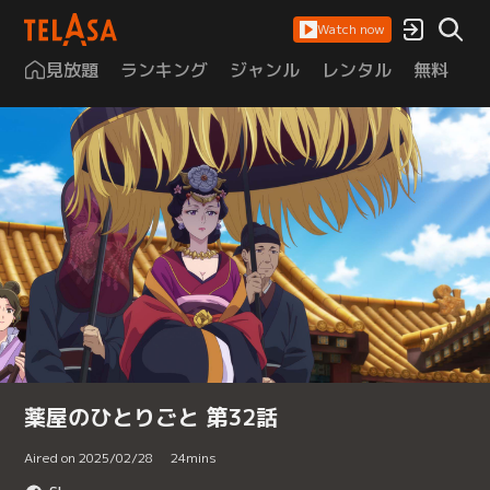
Watch now
見放題
ランキング
ジャンル
レンタル
無料
は
薬屋のひとりごと 第32話
Aired on 2025/02/28
24
mins