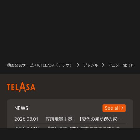
動画配信サービスのTELASA（テラサ）
ジャンル
アニメ一覧（見放
NEWS
See all
2026.08.01
浮所飛貴主演！ 【夏色の風が僕の家にやってきた】 本日よりテラサで独占配信スタート！
2026.07.18
『夏色の雲が恋と嵐をまきおこす』スペシャルメイキング 【Part1】2026年７月18日（土）23時30分～配信スタート！話題のシーンの裏側を大公開！豪華キャスト大集合！ 『武宮家 真夏の家族会議』開催！
2026.07.15
救命医・遥（今田）の《心揺さぶる過去》や、 麻酔科医・権野（船越英一郎）の《謎多きプライベート》など… 《知られざるエピソード》を独占配信！