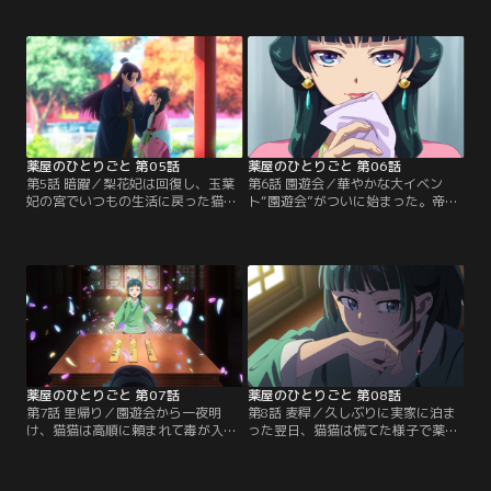
しない猫猫だったが、壬氏に夢遊病
た。ある日、妃を治療せよと皇帝に
について聞かれ、幽霊の正体をその
命じられた猫猫。しかし妃のために
目で確かめることに。夜、壬氏の部
用意した食事を与えようとするも侍
下である高順に連れられて城壁に行
女たちに邪魔されてしまい、妃はど
くと、美しく舞う女の姿があった。
んどん衰弱していく。そんな折、猫
女の事情を調べる猫猫は、やがて思
猫は壬氏の助けによって梨花妃に近
いがけない理由を知ることになる。
づく機会を得たが…。
薬屋のひとりごと 第05話
薬屋のひとりごと 第06話
第5話 暗躍／梨花妃は回復し、玉葉
第6話 園遊会／華やかな大イベン
妃の宮でいつもの生活に戻った猫
ト“園遊会”がついに始まった。帝と
猫。ある日医局にいると、ひどく怯
4人の上級妃、皇族や高官たちが一
えた宦官が「呪いを解く薬がほし
堂に会し、次々と披露される出し物
い」とやってくる。宦官の話から彼
で賑わう会場は、各妃の侍女同士の
の言う呪いの正体を見抜き、軟膏を
諍いの場でもあった。食事の時間と
処方する猫猫。すると今度はそれを
なり、出される料理を次々と口へ運
見た壬氏に呼び出されてしまう。猫
ぶ毒見役の猫猫。しかし、毒見を終
猫が玉葉妃の翡翠宮に戻ると、同僚
えた料理を前になぜか表情を強張ら
たちが気合を入れて園遊会の準備を
せる里樹妃の姿に、不審を抱く。
していた。
薬屋のひとりごと 第07話
薬屋のひとりごと 第08話
第7話 里帰り／園遊会から一夜明
第8話 麦稈／久しぶりに実家に泊ま
け、猫猫は高順に頼まれて毒が入れ
った翌日、猫猫は慌てた様子で薬師
られた器を調べるうちに、里樹妃が
を呼びに来た禿に連れられて、ある
侍女たちにいじめられていることに
娼館へ向かう。そこには毒を飲んだ
気づく。また、小蘭に「園遊会で貰
妓女と男が倒れていた。行く先々で