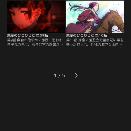
った簪を使えば後宮の外に出られ
事件に遭遇する猫猫だが、手早い処
る」と聞かされ、里帰りすることを
置で二人を助け、羅門と共に治療に
思いつく。しかし次々に起きる事件
あたる。二人が息を吹き返したので
に頭を悩ませる壬氏は、猫猫が里帰
娼館を後にした猫猫だったが、妓女
りすることなど知るべくもな
たちから聞いた話や心中の方法に違
く……。
和感を覚え、真相を推理する。
薬屋のひとりごと 第09話
薬屋のひとりごと 第10話
第9話 自殺か他殺か／激務に追われ
第10話 蜂蜜／園遊会で里樹妃に毒を
る壬氏の元に、ある武官の訃報が届
盛った犯人は、外廷の堀で入水自殺
く。死因は仲間うちでの宴会で酒を
した女官だったという噂が後宮に広
飲みすぎたこと。だが武官のことを
がる。しかし、一介の下女が里樹妃
よく知る壬氏は納得できず、酒によ
を毒殺する理由に疑問を持った壬氏
る死について猫猫に尋ねる。すると
は、猫猫に死んだ女官が仕えていた
猫猫は、武官の食生活と深酒の理由
柘榴宮の調査を命じる。侍女頭の風
を知り、酒が入っていた酒瓶から本
明に案内され、大掃除を手伝う猫
1
当の死因を推理するのだった。猫猫
猫。すると、柘榴宮の様子をうかが
は人々の死に想いを馳せ、「私は毒
う里樹妃の姿が見えて、大きな謎を
殺にしてほしい」と訴える。
解くきっかけに…。