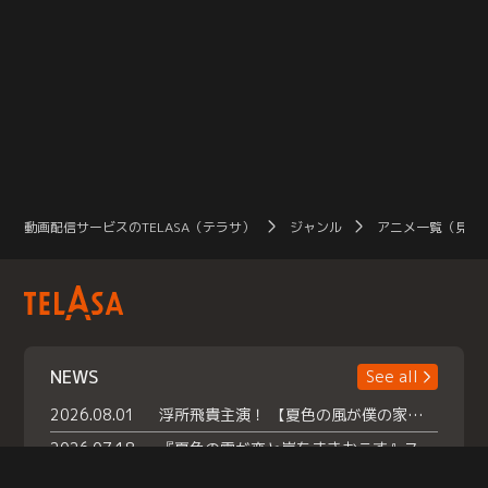
動画配信サービスのTELASA（テラサ）
ジャンル
アニメ一覧（見放
NEWS
See all
2026.08.01
浮所飛貴主演！ 【夏色の風が僕の家にやってきた】 本日よりテラサで独占配信スタート！
2026.07.18
『夏色の雲が恋と嵐をまきおこす』スペシャルメイキング 【Part1】2026年７月18日（土）23時30分～配信スタート！話題のシーンの裏側を大公開！豪華キャスト大集合！ 『武宮家 真夏の家族会議』開催！
2026.07.15
救命医・遥（今田）の《心揺さぶる過去》や、 麻酔科医・権野（船越英一郎）の《謎多きプライベート》など… 《知られざるエピソード》を独占配信！