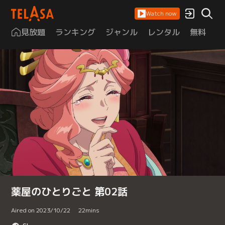
Watch now
見放題
ランキング
ジャンル
レンタル
無料
は
薬屋のひとりごと 第02話
Aired on 2023/10/22
22
mins