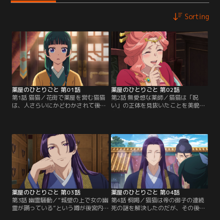
Sorting
薬屋のひとりごと 第01話
薬屋のひとりごと 第02話
第1話 猫猫／花街で薬屋を営む猫猫
第2話 無愛想な薬師／猫猫は「呪
は、人さらいにかどわかされて後宮
い」の正体を見抜いたことを美貌の
に売られ、下女として働くことにな
宦官壬氏に知られ、薬師としての知
った。ある日、“帝の御子の連続死
識を買われて上級妃である玉葉妃の
は「呪い」のせい”という噂を聞
侍女兼毒見役になった。ところが給
く。呪いの正体を推理した猫猫が妃
金は上がったものの、「かわいそう
たちが暮らす宮へ行くと、上級妃の
な毒見役」であることを同僚に気遣
二人が言い争う声が聞こえてきた。
われて暇を持て余す日々。そんな折
好奇心と知識欲が旺盛で「薬」
り、猫猫は壬氏にとんでもない薬を
「毒」と聞くと気持ちが昂る猫猫
作ってほしいと頼まれる。
は、動き始める。
薬屋のひとりごと 第03話
薬屋のひとりごと 第04話
第3話 幽霊騒動／“城壁の上で女の幽
第4話 恫喝／猫猫は帝の御子の連続
霊が踊っている”という噂が後宮内
死の謎を解決したのだが、その後も
に広まった。よくある幽霊話と気に
梨花妃は容体がすぐれないままだっ