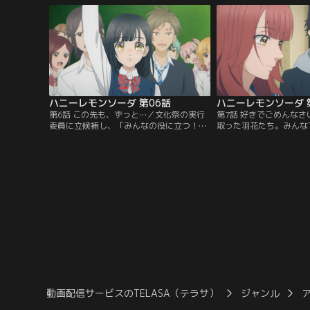
った界を追いかけて、八美津高校を選んだ
ートを決める羽花。界が
のだった。初めはクラスに馴染めない羽花
したのだった。本人含め
だが、同じクラスの遠藤あゆみと仲良くな
と思っていた状況を、界
るように。
ハニーレモンソーダ 第06話
ハニーレモンソーダ 
第6話 この先も、ずっと…／文化祭の実行
第7話 好きでごめんな
委員に立候補し、「みんなの役に立つ！」
取った羽花たち。みんな
と意気込む羽花。懸命な羽花のプレゼンに
いしようと阿部先生が言
よりクラスの出し物が一番人気のメイドカ
があり参加できない。ひ
フェに決まり、最初は他人事のように引い
羽花だったが、界が送り
た目で見守っていたクラスメイトたちも、
うと誘われ喜ぶ羽花。そ
羽花の熱意に動かされ積極的に手伝うよう
は人気にやっかむ先輩た
になる。
た。
動画配信サービスのTELASA（テラサ）
ジャンル