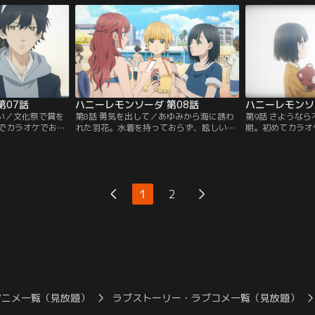
あゆみにパスを促
った羽花は界を観察することに。昼休み、
が、偶然地図に載
誰もが体育が苦手
いなくなった界を探して羽花は、レモンソ
合流したクラスメ
が変えた。
ーダのペットボトルが置いてある物置部屋
ルやタオルを渡す
へと入っていくと、そこには寝ている界が
いた。
第07話
ハニーレモンソーダ 第08話
ハニーレモンソ
さい／文化祭で賞を
第8話 勇気を出して／あゆみから海に誘わ
第9話 さような
でカラオケでお祝
れた羽花。水着を持っておらず、眩しい風
期。初めてカラオ
うが、羽花は門限
景を遠くから見つめていると、中学時代の
またま通りかかっ
とり帰ろうとする
いじめ主犯の麗美と遭遇する。思い切って
まう。帰宅した羽
がてら寄り道しよ
麗美に話しかける羽花。少し驚く様子の麗
は似合わない。転
んなある日、芹奈
美は、「うざいけど、前よりマシ」と言っ
し、しばらく休学
ちにからまれてい
て羽花のもとを去る。
トからいじめを受
1
2
した父に対し、誤
クラスメイトが必
て。
アニメ一覧（見放題）
ラブストーリー・ラブコメ一覧（見放題）