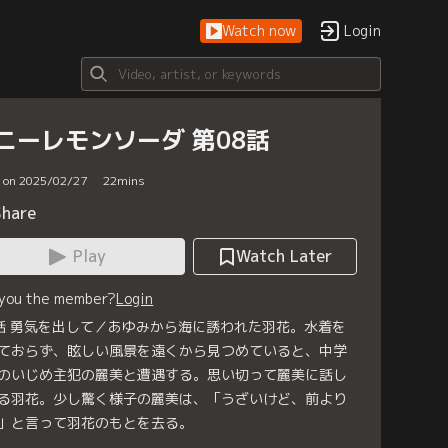
Watch now
Login
ニーレモンソーダ 第08話
d on 2025/02/27
22
mins
Share
Play
Watch Later
 you the member?
Login
話 勇気を出して／あゆみから海に誘われた羽花。水着を
ておらず、眩しい風景を遠くから見つめていると、中学
のいじめ主犯の麗美と遭遇する。思い切って麗美に話し
る羽花。少し驚く様子の麗美は、「うざいけど、前より
」と言って羽花のもとを去る。