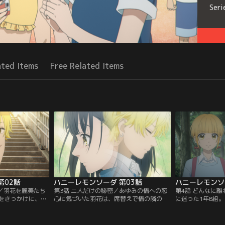
Seri
ated Items
Free Related Items
第02話
ハニーレモンソーダ 第03話
ハニーレモンソ
く／羽花を麗美たち
第3話 二人だけの秘密／あゆみの悟への恋
第4話 どんなに
をきっかけに、羽
心に気づいた羽花は、席替えで悟の隣の席
に迷った1年B組
哉たちの輪に入っ
の交換を申し出る。すると、羽花が交換し
言って、雨の中を
ふいにあゆみから
た最前列の席は、友哉と、界にはさまれた
いかけ、自分を責
され、華麗にシュ
席だった。界のことがもっと知りたいと思
界。何が起きたか