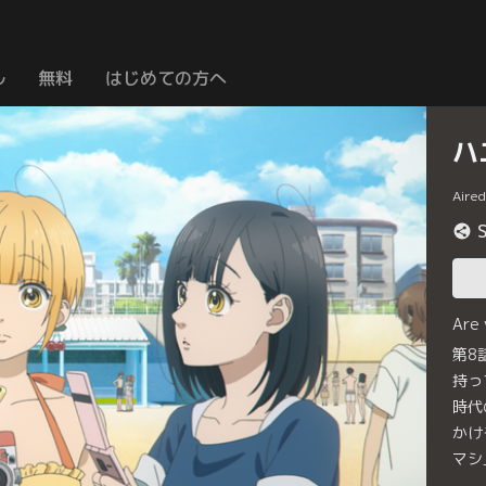
ル
無料
はじめての方へ
ハ
Aire
Are
第8
持っ
時代
かけ
マシ