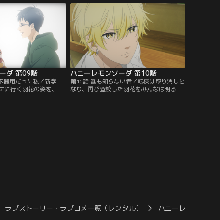
っている橋を見つける。
巻きたちに、苛立った芹奈は激怒して羽花
イトたちに、ペットボト
を守る。「ごめんね」と謝り、凛と立ち去
羽花。
る芹奈の姿に憧れる羽花。
ーダ 第09話
ハニーレモンソーダ 第10話
ら不器用だった私／新学
第10話 誰も知らない君／転校は取り消しと
ケに行く羽花の姿を、た
なり、再び登校した羽花をみんなは明るく
た父・堅実が見つけてし
受け入れてくれた。席替えで、界と席が遠
花に、父は「八美津高校
くなった羽花。放課後、麗美とすれ違う
校しなさい」と言い渡
と、「界のことを夜よく見かける」とい
することに。クラスメイ
う。そのことに胸騒ぎが走る羽花。翌日、
けていたと学校側に報告
界との秘密の場所だった物置部屋に向かう
解を解こうとあゆみたち
と、立入禁止のテープが貼られていた。誰
死になるが無しのつぶ
かが入っていたことを報告したのは界だと
いう。
ラブストーリー・ラブコメ一覧（レンタル）
ハニーレモンソー