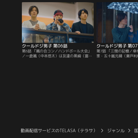
い「強がりストイックタイプ」だった。
に入ってしまう「受け入
プ」。
クールドジ男子 第06話
クールドジ男子 第0
第6話 「颯の合コン／ハンドボール大会」
第7話 「三間の記憶／
／一倉颯（中本悠太）は友達の黒崎（富田
家・五十嵐元晴（瀬戸利
健太郎）に合コンに誘われる。平凡な日々
ことになった三間貴之（
が変わるかもと行ってみることに。部活の
三間のことを知っていて
試合を迎えた二見瞬（藤岡真威人）。颯、
西拓実）と偶然出会った
三間（桜田通）、蒼真（川西拓実）を試合
太）。転びそうなところ
に誘うが…。
は…。
動画配信サービスのTELASA（テラサ）
ジャンル