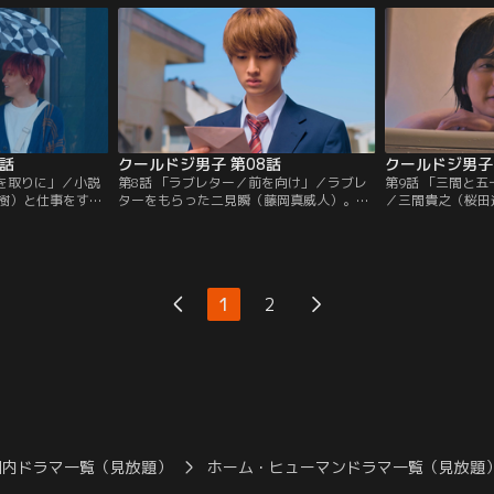
れ前向きタイ
威人）。その目の前で派手に転んだ男の子
が怒っているので
が…。
7話
クールドジ男子 第08話
クールドジ男子 
傘を取りに」／小説
第8話 「ラブレター／前を向け」／ラブレ
第9話 「三間と
樹）と仕事をする
ターをもらった二見瞬（藤岡真威人）。手
／三間貴之（桜田
桜田通）。なぜか
紙で返事をすることになり、颯（中本悠
で小説家の五十嵐
…。四季蒼真（川
太）、三間（桜田通）、蒼真（川西拓実）
事で悩んでいた。
一倉颯（中本悠
に相談するが、参考になる答えは得られ
偶然五十嵐と出会
を助けてくれた人
ず…。／笑うときに顔を隠す蒼真。その理
の中、だんだん懐
由とは？
十嵐。
1
2
国内ドラマ一覧（見放題）
ホーム・ヒューマンドラマ一覧（見放題