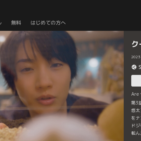
ル
無料
はじめての方へ
ク
2023
Are
第3
悠太
をナ
ドジ
転ん