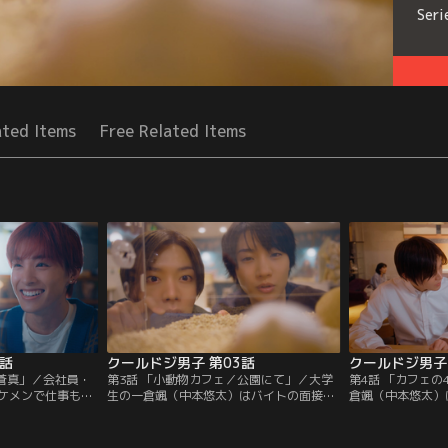
Seri
ated Items
Free Related Items
2話
クールドジ男子 第03話
クールドジ男子 
季蒼真」／会社員・
第3話 「小動物カフェ／公園にて」／大学
第4話 「カフェ
ケメンで仕事もで
生の一倉颯（中本悠太）はバイトの面接の
倉颯（中本悠太）
イプ」のドジ。打
帰り、突然話しかけた見知らぬ男性をナン
（佐藤玲）の弟・
が…。専門学生の
パだと思い断ろうとするが…。愛犬と向か
勉強を教えること
自分のドジがツボ
った公園でドジをやらかす二見瞬（藤岡真
り、バイトの先輩