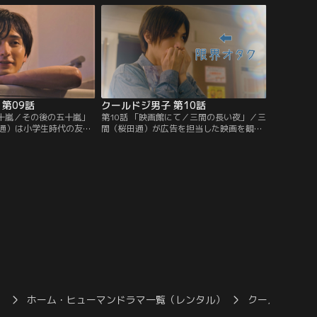
はと不安になる…。
をする。
第09話
クールドジ男子 第10話
五十嵐／その後の五十嵐」
第10話 「映画館にて／三間の長い夜」／三
通）は小学生時代の友人
間（桜田通）が広告を担当した映画を観た
元晴（瀬戸利樹）との仕
颯（中本悠太）、瞬（藤岡真威人）、蒼真
気晴らしに行った公園で
（川西拓実）の3人は五十嵐（瀬戸利樹）
い、少し気まずい雰囲気
に遭遇し、カフェへ行くことに。／ホラー
かしい記憶を思い出す五
ゲームのPRを任された三間はホラーが苦手
で…
）
ホーム・ヒューマンドラマ一覧（レンタル）
クールドジ男