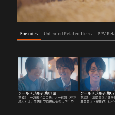
Episodes
Unlimited Related Items
PPV Rel
クールドジ男子 第01話
クールドジ男子 第0
第1話 「一倉颯／二見瞬」／一倉颯（中本
第2話 「三間貴之／四
悠太）は、無個性で将来に悩む大学生であ
三間貴之（桜田通）はイ
りつつ、「羞恥心あり反省タイプ」のドジ
きるが、「無自覚無痛タ
だった。二見瞬（藤岡真威人）は、スポー
ち合わせ前に仮眠を取る
ツ万能イケメン高校生だが、ドジを認めな
四季蒼真（川西拓実）は