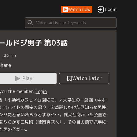
Watch now
Login
ールドジ男子 第03話
23
mins
Share
Play
Watch Later
 you the member?
Login
話 「小動物カフェ／公園にて」／大学生の一倉颯（中本
）はバイトの面接の帰り、突然話しかけた見知らぬ男性
ンパだと思い断ろうとするが…。愛犬と向かった公園で
をやらかす二見瞬（藤岡真威人）。その目の前で派手に
だ男の子が…。