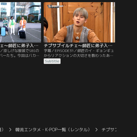
はまだ時間がかかると考
ッシュ”。ゴールできず走れば走るほど疲
白熱した討論が繰り広げ
れていくのに、どうやってクリアしろとい
うのか。疲れ果てて何としても帰りたい4
人。
チプサブイルチェ～師匠に弟子入り（チャ・ウヌ特集） 第32話／字幕
チプサブイルチェ～師匠に弟子入り（チャ・ウヌ特集） 第31話／字幕
32／涼しげな服装でSBSの
字幕／EPISODE31／師匠のイ・ギョンギュ
バーたち。今回はバカン
からリアクションの大切さを教わったあと
がチャーター機を用意し
は、自分たちのキャラクターを作ること
Subtitle
いながらも空を見上げて
に。ドンヒョンは自分にぴったりなキャラ
す。登場したのは“チプ
クターが見つかり大満足。メンバーたちは
”と書かれた観光バスだ
師匠からクッキーをもらい、おいしそうに
ながらメンバーが乗り込
食べる。そのクッキーの原材料が入ってい
ックピローと毛布が用意
るという謎の箱が登場。箱に手を入れて何
が入っているのかを当てる。
題）
韓流エンタメ・K-POP一覧（レンタル）
チプサブイルチェ