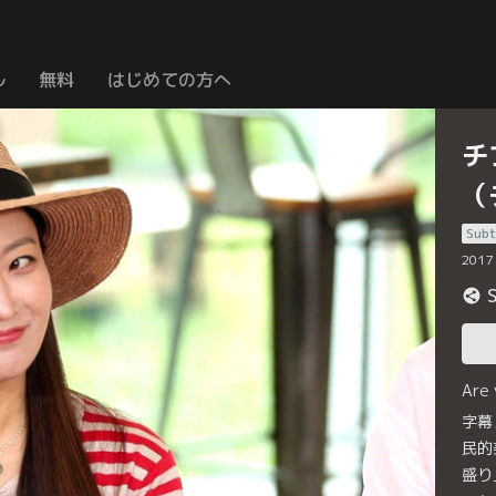
ル
無料
はじめての方へ
チ
（
Subt
2017
Are
字幕
民的
盛り