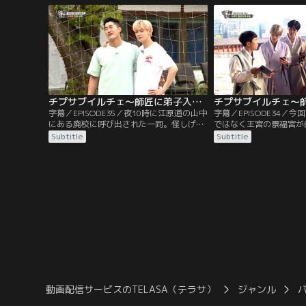
らお互いについて語り合う。一方、デビュ
るイ・ジャンヒ。華やか
ー50周年を迎えたイ・ジャンヒのために友
のエピソードを披露する
人たちからビデオメッセージが届く。
ースに進行する師匠にメ
れる。
チプサブイルチェ～師匠に弟子入り（チャ・ウヌ特集） 第35話／字幕
字幕／EPISODE35／夜10時に江原道の山中
字幕／EPISODE34／
にある廃校に呼び出された一同。怪しげな
ではなく王宮の景福宮が
その場所で待っていたのは、元サッカー韓
エティー史上初となる景
Subtitle
Subtitle
国代表のアン・ジョンファンだった。彼が
して、ふだんは非公開の
師匠となり、チームワークを養うためのト
る。メンバーを案内して
レーニングに挑戦することに。まずは夜の
朝時代の衣服をまとった
廃校でそれぞれの適性をチェックするのだ
ン”と名乗る少年。5人
が、真っ暗な“実験室”でメンバーは平常心
ゲームをするなど、楽し
を失っていく。
がら景福宮の各所を巡っ
動画配信サービスのTELASA（テラサ）
ジャンル