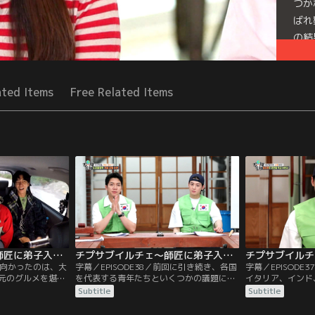
つか
ばれ
の結
るこ
Seri
ated Items
Free Related Items
チプサブイルチェ～師匠に弟子入り（チャ・ウヌ特集） 第39話／字幕
チプサブイルチェ～師匠に弟子入り（チャ・ウヌ特集） 第38話／字幕
今回向かったのは、大
字幕／EPISODE38／前回に引き続き、各国
字幕／EPISOD
元のグルメを堪能
を代表する青年たちといくつかの議題につ
イタリア、インド
の自宅へ向かう
いて討論するメンバーたち。まずコロナ禍
ちといくつかの議
Subtitle
Subtitle
驚がくする。師匠
では、お金を貯めるべきか消費すべきかに
最初の議題はコロ
界の第1世代であ
ついて話し合う。そしてコロナ禍で投資へ
束させられると考