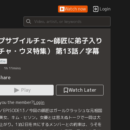
Watch now
Login
プサブイルチェ～師匠に弟子入り
チャ・ウヌ特集） 第13話／字幕
itle
1
h
11
mins
Share
Play
Watch Later
 you the member?
Login
／EPISODE13／今回の師匠はガールクラッシュな元祖国
美女、キム・ヒソン。女優とは思えぬトークで一同は大
上がり。1泊2日を共にするメンバーとの約束は、うそを