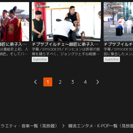
な交友関係や過去
の関心が高まっているが株式投資をすべき
発されたが収束に
師匠だが、マイペ
かについても討論する。投資で損をしたこ
える人などがいて
ンバーは振り回さ
とがあるドンヒョンは自分の経験談を話し
られる。
ながら安易に投資をすべきでないと…。
チプサブイルチェ～師匠に弟子入り（チャ・ウヌ特集） 第34話／字幕
チプサブイルチェ～師匠に弟子入り（チャ・ウヌ特集） 第33話／字幕
今回は番組史上初、人
字幕／EPISODE33／ドンヒョンは昨夜の屈
字幕／EPISODE
師匠。そしてバラ
辱を晴らすべく、ジョングクとすね相撲で
前に集合したメン
福宮を貸し切りに
再び対決することに。絶対に負けないと自
スがテーマ。師匠
Subtitle
Subtitle
場所にも潜入す
信満々だったが、あっさり負けてしまう。
たとのことで、疑
くれるのは朝鮮王
左脚でも挑戦するが、やはりあっさりと負
ヘリコプターを探
史官と“トング
け。全敗は悔しいから何か1つは勝ちたい
サブイルチェ航空
の中から王様を選ぶ
と話していると、ソンロクが走りならウヌ
った。がっかりし
1
2
3
4
い時間を過ごしな
が速いのではと提案する。
むと、座席にはネ
ていた。
され…。
バラエティ・音楽一覧（見放題）
韓流エンタメ・K-POP一覧（見放