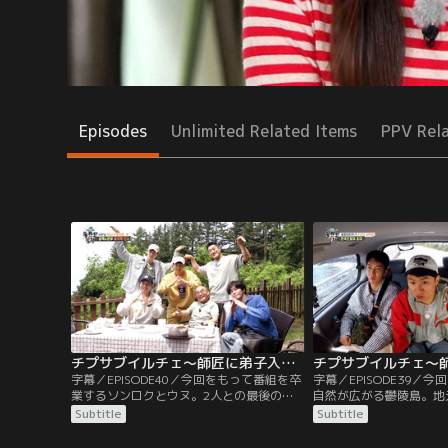
Episodes
Unlimited Related Items
PPV Rel
チプサブイルチェ～師匠に弟子入り（チャ・ウヌ特集） 第40話（最終話）／字幕
字幕／EPISODE40／今回をもって番組を卒
字幕／EPISODE39／
業するソンロクとウヌ。2人との最後の思
自然が広がる鬱陵島。地
い出を作るべく、メンバーたちは海へ向か
したメンバーたちは師匠
Subtitle
Subtitle
った。寂しさを紛らわせようと写真を撮っ
が、スケールの大きさに
てはしゃぐメンバーたちは、絶景を見なが
の正体は、韓国フォーク