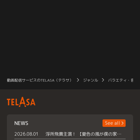
動画配信サービスのTELASA（テラサ）
ジャンル
バラエティ・音楽
NEWS
See all
2026.08.01
浮所飛貴主演！ 【夏色の風が僕の家にやってきた】 本日よりテラサで独占配信スタート！