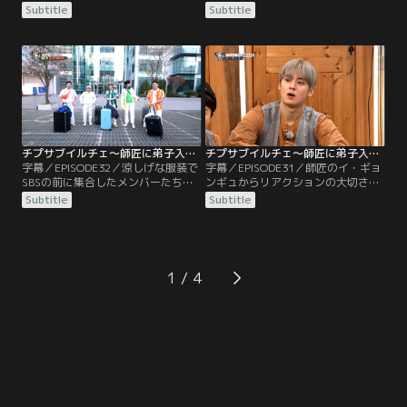
匠。そしてバラエティー史上初とな
とすね相撲で再び対決することに。
Subtitle
Subtitle
る景福宮を貸し切りにして、ふだん
絶対に負けないと自信満々だった
は非公開の場所にも潜入する。メン
が、あっさり負けてしまう。左脚で
バーを案内してくれるのは朝鮮王朝
も挑戦するが、やはりあっさりと負
時代の衣服をまとった史官と“トン
け。全敗は悔しいから何か1つは勝
グン”と名乗る少年。5人の中から王
ちたいと話していると、ソンロクが
様を選ぶゲームをするなど、楽しい
走りならウヌが速いのではと提案す
時間を過ごしながら景福宮の各所を
る。
巡っていた。
チプサブイルチェ～師匠に弟子入り（チャ・ウヌ特集） 第32話／字幕
チプサブイルチェ～師匠に弟子入り（チャ・ウヌ特集） 第31話／字幕
字幕／EPISODE32／涼しげな服装で
字幕／EPISODE31／師匠のイ・ギョ
SBSの前に集合したメンバーたち。
ンギュからリアクションの大切さを
今回はバカンスがテーマ。師匠がチ
教わったあとは、自分たちのキャラ
Subtitle
Subtitle
ャーター機を用意したとのことで、
クターを作ることに。ドンヒョンは
疑いながらも空を見上げてヘリコプ
自分にぴったりなキャラクターが見
ターを探す。登場したのは“チプサ
つかり大満足。メンバーたちは師匠
ブイルチェ航空”と書かれた観光バ
からクッキーをもらい、おいしそう
スだった。がっかりしながらメンバ
に食べる。そのクッキーの原材料が
1
ーが乗り込むと、座席にはネックピ
入っているという謎の箱が登場。箱
ローと毛布が用意され…。
に手を入れて何が入っているのかを
当てる。