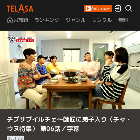
Watch now
見放題
ランキング
ジャンル
レンタル
無料
は
チプサブイルチェ～師匠に弟子入り（チャ・
ウヌ特集） 第06話／字幕
Subtitle