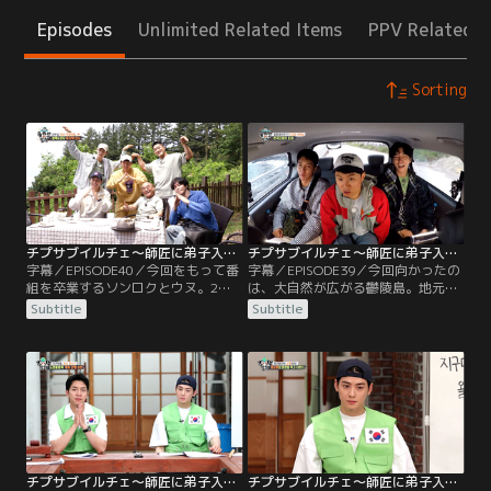
Episodes
Unlimited Related Items
PPV Related I
Sorting
チプサブイルチェ～師匠に弟子入り（チャ・ウヌ特集） 第40話（最終話）／字幕
チプサブイルチェ～師匠に弟子入り（チャ・ウヌ特集） 第39話／字幕
字幕／EPISODE40／今回をもって番
字幕／EPISODE39／今回向かったの
組を卒業するソンロクとウヌ。2人
は、大自然が広がる鬱陵島。地元の
との最後の思い出を作るべく、メン
グルメを堪能したメンバーたちは師
Subtitle
Subtitle
バーたちは海へ向かった。寂しさを
匠の自宅へ向かうが、スケールの大
紛らわせようと写真を撮ってはしゃ
きさに驚がくする。師匠の正体は、
ぐメンバーたちは、絶景を見ながら
韓国フォーク界の第1世代である
お互いについて語り合う。一方、デ
イ・ジャンヒ。華やかな交友関係や
ビュー50周年を迎えたイ・ジャンヒ
過去のエピソードを披露する師匠だ
のために友人たちからビデオメッセ
が、マイペースに進行する師匠にメ
ージが届く。
ンバーは振り回される。
チプサブイルチェ～師匠に弟子入り（チャ・ウヌ特集） 第38話／字幕
チプサブイルチェ～師匠に弟子入り（チャ・ウヌ特集） 第37話／字幕