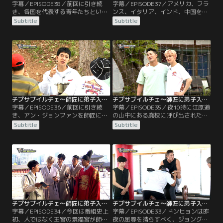
字幕／EPISODE38／前回に引き続
字幕／EPISODE37／アメリカ、フラ
き、各国を代表する青年たちといく
ンス、イタリア、インド、中国を代
つかの議題について討論するメンバ
表する青年たちといくつかの議題に
Subtitle
Subtitle
ーたち。まずコロナ禍では、お金を
ついて討論をする。最初の議題はコ
貯めるべきか消費すべきかについて
ロナについて。コロナを収束させら
話し合う。そしてコロナ禍で投資へ
れると考える人や、ワクチンは開発
の関心が高まっているが株式投資を
されたが収束にはまだ時間がかかる
すべきかについても討論する。投資
と考える人などがいて白熱した討論
で損をしたことがあるドンヒョンは
が繰り広げられる。
自分の経験談を話しながら安易に投
資をすべきでないと…。
チプサブイルチェ～師匠に弟子入り（チャ・ウヌ特集） 第36話／字幕
チプサブイルチェ～師匠に弟子入り（チャ・ウヌ特集） 第35話／字幕
字幕／EPISODE36／前回に引き続
字幕／EPISODE35／夜10時に江原道
き、アン・ジョンファンを師匠に迎
の山中にある廃校に呼び出された一
えて地獄のチームワークトレーニン
同。怪しげなその場所で待っていた
Subtitle
Subtitle
グは続く。中でも最も過酷だったの
のは、元サッカー韓国代表のアン・
は、4人全員が150mを20秒以内にゴ
ジョンファンだった。彼が師匠とな
ールすればクリアという“往復ダッ
り、チームワークを養うためのトレ
シュ”。ゴールできず走れば走るほ
ーニングに挑戦することに。まずは
ど疲れていくのに、どうやってクリ
夜の廃校でそれぞれの適性をチェッ
アしろというのか。疲れ果てて何と
クするのだが、真っ暗な“実験室”で
しても帰りたい4人。
メンバーは平常心を失っていく。
チプサブイルチェ～師匠に弟子入り（チャ・ウヌ特集） 第34話／字幕
チプサブイルチェ～師匠に弟子入り（チャ・ウヌ特集） 第33話／字幕
字幕／EPISODE34／今回は番組史上
字幕／EPISODE33／ドンヒョンは昨
初、人ではなく王宮の景福宮が師
夜の屈辱を晴らすべく、ジョングク