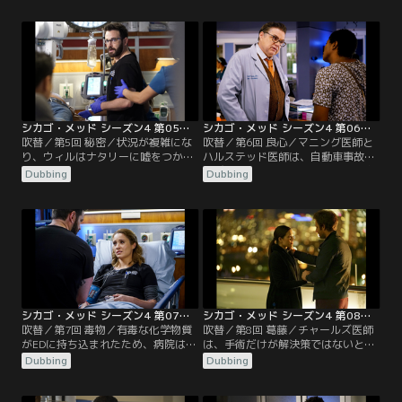
は試練にさらされ、ナタリーとチャ
く。ナタリーはがん患者を担当する
ールズは新しい医学生のエルサにど
が、患者の兄にはある想いがあって
う対応するか悩まされる。
治療の支援を拒否する。
シカゴ・メッド シーズン4 第05話／吹替
シカゴ・メッド シーズン4 第06話／吹替
吹替／第5回 秘密／状況が複雑にな
吹替／第6回 良心／マニング医師と
り、ウィルはナタリーに嘘をつかざ
ハルステッド医師は、自動車事故で
るを得なくなる。イーサンとエイプ
運び込まれた患者の怪我に疑問を抱
Dubbing
Dubbing
リルはエミリーの彼氏についての衝
く。イーサンとエイプリルは、最近
撃の事実を知り、エヴァは治療を拒
の出来事にもかかわらずエミリーが
否する患者にどう対処すべきか迷
彼氏を変わらず愛していることが理
う。
解できない。ウィルとナタリーは、
彼らの独身サヨナラパーティーに向
かう。
シカゴ・メッド シーズン4 第07話／吹替
シカゴ・メッド シーズン4 第08話／吹替
吹替／第7回 毒物／有毒な化学物質
吹替／第8回 葛藤／チャールズ医師
がEDに持ち込まれたため、病院は避
は、手術だけが解決策ではないとチ
難を余儀なくされ、患者とスタッフ
ョイ医師を説得するのに苦戦する。
Dubbing
Dubbing
は重大な危機にさらされる。エレベ
ローズ医師はグッドウィンの命令に
ーターに閉じ込められたチャールズ
従わず、トラブルが生じてしまう。
医師とマニング医師は、妊婦の患者
マギーは、代理で主任看護師になっ