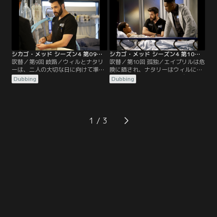
に対して思い切った処置を取らざる
たエイプリルのやり方に口を出し、
を得なくなる。グッドウィンは難し
エイプリルはストレスが溜まってし
い選択を迫られ、ローズ医師はベッ
まう。マニング医師は、ハルステッ
カー医師が隠していた秘密を知る。
ド医師が何か隠し事をしているので
はないかと疑う。
シカゴ・メッド シーズン4 第09話／吹替
シカゴ・メッド シーズン4 第10話／吹替
吹替／第9回 岐路／ウィルとナタリ
吹替／第10回 孤独／エイプリルは危
ーは、二人の大切な日に向けて準備
険に晒され、ナタリーはウィルにつ
を進めるが、疑うことを知らないウ
いてある事実を知る。ローズ医師は
Dubbing
Dubbing
ィルはすぐに脇道へそれてしまう。
自分のハイブリッド手術室完成を祝
チャールズ医師とグッドウィンは患
うパーティーに向かい、ベッカー医
者の治療法について意見が合わず、
師も来るようにと説得する。
一方チョイ医師とエイプリルは自分
たちだけで妊婦の出産を行う。ロー
1
ズ医師は、ハルステッド刑事にとっ
て重要な患者のオペをすることにな
る。