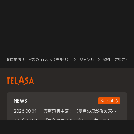
動画配信サービスのTELASA（テラサ）
ジャンル
海外・アジアドラ
NEWS
See all
2026.08.01
浮所飛貴主演！ 【夏色の風が僕の家にやってきた】 本日よりテラサで独占配信スタート！
2026.07.18
『夏色の雲が恋と嵐をまきおこす』スペシャルメイキング 【Part1】2026年７月18日（土）23時30分～配信スタート！話題のシーンの裏側を大公開！豪華キャスト大集合！ 『武宮家 真夏の家族会議』開催！
2026.07.15
救命医・遥（今田）の《心揺さぶる過去》や、 麻酔科医・権野（船越英一郎）の《謎多きプライベート》など… 《知られざるエピソード》を独占配信！