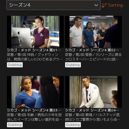
シーズン4
Sorting
シカゴ・メッド シーズン4 第01話／吹替
シカゴ・メッド シーズン4 第02話／吹替
吹替／第1回 伴侶／グッドウィン
吹替／第2回 覚悟／3シリーズに跨る
は、病院の新しいCOOであるグウェ
クロスオーバーエピソードの2話
ン・ギャレット（ゲストスター：ヘ
目。高層マンションの火災で、メッ
Dubbing
Dubbing
ザー・ヘッドリー）と早くも衝突す
ドには患者が殺到し、医者や看護師
る。一方エイプリルは、イーサンの
たちは厳戒態勢を強いられる。ロー
妹エミリーがまた薬物に手を出すの
ズ医師は「シカゴ・ファイア」のメ
ではないかと疑っている。チャール
ンバーの一人の命を救おうと奮闘
ズは、過去の自分の行動と向き合う
し、ハルステッド医師と弟のジェイ
ことになる。
は個人的なわだかまりから喧嘩にな
る。
シカゴ・メッド シーズン4 第03話／吹替
シカゴ・メッド シーズン4 第04話／吹替
吹替／第3回 判断／病気の少年を担
吹替／第4回 領域／ハルステッド医
当したイーサンは難しい選択を迫ら
師はシカゴ警察から思いもよらぬ訪
れ、事態はさらに複雑で危険な状況
問を受ける。一方イーサンは、慢性
Dubbing
Dubbing
へと発展していく。コナーとマギー
的にな痛みを訴える女性に疑念を抱