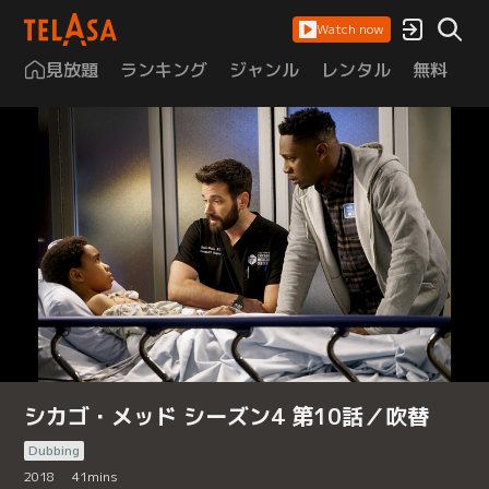
Watch now
見放題
ランキング
ジャンル
レンタル
無料
は
シカゴ・メッド シーズン4 第10話／吹替
Dubbing
2018
41
mins