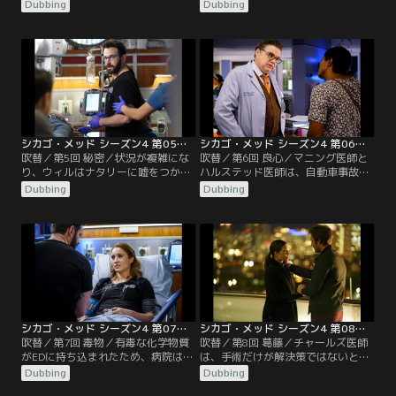
れ、事態はさらに複雑で危険な状況
問を受ける。一方イーサンは、慢性
Dubbing
Dubbing
へと発展していく。コナーとマギー
的にな痛みを訴える女性に疑念を抱
は試練にさらされ、ナタリーとチャ
く。ナタリーはがん患者を担当する
ールズは新しい医学生のエルサにど
が、患者の兄にはある想いがあって
う対応するか悩まされる。
治療の支援を拒否する。
シカゴ・メッド シーズン4 第05話／吹替
シカゴ・メッド シーズン4 第06話／吹替
吹替／第5回 秘密／状況が複雑にな
吹替／第6回 良心／マニング医師と
り、ウィルはナタリーに嘘をつかざ
ハルステッド医師は、自動車事故で
るを得なくなる。イーサンとエイプ
運び込まれた患者の怪我に疑問を抱
Dubbing
Dubbing
リルはエミリーの彼氏についての衝
く。イーサンとエイプリルは、最近
撃の事実を知り、エヴァは治療を拒
の出来事にもかかわらずエミリーが
否する患者にどう対処すべきか迷
彼氏を変わらず愛していることが理
う。
解できない。ウィルとナタリーは、
彼らの独身サヨナラパーティーに向
かう。
シカゴ・メッド シーズン4 第07話／吹替
シカゴ・メッド シーズン4 第08話／吹替
吹替／第7回 毒物／有毒な化学物質
吹替／第8回 葛藤／チャールズ医師
がEDに持ち込まれたため、病院は避
は、手術だけが解決策ではないとチ
難を余儀なくされ、患者とスタッフ
ョイ医師を説得するのに苦戦する。
Dubbing
Dubbing
は重大な危機にさらされる。エレベ
ローズ医師はグッドウィンの命令に