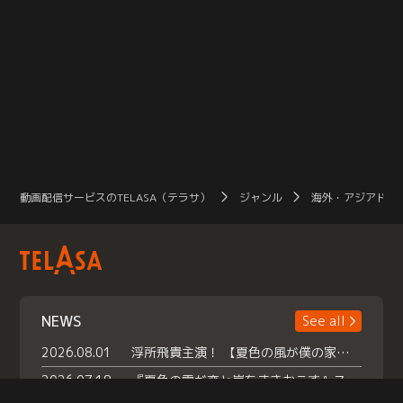
動画配信サービスのTELASA（テラサ）
ジャンル
海外・アジアドラ
NEWS
See all
2026.08.01
浮所飛貴主演！ 【夏色の風が僕の家にやってきた】 本日よりテラサで独占配信スタート！
2026.07.18
『夏色の雲が恋と嵐をまきおこす』スペシャルメイキング 【Part1】2026年７月18日（土）23時30分～配信スタート！話題のシーンの裏側を大公開！豪華キャスト大集合！ 『武宮家 真夏の家族会議』開催！