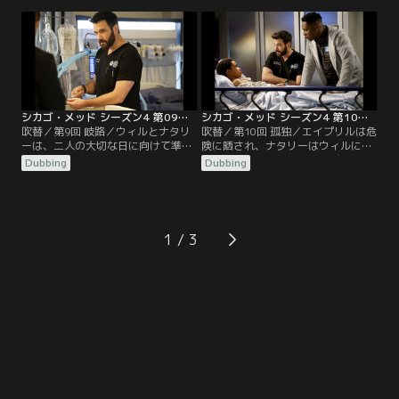
ーターに閉じ込められたチャールズ
従わず、トラブルが生じてしまう。
医師とマニング医師は、妊婦の患者
マギーは、代理で主任看護師になっ
に対して思い切った処置を取らざる
たエイプリルのやり方に口を出し、
を得なくなる。グッドウィンは難し
エイプリルはストレスが溜まってし
い選択を迫られ、ローズ医師はベッ
まう。マニング医師は、ハルステッ
カー医師が隠していた秘密を知る。
ド医師が何か隠し事をしているので
はないかと疑う。
シカゴ・メッド シーズン4 第09話／吹替
シカゴ・メッド シーズン4 第10話／吹替
吹替／第9回 岐路／ウィルとナタリ
吹替／第10回 孤独／エイプリルは危
ーは、二人の大切な日に向けて準備
険に晒され、ナタリーはウィルにつ
を進めるが、疑うことを知らないウ
いてある事実を知る。ローズ医師は
Dubbing
Dubbing
ィルはすぐに脇道へそれてしまう。
自分のハイブリッド手術室完成を祝
チャールズ医師とグッドウィンは患
うパーティーに向かい、ベッカー医
者の治療法について意見が合わず、
師も来るようにと説得する。
一方チョイ医師とエイプリルは自分
たちだけで妊婦の出産を行う。ロー
1
ズ医師は、ハルステッド刑事にとっ
て重要な患者のオペをすることにな
る。