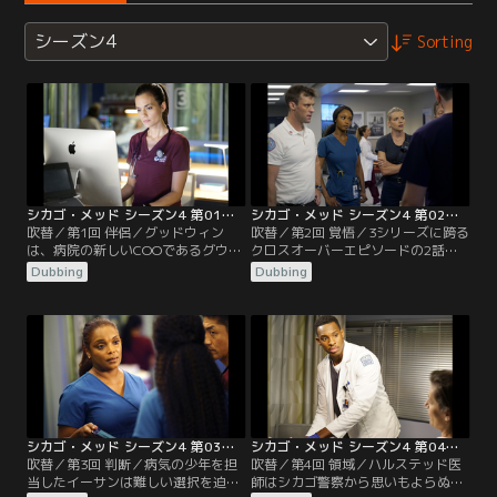
シーズン4
Sorting
シカゴ・メッド シーズン4 第01話／吹替
シカゴ・メッド シーズン4 第02話／吹替
吹替／第1回 伴侶／グッドウィン
吹替／第2回 覚悟／3シリーズに跨る
は、病院の新しいCOOであるグウェ
クロスオーバーエピソードの2話
ン・ギャレット（ゲストスター：ヘ
目。高層マンションの火災で、メッ
Dubbing
Dubbing
ザー・ヘッドリー）と早くも衝突す
ドには患者が殺到し、医者や看護師
る。一方エイプリルは、イーサンの
たちは厳戒態勢を強いられる。ロー
妹エミリーがまた薬物に手を出すの
ズ医師は「シカゴ・ファイア」のメ
ではないかと疑っている。チャール
ンバーの一人の命を救おうと奮闘
ズは、過去の自分の行動と向き合う
し、ハルステッド医師と弟のジェイ
ことになる。
は個人的なわだかまりから喧嘩にな
る。
シカゴ・メッド シーズン4 第03話／吹替
シカゴ・メッド シーズン4 第04話／吹替
吹替／第3回 判断／病気の少年を担
吹替／第4回 領域／ハルステッド医
当したイーサンは難しい選択を迫ら
師はシカゴ警察から思いもよらぬ訪